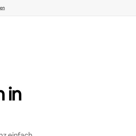
gen
 in
nz einfach,