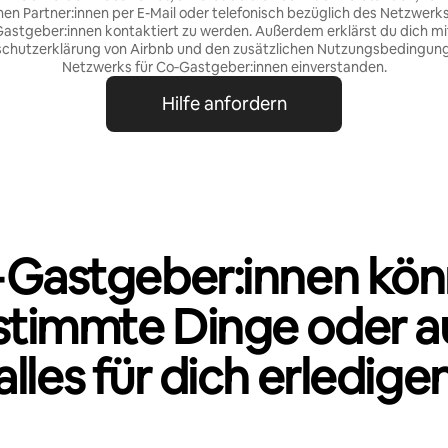
nen Partner:innen per E-Mail oder telefonisch bezüglich des Netzwerks
astgeber:innen kontaktiert zu werden. Außerdem erklärst du dich mi
chutzerklärung von Airbnb
und den
zusätzlichen Nutzungsbedingun
Netzwerks für Co‑Gastgeber:innen
einverstanden.
Hilfe anfordern
Gastgeber:innen kö
stimmte Dinge oder a
alles für dich erledige