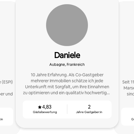
Daniele
Aubagne, Frankreich
10 Jahre Erfahrung. Als Co-Gastgeber
mehrerer Immobilien schätze ich jede
 (ESPI)
Seit 1
Unterkunft mit Sorgfalt, um Ihre Einnahmen
Marse
zu optimieren und ein qualitativ hochwertiges
ber und
sin
Erlebnis zu bieten.
4,83
2
Gästebewertung
Jahre Gastgeber:in
:in
G