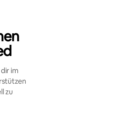
nen
ed
dir im
rstützen
ll zu