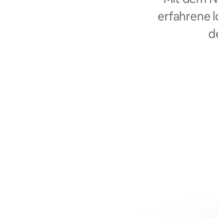
erfahrene l
d