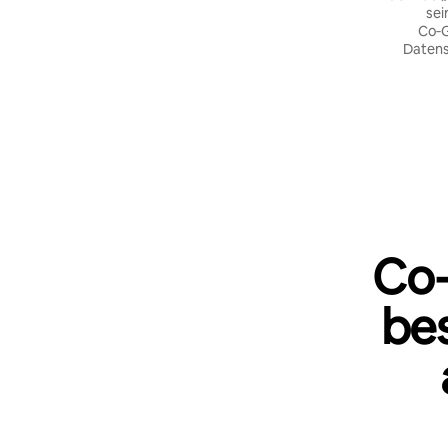
sei
Co‑G
Datens
Co‑
be