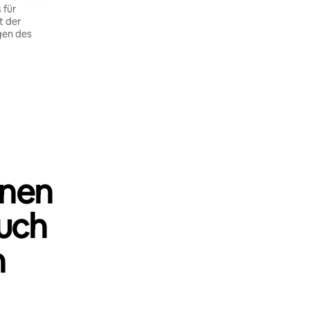
 für
t der
gen des
nnen
uch
n