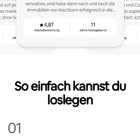
verwalten, und habe dann nach und nach die
 auf jedes Detail, um
Gastgeber:in und Co
Immobilien von Nachbarn erfolgreich in die
ass meine Gäste einen
Airbnb. Ich bin supe
Verwaltung einbezogen.
t ohne Sorgen genießen.
detailorientiert. Ic
Verwaltung deiner U
4,87
11
Gästebewertung
Jahre Gastgeber:in
4
4,95
Jahre Gastgeber:in
Gästebewertung
So einfach kannst du
loslegen
01