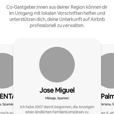
Co‑Gastgeber:innen aus deiner Region können dir
im Umgang mit lokalen Vorschriften helfen und
unterstützen dich, deine Unterkunft auf Airbnb
professionell zu verwalten.
Jose Miguel
RENTALS
Palm
Málaga, Spanien
, Spanien
Periana, 
Ich habe 2007 damit begonnen, die Anzeigen
eines ländlichen Familienkomplexes zu
 mich auf eine enge
Ich habe über 9 Ja