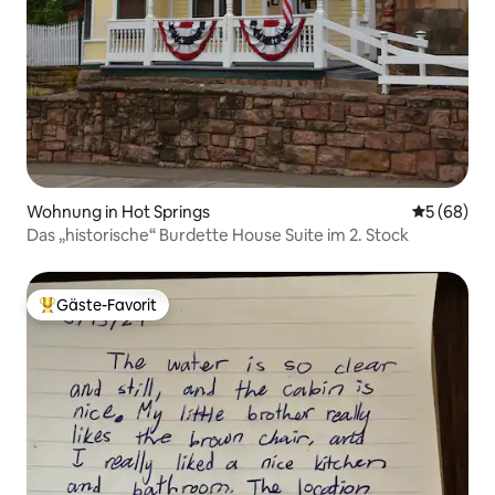
Wohnung in Hot Springs
Durchschni
5 (68)
Das „historische“ Burdette House Suite im 2. Stock
Gäste-Favorit
Beliebter Gäste-Favorit.