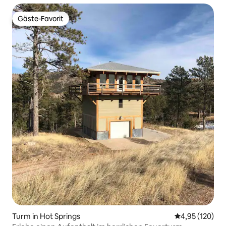
Gäste-Favorit
Gäste-Favorit
Turm in Hot Springs
Durchschnittl
4,95 (120)