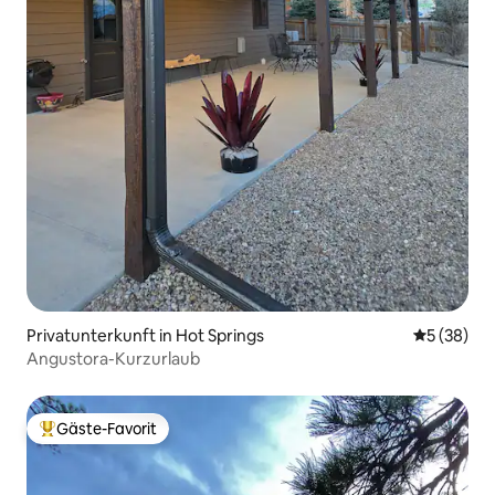
Privatunterkunft in Hot Springs
Durchschni
5 (38)
Angustora-Kurzurlaub
Gäste-Favorit
Beliebter Gäste-Favorit.