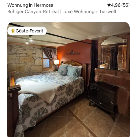
Wohnung in Hermosa
Durchschnittl
4,96 (56)
Ruhiger Canyon-Retreat | Luxe Wohnung + Tierwelt
Gäste-Favorit
Beliebter Gäste-Favorit.