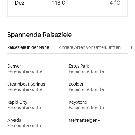
Dez
118 €
-4 °C
Spannende Reiseziele
Reiseziele in der Nähe
Andere Arten von Unterkünften
To
Denver
Estes Park
Ferienunterkünfte
Ferienunterkünfte
Steamboat Springs
Boulder
Ferienunterkünfte
Ferienunterkünfte
Rapid City
Keystone
Ferienunterkünfte
Ferienunterkünfte
Arvada
Mehr anzeigen
Ferienunterkünfte