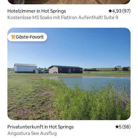
Hotelzimmer in Hot Springs
Durchschnittl
4,93 (97)
Kostenlose MS Soaks mit FlatIron Aufenthalt! Suite 9
Gäste-Favorit
Beliebter Gäste-Favorit.
Privatunterkunft in Hot Springs
Durchschni
5 (58)
Angostura See Ausflug