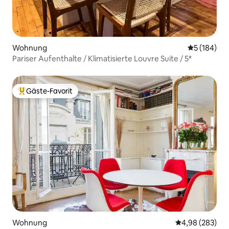
Wohnung
Durchschnit
5 (184)
Pariser Aufenthalte / Klimatisierte Louvre Suite / 5*
Gäste-Favorit
Beliebter Gäste-Favorit.
Wohnung
Durchschnittli
4,98 (283)