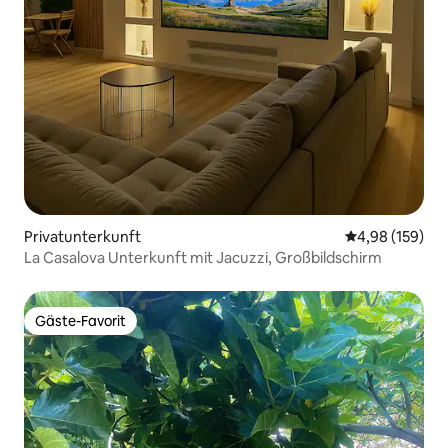
Privatunterkunft
Durchschnittli
4,98 (159)
La Casalova Unterkunft mit Jacuzzi, Großbildschirm
Gäste-Favorit
Gäste-Favorit