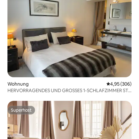
Wohnung
Durchschnittli
4,95 (306)
HERVORRAGENDES UND GROSSES 1-SCHLAFZIMMER ST-
GERMAIN-DES-PRES
Superhost
Superhost