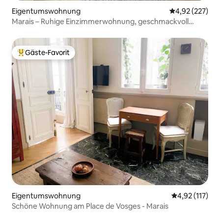
Eigentumswohnung
Durchschnittli
4,92 (227)
Marais – Ruhige Einzimmerwohnung, geschmackvoll
eingerichtet
Gäste-Favorit
Beliebter Gäste-Favorit.
Eigentumswohnung
Durchschnittl
4,92 (117)
Schöne Wohnung am Place de Vosges - Marais