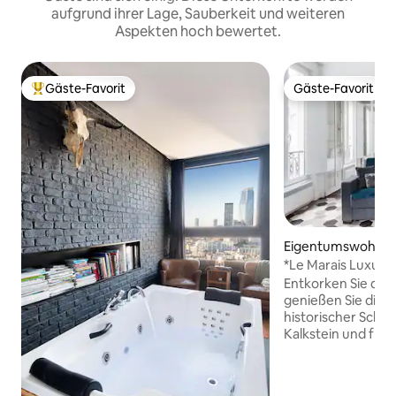
aufgrund ihrer Lage, Sauberkeit und weiteren
Aspekten hoch bewertet.
Gäste-Favorit
Gäste-Favorit
Beliebter Gäste-Favorit.
Gäste-Favorit
Eigentumswohnu
*Le Marais Luxus &
Waschmaschine, 
Entkorken Sie den
genießen Sie die 
historischer Schön
Kalkstein und frei
und seltenen mo
Annehmlichkeiten
AUFZUG (nur 1 vo