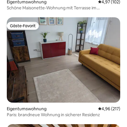
Eigentumswohnung
Durchschnittl
4,97 (102)
Schöne Maisonette-Wohnung mit Terrasse im
Stadtzentrum von Paris, Le Marais
Gäste-Favorit
Gäste-Favorit
Eigentumswohnung
Durchschnittl
4,96 (217)
Paris: brandneue Wohnung in sicherer Residenz