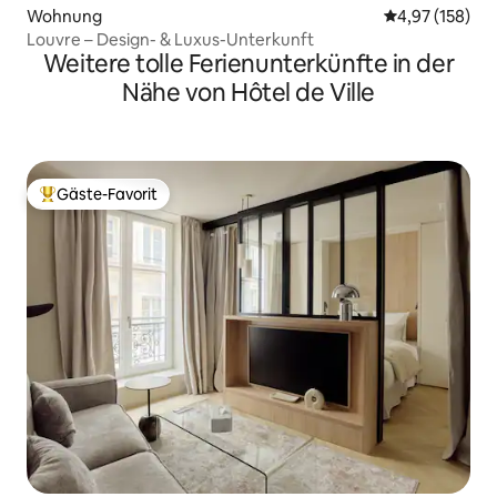
Wohnung
Durchschnittl
4,97 (158)
Louvre – Design- & Luxus-Unterkunft
Weitere tolle Ferienunterkünfte in der
Nähe von Hôtel de Ville
Gäste-Favorit
Beliebter Gäste-Favorit.