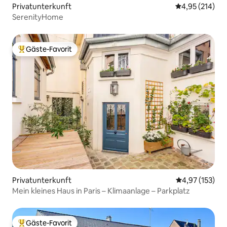
Privatunterkunft
Durchschnittl
4,95 (214)
SerenityHome
Gäste-Favorit
Beliebter Gäste-Favorit.
Privatunterkunft
Durchschnittl
4,97 (153)
Mein kleines Haus in Paris – Klimaanlage – Parkplatz
Gäste-Favorit