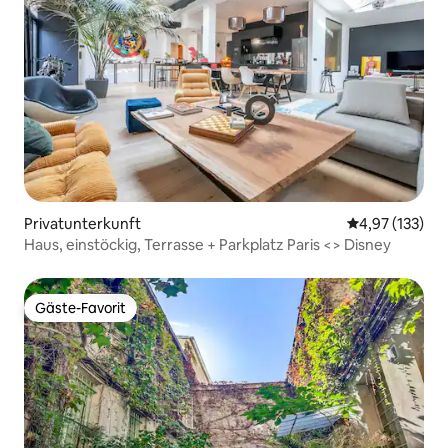
Privatunterkunft
Durchschnittl
4,97 (133)
Haus, einstöckig, Terrasse + Parkplatz Paris <> Disney
Gäste-Favorit
Gäste-Favorit