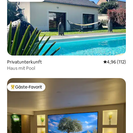
Beliebter Gäste-Favorit.
Privatunterkunft
Durchschnittl
4,96 (112)
Haus mit Pool
Gäste-Favorit
Beliebter Gäste-Favorit.