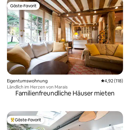
Gäste-Favorit
Gäste-Favorit
Eigentumswohnung
Durchschnittl
4,92 (118)
Ländlich im Herzen von Marais
Familienfreundliche Häuser mieten
Gäste-Favorit
Beliebter Gäste-Favorit.