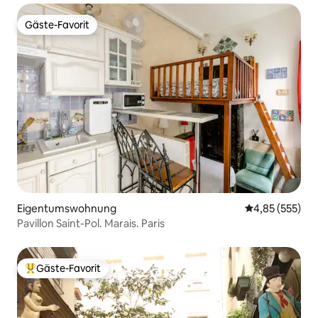
Gäste-Favorit
Gäste-Favorit
Eigentumswohnung
Durchschnittli
4,85 (555)
Pavillon Saint-Pol. Marais. Paris
Gäste-Favorit
Beliebter Gäste-Favorit.