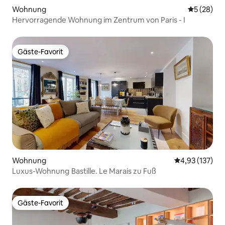
Wohnung
Durchschni
5 (28)
Hervorragende Wohnung im Zentrum von Paris - I
Gäste-Favorit
Gäste-Favorit
Wohnung
Durchschnittl
4,93 (137)
Luxus-Wohnung Bastille. Le Marais zu Fuß
Gäste-Favorit
Gäste-Favorit