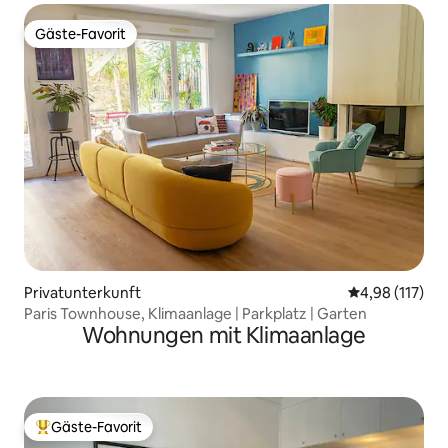
Gäste-Favorit
Gäste-Favorit
Privatunterkunft
Durchschnittl
4,98 (117)
Paris Townhouse, Klimaanlage | Parkplatz | Garten
Wohnungen mit Klimaanlage
Gäste-Favorit
Beliebter Gäste-Favorit.