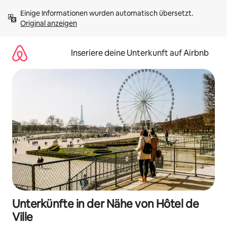
Zu
Einige Informationen wurden automatisch übersetzt. 
Inhalten
Original anzeigen
springen
Inseriere deine Unterkunft auf Airbnb
Unterkünfte in der Nähe von Hôtel de
Ville