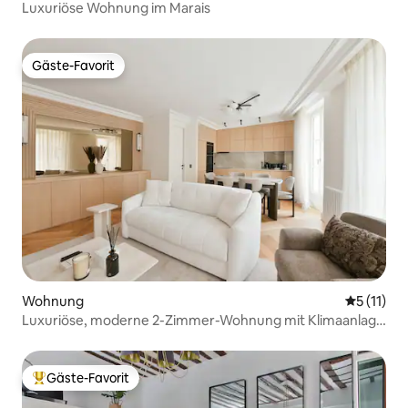
Luxuriöse Wohnung im Marais
Gäste-Favorit
Gäste-Favorit
Wohnung
Durchschn
5 (11)
Luxuriöse, moderne 2-Zimmer-Wohnung mit Klimaanlage
im Marais – nur wenige Schritte von der Métro entfernt
Gäste-Favorit
Beliebter Gäste-Favorit.