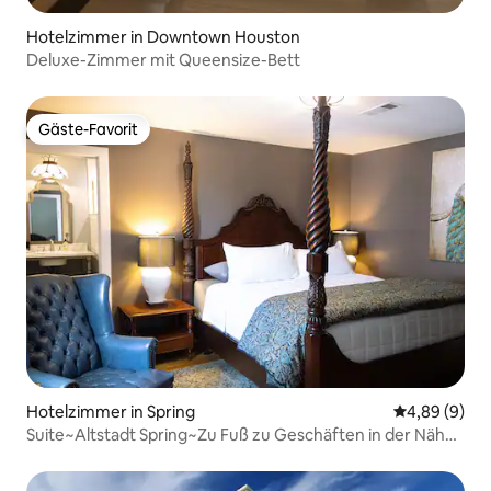
Hotelzimmer in Downtown Houston
Deluxe-Zimmer mit Queensize-Bett
Gäste-Favorit
Gäste-Favorit
Hotelzimmer in Spring
Durchschnitt
4,89 (9)
Suite~Altstadt Spring~Zu Fuß zu Geschäften in der Nähe
von IAH