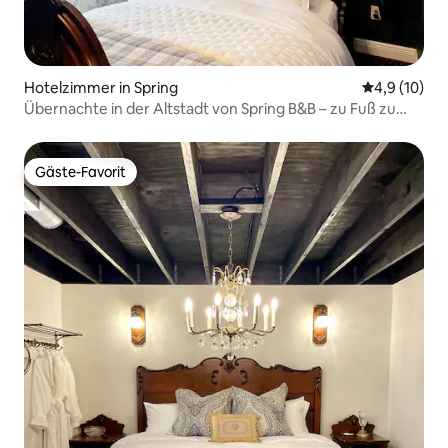
Hotelzimmer in Spring
Durchschnit
4,9 (10)
Übernachte in der Altstadt von Spring B&B – zu Fuß zu
Geschäften/Restaurants
Gäste-Favorit
Gäste-Favorit