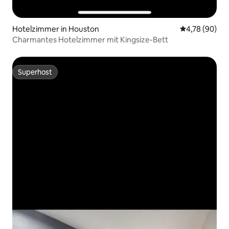
Hotelzimmer in Houston
Durchschnittl
4,78 (90)
Charmantes Hotelzimmer mit Kingsize-Bett
Superhost
Superhost