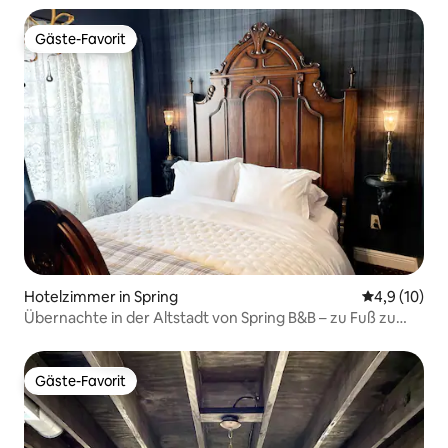
Gäste-Favorit
Gäste-Favorit
Hotelzimmer in Spring
Durchschnit
4,9 (10)
Übernachte in der Altstadt von Spring B&B – zu Fuß zu
Geschäften/Restaurants
Gäste-Favorit
Gäste-Favorit