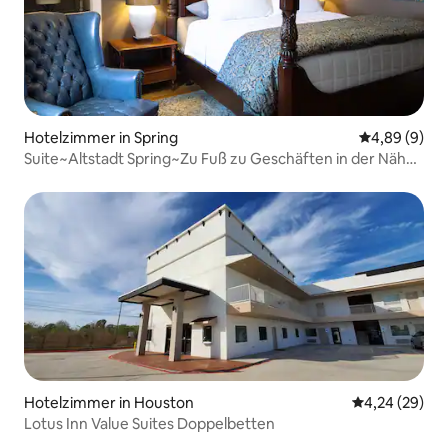
Hotelzimmer in Spring
Durchschnitt
4,89 (9)
Suite~Altstadt Spring~Zu Fuß zu Geschäften in der Nähe
von IAH
Hotelzimmer in Houston
Durchschnittl
4,24 (29)
Lotus Inn Value Suites Doppelbetten