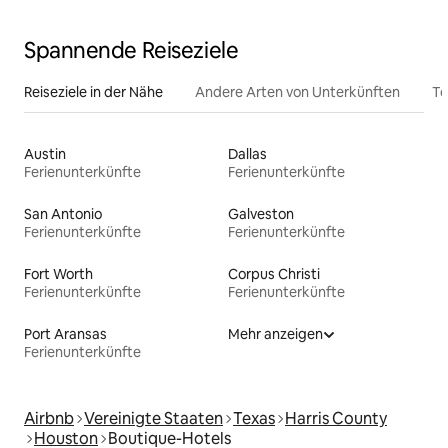
Spannende Reiseziele
Reiseziele in der Nähe
Andere Arten von Unterkünften
To
Austin
Dallas
Ferienunterkünfte
Ferienunterkünfte
San Antonio
Galveston
Ferienunterkünfte
Ferienunterkünfte
Fort Worth
Corpus Christi
Ferienunterkünfte
Ferienunterkünfte
Port Aransas
Mehr anzeigen
Ferienunterkünfte
Airbnb
Vereinigte Staaten
Texas
Harris County
Houston
Boutique-Hotels