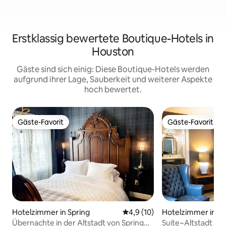
Erstklassig bewertete Boutique-Hotels in
Houston
Gäste sind sich einig: Diese Boutique-Hotels werden
aufgrund ihrer Lage, Sauberkeit und weiterer Aspekte
hoch bewertet.
Gäste-Favorit
Gäste-Favorit
Gäste-Favorit
Gäste-Favorit
Hotelzimmer in Spring
Durchschnittliche Bewertung:
4,9 (10)
Hotelzimmer in Sp
Übernachte in der Altstadt von Spring
Suite~Altstadt Sp