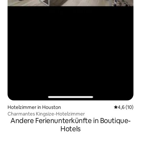
Hotelzimmer in Houston
Durchschnit
4,6 (10)
Charmantes Kingsize-Hotelzimmer
Andere Ferienunterkünfte in Boutique-
Hotels