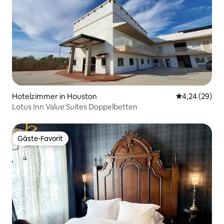
Hotelzimmer in Houston
Durchschnittl
4,24 (29)
Lotus Inn Value Suites Doppelbetten
Gäste-Favorit
Gäste-Favorit