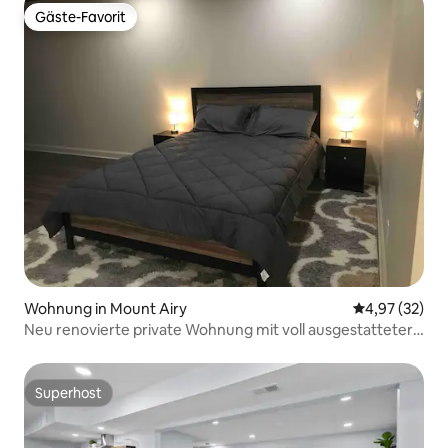
Gäste-Favorit
Gäste-Favorit
Wohnung in Mount Airy
Durchschnitt
4,97 (32)
Neu renovierte private Wohnung mit voll ausgestatteter
Küche.
Superhost
Superhost