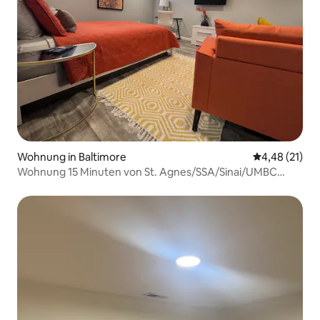
Wohnung in Baltimore
Durchschnitt
4,48 (21)
Wohnung 15 Minuten von St. Agnes/SSA/Sinai/UMBC
entfernt