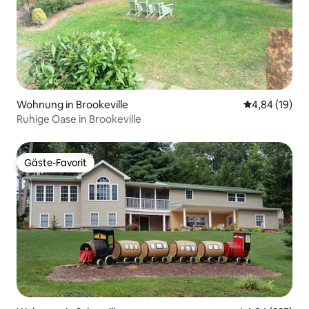
Wohnung in Brookeville
Durchschnitt
4,84 (19)
Ruhige Oase in Brookeville
Gäste-Favorit
Gäste-Favorit