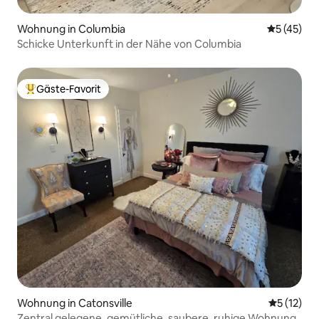
Wohnung in Columbia
Durchschn
5 (45)
Schicke Unterkunft in der Nähe von Columbia
Gäste-Favorit
Beliebter Gäste-Favorit.
Wohnung in Catonsville
Durchschn
5 (12)
Zentral gelegene, gemütliche, saubere, ruhige Wohnung