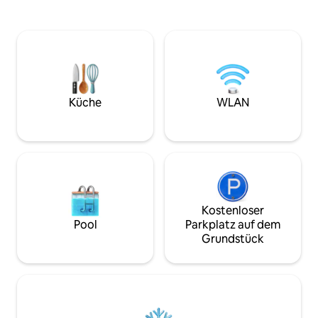
einer ruhigen, des
Kühlschrank, eine Mikrowelle, einen
Ästhetik – ideal fü
Schongarer, einen Instapot und eine
oder länger bleibe
Kochplatte für die Zubereitung von
einen Schlafplatz su
Mahlzeiten. Ein einfacher Spaziergang
Unterkunft befinde
zur Main Street gibt deinem Auto eine
ruhigen Wohngege
Pause, während du das Essen und
friedliche Umgebu
Einkaufen, Live-Musik von Mai/Oktober
gleichzeitig Zuga
und einen wunderbaren Splash Park von
Küche
WLAN
Einkaufsmöglichke
Mai/September genießt. Private
wichtigen Pendler
Gästeterrasse mit kleinem Gasgrill.
Hunde in Betracht gezogen.
Kostenloser
Pool
Parkplatz auf dem
Grundstück