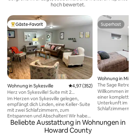
hoch bewertet.
Gäste-Favorit
Superhost
Beliebter Gäste-Favorit.
Superhost
Wohnung in Milford
The Sage Retreat |
Wohnung in Sykesville
Durchschnittliche Bewertung: 4
4,97 (352)
Schlafzimmern un
Willkommen im „Th
Herz von Sykesville! Suite mit 2
einer komplett re
Schlafzimmern! Zu Fuß in die Stadt
Im Herzen von Sykesville gelegen,
Unterkunft im Unt
empfängt dich Linden, eine Keller-Suite
Schlafzimmern un
mit zwei Schlafzimmern, zum
für komfortable, 
Entspannen und Abschalten! Wir haben
Aufenthalte konzip
Beliebte Ausstattung in Wohnungen in
unseren Raum so gestaltet, dass er sich
Bedacht gestaltet
wie dein zweites Zuhause anfühlt. Die
Howard County
verbindet moderne
Küchenzeile verfügt über einen vollen