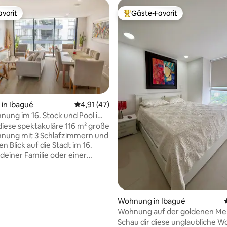
vorit
Gäste-Favorit
vorit
Beliebter Gäste-Favorit.
in Ibagué
Durchschnittliche Bewertung: 4,91 von 5, 
4,91 (47)
ung im 16. Stock und Pool im
iese spektakuläre 116 m² große
nung mit 3 Schlafzimmern und
 Blick auf die Stadt im 16.
 deiner Familie oder einer
eunden. Das Gebäude
 Barlovento de Luxe verfügt
komplettes Clubhaus:
pools für Erwachsene und
ertung: 4,98 von 5, 47 Bewertungen
Wohnung in Ibagué
d einen Whirlpool auf der 21.
Wohnung auf der goldenen Mei
 einer Terrasse mit 360°-
Schau dir diese unglaubliche W
Grillplatz, Fitnessraum,