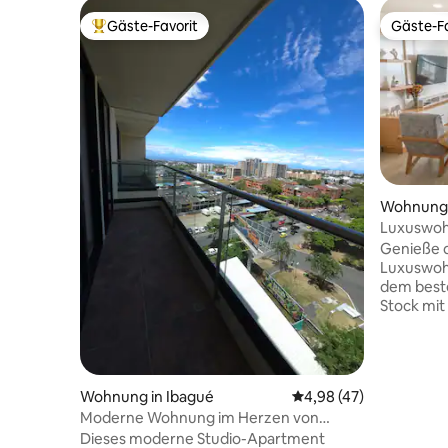
Gäste-Favorit
Gäste-Fa
Beliebter Gäste-Favorit.
Gäste-Fa
Wohnung 
Luxuswohn
21. Stock
Genieße d
Luxuswoh
dem besten
Stock mit
Gruppe von Fr
Torres de
über ein 
Swimming
Wohnung in Ibagué
Durchschnittliche Bew
4,98 (47)
Kinder un
Moderne Wohnung im Herzen von
Etage mit
Ibagué
Dieses moderne Studio-Apartment
Aussicht, 