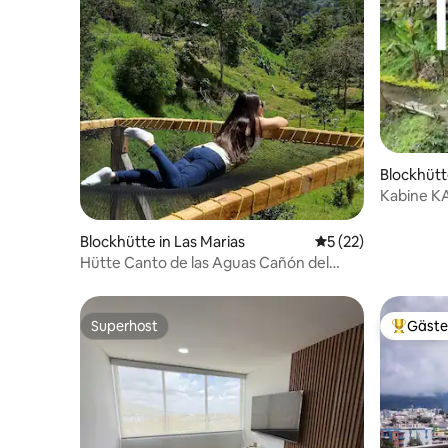
Blockhütt
Kabine KA
Blockhütte in Las Marias
Durchschnittliche 
5 (22)
Hütte Canto de las Aguas Cañón del
Combeima
Superhost
Gäste
Superhost
Beliebte