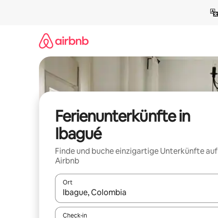
Zu
Inhalten
springen
Ferienunterkünfte in
Ibagué
Finde und buche einzigartige Unterkünfte auf
Airbnb
Ort
Wenn Ergebnisse verfügbar sind, navigiere mit d
Check-in