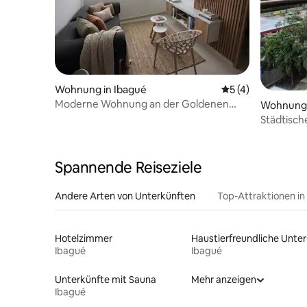
Wohnung in Ibagué
Durchschnittliche
5 (4)
Moderne Wohnung an der Goldenen
Wohnung 
Meile in Ibagué | Top-Lage
Städtische
Berge.
Spannende Reiseziele
Andere Arten von Unterkünften
Top-Attraktionen in
Hotelzimmer
Ibagué
Ibagué
Unterkünfte mit Sauna
Mehr anzeigen
Ibagué