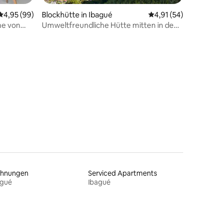
Durchschnittliche Bewertung: 4,95 von 5, 99 Bewertungen
4,95 (99)
Blockhütte in Ibagué
Durchschnittliche Be
4,91 (54)
he von
Umweltfreundliche Hütte mitten in den
Bergen.
54 Bewertungen
hnungen
Serviced Apartments
agué
Ibagué