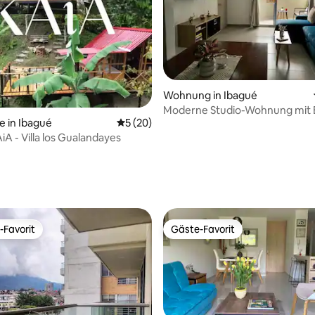
Wohnung in Ibagué
Moderne Studio-Wohnung mit 
e in Ibagué
Durchschnittliche Bewertung: 5 von 5, 
5 (20)
iA - Villa los Gualandayes
Bewertung: 5 von 5, 22 Bewertungen
-Favorit
Gäste-Favorit
r Gäste-Favorit.
Gäste-Favorit