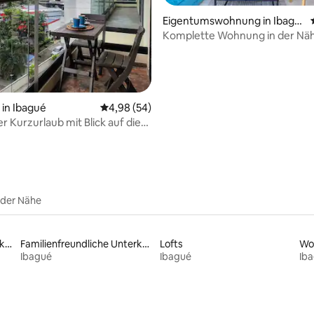
Eigentumswohnung in Ibagu
é
Komplette Wohnung in der Nä
Sportstätten
 Bewertung: 5 von 5, 4 Bewertungen
in Ibagué
Durchschnittliche Bewertung: 4,98 von 5, 
4,98 (54)
r Kurzurlaub mit Blick auf die
 der Nähe
Haustierfreundliche Unterkünfte
Familienfreundliche Unterkünfte
Lofts
Wo
Ibagué
Ibagué
Ib