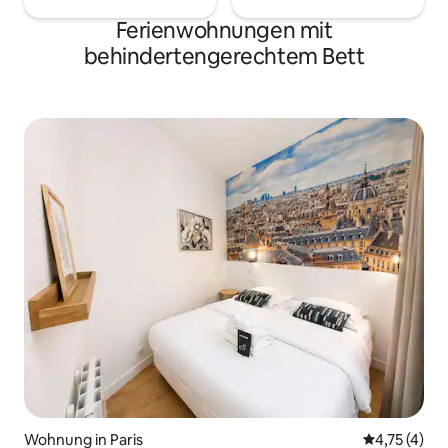
Ferienwohnungen mit
behindertengerechtem Bett
Wohnung in Paris
Durchschnit
4,75 (4)