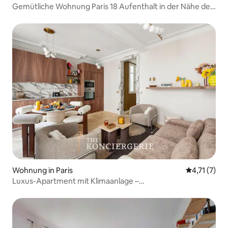
Gemütliche Wohnung Paris 18 Aufenthalt in der Nähe der
Métro
Wohnung in Paris
Durchschnit
4,71 (7)
Luxus-Apartment mit Klimaanlage –
4 Personen/2 Schlafzimmer – Saint-Germain