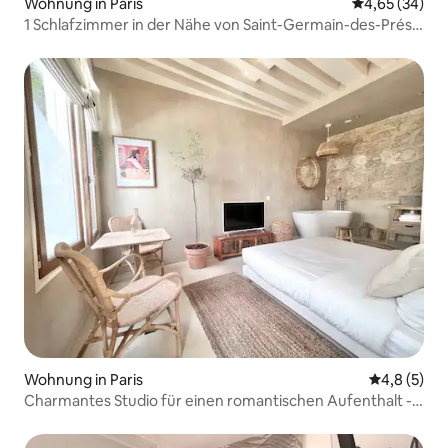
Wohnung in Paris
Durchschnittl
4,65 (34)
1 Schlafzimmer in der Nähe von Saint-Germain-des-Prés –
2 Betten
Wohnung in Paris
Durchschni
4,8 (5)
Charmantes Studio für einen romantischen Aufenthalt -
2P