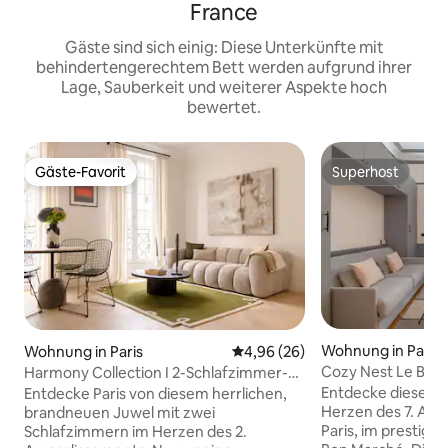
France
Gäste sind sich einig: Diese Unterkünfte mit
behindertengerechtem Bett werden aufgrund ihrer
Lage, Sauberkeit und weiterer Aspekte hoch
bewertet.
Gäste-Favorit
Superhost
Gäste-Favorit
Superhost
Wohnung in Paris
Wohnung in Paris
Durchschnittliche Bewertung: 
4,96 (26)
Cozy Nest Le Bon
Harmony Collection I 2-Schlafzimmer-
Suite 4P Klimaanlage Opera Grevin
Entdecke dieses s
Entdecke Paris von diesem herrlichen,
Herzen des 7. Arr
brandneuen Juwel mit zwei
Paris, im prestiget
Schlafzimmern im Herzen des 2.