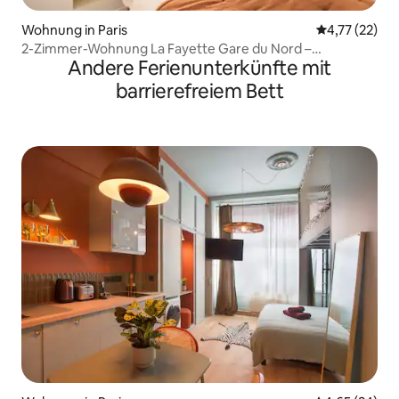
Wohnung in Paris
Durchschnitt
4,77 (22)
2-Zimmer-Wohnung La Fayette Gare du Nord –
Andere Ferienunterkünfte mit
4 Personen
barrierefreiem Bett