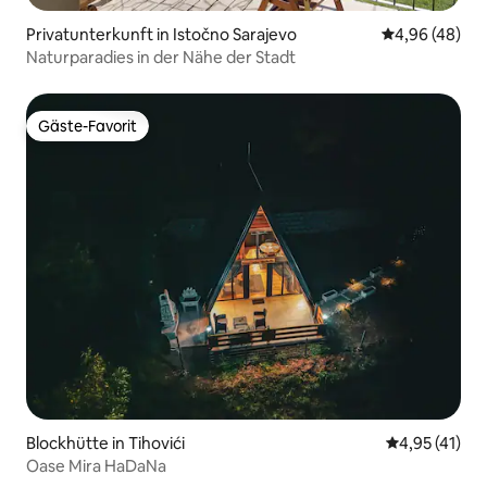
Privatunterkunft in Istočno Sarajevo
Durchschnittl
4,96 (48)
Naturparadies in der Nähe der Stadt
Gäste-Favorit
Gäste-Favorit
Blockhütte in Tihovići
Durchschnitt
4,95 (41)
Oase Mira HaDaNa