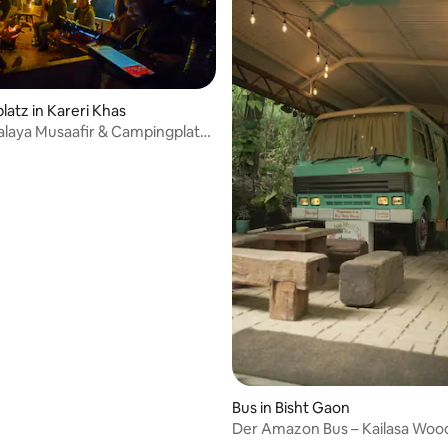
atz in Kareri Khas
laya Musaafir & Campingplatz
Bus in Bisht Gaon
Der Amazon Bus – Kailasa Woo
(Bauernhof)