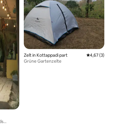
Zelt in Kottappadi part
Durchschnittliche B
4,67 (3)
Grüne Gartenzelte
ds