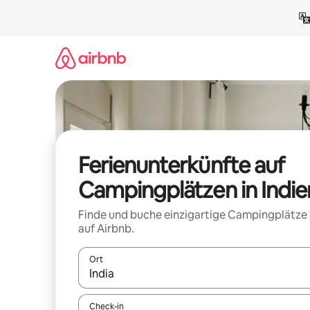
Zu
Inhalten
springen
Ferienunterkünfte auf
Campingplätzen in Indie
Finde und buche einzigartige Campingplätze
auf Airbnb.
Ort
Wenn Ergebnisse verfügbar sind, navigiere mit d
Check-in