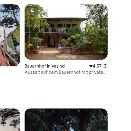
Bauernhof in Vasind
Durchschnittliche B
4,67 (3)
Auszeit auf dem Bauernhof mit privatem
Pool – in der Nähe von Mumbai