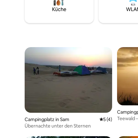
Küche
WLA
Campingp
Teewald –
Campingplatz in Sam
Durchschnittliche
5 (4)
Übernachte unter den Sternen