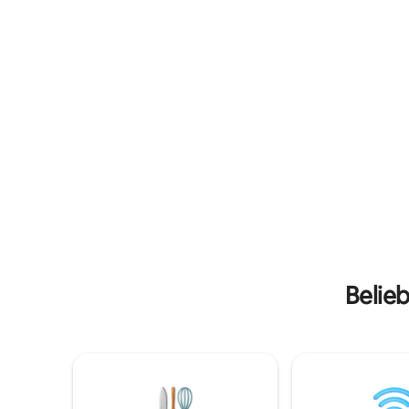
Panoramablick auf die Berge 🌅 Lass dich
Hängemat
vom Rascheln der Blätter🍃 🪔, dem
abendliche
Schein der Laternen und der Ruhe des
und Lager
weiten Himmels in einer Unterkunft 🌌
unvergess
willkommen heißen, die sowohl
komplett 
bodenständig als auch unvergesslich ist.
deine eig
✨
Belie