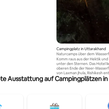
te im Garten genießen. Ein
r Drink im Innenhof mit Grill
feuer wird deinen Tag
licher machen. Die Küche ist
ausgestattet und du kannst
enen Mahlzeiten zubereiten.
Campingplatz in Uttarakhand
Naturcamps über dem Wasserfa
dem Sternenhimmel.
Komm raus aus der Hektik und 
unter den Sternen. Das Hotel liegt am
oberen Ende der Neer-Wasserfä
von Laxman jhula, Rishikesh ent
bte Ausstattung auf Campingplätzen in 
heißen alle Naturliebhaber wil
die unberührte Natur auf uns
Naturcampingplatz zu genieße
Wichtige Highlights > Zwei private Open-
Air-Pools mit natürlicher Quelle 
Erstaunliche Aussicht auf maje
himalayas und ganga > Sitzbereich im