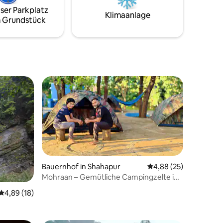
ser Parkplatz
Klimaanlage
 Grundstück
n direkt
of(Nature
Bauernhof in Shahapur
Durchschnittliche Be
4,88 (25)
Mohraan – Gemütliche Campingzelte in
 3 Bewertungen
einem Wald mit essbaren Pflanzen
Durchschnittliche Bewertung: 4,89 von 5, 18 Bewertungen
4,89 (18)