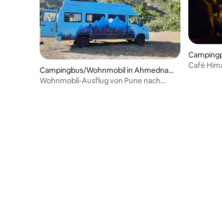
Campingpl
Café Hima
Campingbus/Wohnmobil in Ahmednag
KARERI
ar
Wohnmobil-Ausflug von Pune nach
Bhandardara