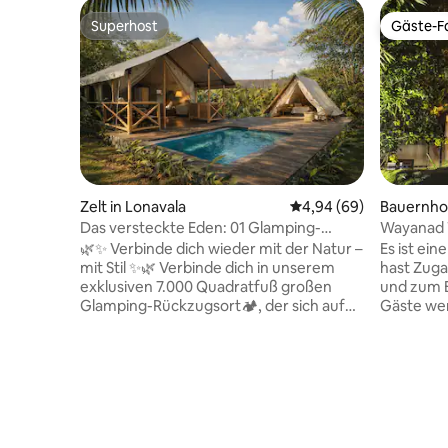
Superhost
Gäste-Fa
Superhost
Gäste-Fa
Zelt in Lonavala
Durchschnittliche Bew
4,94 (69)
Bauernho
Das versteckte Eden: 01 Glamping-
Wayanad 
Retreat im nebligen Dschungel
Baumhütt
🌿✨ Verbinde dich wieder mit der Natur –
Es ist ein
mit Stil ✨🌿 Verbinde dich in unserem
hast Zug
exklusiven 7.000 Quadratfuß großen
und zum 
Glamping-Rückzugsort🏕️, der sich auf
Gäste wer
dem malerischen Bergrücken von Karlas
damit du 
ruhigen Bergen befindet, stilvoll wieder
genießen 
mit der Natur ⛰️🌄 Diese einzigartige
zwei Schl
Unterkunft verfügt über zwei luxuriöse
einer Küc
Zelte. ⛺ Perfekt für Paare 💑 oder kleine
Baumhütte
Familien, Auf der Suche nach
Aufenthal
Privatsphäre🤫, Ruhe 🕊️ und
können In