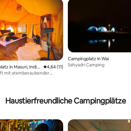
Campingplatz in Wai
Sahyadri Camping
atz in Masuri, Indie
Durchschnittliche Bewertung: 4,64 von 5, 
4,64 (11)
ft mit atemberaubender
in Mussoorie
wertung: 4,67 von 5, 3 Bewertungen
Haustierfreundliche Campingplätze