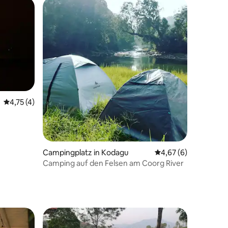
Durchschnittliche Bewertung: 4,75 von 5, 4 Bewertungen
4,75 (4)
11 Bewertungen
Campingplatz in Kodagu
Durchschnittliche B
4,67 (6)
Camping auf den Felsen am Coorg River