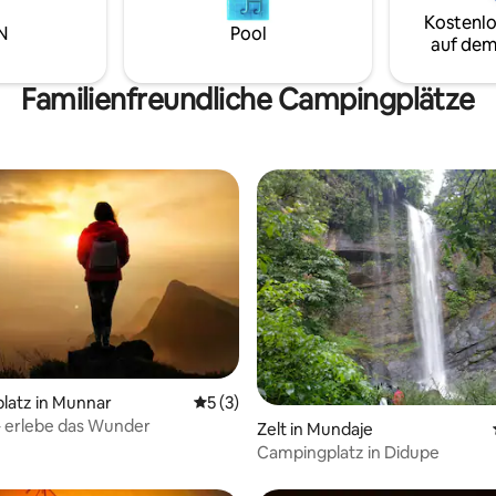
Freien mit warmer
Kostenlo
Stimmungsbeleuchtung >Bio
N
Pool
auf dem
vegetarische/vegane Mahlzeite
von unserem eigenen Bauernh
Care Village). > 100 % Strom
Familienfreundliche Campingplätze
nachhaltig(Solar)
latz in Munnar
Durchschnittliche Bewertung: 5 von 5,
5 (3)
 erlebe das Wunder
 Bewertung: 5 von 5, 4 Bewertungen
Zelt in Mundaje
Campingplatz in Didupe