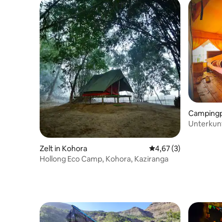
Campingpl
n
Unterkun
Aussicht 
Zelt in Kohora
Durchschnittliche Be
4,67 (3)
Hollong Eco Camp, Kohora, Kaziranga