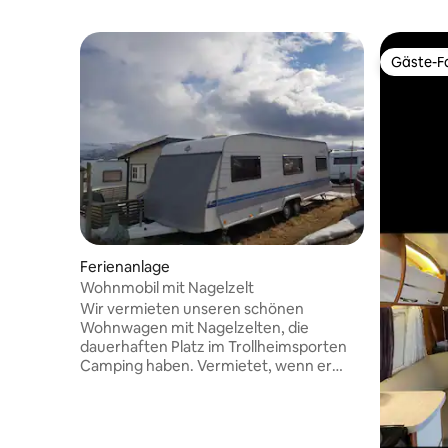
Gäste-Fa
Gäste-Fa
Ferienanlage
Wohnmobil mit Nagelzelt
Wir vermieten unseren schönen
Wohnwagen mit Nagelzelten, die
dauerhaften Platz im Trollheimsporten
Camping haben. Vermietet, wenn er
nicht zur eigenen Nutzung zur Nutzung
genutzt wird. Die Dusche und das WC
werden in der Sanitäranlage auf dem
Campingplatz verwendet. Du musst