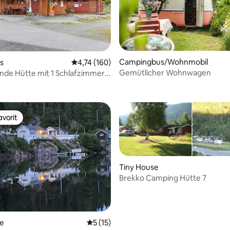
Campingbus/Wohnmobil
s
Durchschnittliche Bewertung: 4,74 von 5, 1
4,74 (160)
Gemütlicher Wohnwagen
de Hütte mit 1 Schlafzimmer
 Bewertung: 5 von 5, 8 Bewertungen
m gemütlichen Dachboden.
vorit
vorit
Tiny House
Brekko Camping Hütte 7
te
Durchschnittliche Bewertung: 5 von 5, 
5 (15)