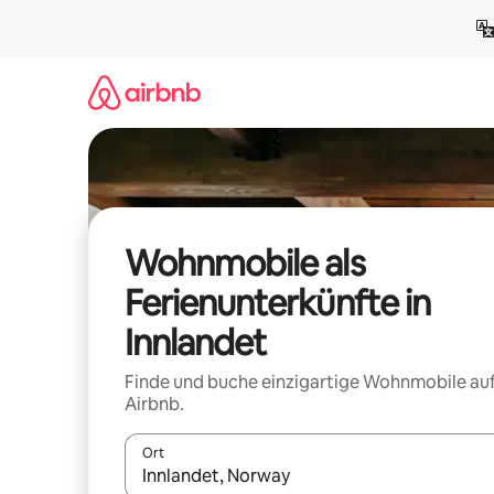
Zu
Inhalten
springen
Wohnmobile als
Ferienunterkünfte in
Innlandet
Finde und buche einzigartige Wohnmobile au
Airbnb.
Ort
Wenn Ergebnisse verfügbar sind, navigiere mit d