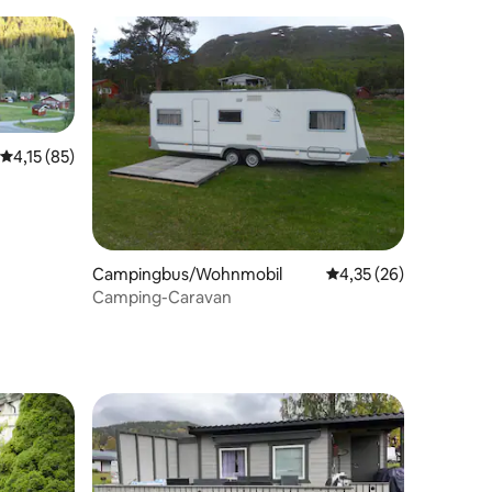
Durchschnittliche Bewertung: 4,15 von 5, 85 Bewertungen
4,15 (85)
13 Bewertungen
Campingbus/Wohnmobil
Durchschnittliche Be
4,35 (26)
Camping-Caravan