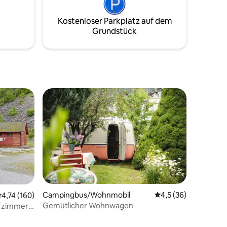
Kostenloser Parkplatz auf dem
Grundstück
Campingbus/Wohnmobil
Durchschnittliche B
4,5 (36)
urchschnittliche Bewertung: 4,74 von 5, 160 Bewertungen
4,74 (160)
 9 Bewertungen
Gemütlicher Wohnwagen
afzimmer
oden.