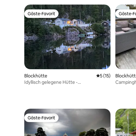
Fußbodenheizung
Gäste-Favorit
Gäste-Fa
Gäste-Favorit
Gäste-Fa
Blockhütte
Durchschnittliche
5 (15)
Blockhüt
Idyllisch gelegene Hütte -
Campinghu
Paddelparadies Fjorda
Skipiste)
Gäste-Favorit
Gäste-Favorit