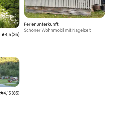
Ferienunterkunft
Schöner Wohnmobil mit Nagelzelt
Durchschnittliche Bewertung: 4,5 von 5, 36 Bewertungen
4,5 (36)
60 Bewertungen
Durchschnittliche Bewertung: 4,15 von 5, 85 Bewertungen
4,15 (85)
15 Bewertungen