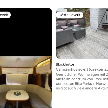
vorit
Gäste-Favorit
vorit
Gäste-Favorit
Blockhütte
Campinghus isolert (direkter Z
Skipiste)
Gemütlicher Wohnwagen mit Ze
Miete im Zentrum von Trysil mi
der besten Bike Parks in Norwe
es gibt auch viele andere Aktivi
siehe Skistar Website. 250 Met
Radisson Hotel und den Skilifte
entfernt. 400-500 Meter zum 
und Kletterpark. Es gibt 9 Bett