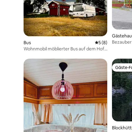
Gästehau
Bezaubern
Bus
Durchschnittliche
5 (8)
und eine
Wohnmobil möblierter Bus auf dem Hof.
In der Nähe der Innenstadt von Stange
Gäste-Fa
Gäste-Fa
Blockhüt