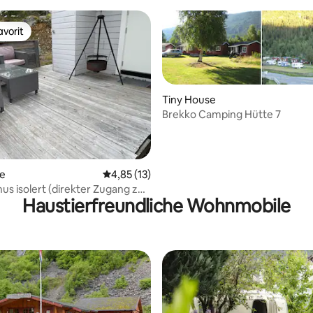
vorit
vorit
Tiny House
Brekko Camping Hütte 7
 Bewertung: 5 von 5, 15 Bewertungen
te
Durchschnittliche Bewertung: 4,85 von 5, 
4,85 (13)
s isolert (direkter Zugang zur
Haustierfreundliche Wohnmobile