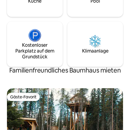
Stahlsäulen auf der Vorderseite tobt die
Küche
Pool
Hütte zwischen den Bäumen. Schöne
Fliese in der Höhe mit einer Feuerstelle
und Bänken.
Kostenloser
Parkplatz auf dem
Klimaanlage
Grundstück
Familienfreundliches Baumhaus mieten
Gäste-Favorit
Gäste-Favorit