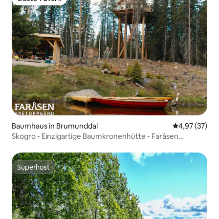
Gäste-Favorit
Baumhaus in Brumunddal
Durchschnitt
4,97 (37)
Skogro - Einzigartige Baumkronenhütte - Faråsen
Baumkronengarten
Superhost
Superhost