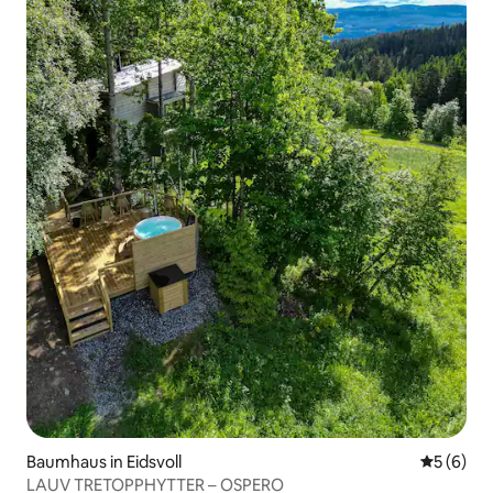
Baumhaus in Eidsvoll
Durchschn
5 (6)
LAUV TRETOPPHYTTER – OSPERO