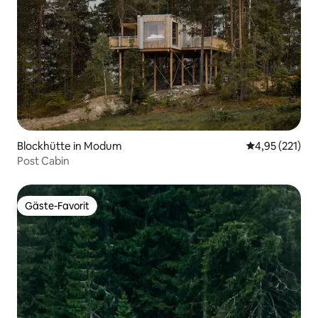
Blockhütte in Modum
Durchschnittl
4,95 (221)
Post Cabin
Gäste-Favorit
Gäste-Favorit