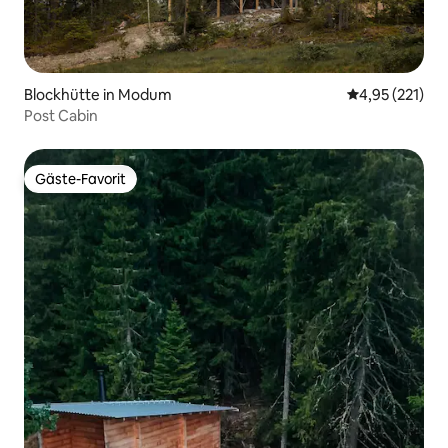
Blockhütte in Modum
Durchschnittl
4,95 (221)
Post Cabin
Gäste-Favorit
Gäste-Favorit