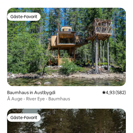
Gäste-Favorit
Gäste-Favorit
Baumhaus in Austbygdi
Durchschnittli
4,93 (582)
Å Auge - River Eye - Baumhaus
Gäste-Favorit
Gäste-Favorit