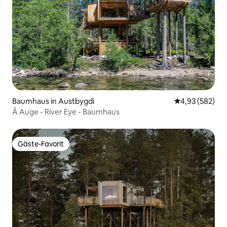
Baumhaus in Austbygdi
Durchschnittli
4,93 (582)
Å Auge - River Eye - Baumhaus
Gäste-Favorit
Gäste-Favorit