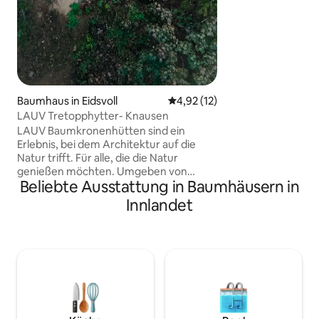
Landschaft und d
Erbaut aus Massivh
von 27 m2, bietet e
was du für eine er
des Alltags benötigst. We
Aktivitäten möcht
Elektrofahrräder 
Kletterpark spazie
Baumhaus in Eidsvoll
Durchschnittliche Bewertung: 
4,92 (12)
Community erkun
LAUV Tretopphytter- Knausen
LAUV Baumkronenhütten sind ein
Erlebnis, bei dem Architektur auf die
Natur trifft. Für alle, die die Natur
genießen möchten. Umgeben von
Beliebte Ausstattung in Baumhäusern in
schöner Natur. Kurze Entfernung zu
Seen, tolle Wandergebiete,
Innlandet
Langlaufloipen vor der Tür,
Schneeschuhe zur kostenlosen
Ausleihe. Baumhaus, das über alle
Einrichtungen verfügt.
Atemberaubende Aussicht auf
Norwegens größter See, Mjøsa. Der
Knaeus ruht auf einem Bergstock
hinten. Mit seinen 6 Meter hohen