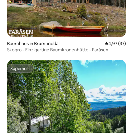
Baumhaus in Brumunddal
Durchschnitt
4,97 (37)
Skogro - Einzigartige Baumkronenhütte - Faråsen
Baumkronengarten
Superhost
Superhost