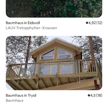
Baumhaus in Eidsvoll
Durchschnitt
4,92 (12)
LAUV Tretopphytter- Knausen
Baumhaus in Trysil
Durchschnit
4,5 (18)
Baumhaus