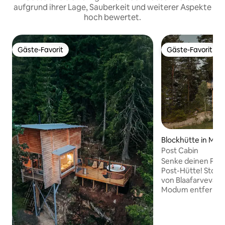
aufgrund ihrer Lage, Sauberkeit und weiterer Aspekte
hoch bewertet.
Gäste-Favorit
Gäste-Favorit
Gäste-Favorit
Gäste-Favorit
Blockhütte in Mo
Post Cabin
Senke deinen Puls 
Post-Hütte! Stolpehytta ist 5 Minuten
von Blaafarvevær
Modum entfernt, d
Høyt & Lavt Modum
den Baumkronen. 
bieten einen Pano