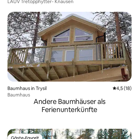
LAUV Tretopphytter- Knausen
Baumhaus in Trysil
Durchschnit
4,5 (18)
Baumhaus
Andere Baumhäuser als
Ferienunterkünfte
Gäste-Favorit