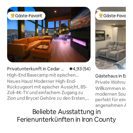
Gäste-Favorit
Gäste-Favorit
Beliebter Gäste-Favorit.
Beliebter Gäste-F
Privatunterkunft in Cedar Cit
Durchschnittliche Bewertung: 
4,93 (54)
y
High-End Basecamp mit epischen
Gästehaus in Eno
Aussichten: in der Nähe des Zion NP
Neues Haus! Moderner High-End-
Private Wohnung 
Rückzugsort mit epischer Aussicht, 85-
Kingsize-Doppelbe
Willkommen in dei
Zoll-4K-TV und einfachem Zugang zu
Küche
modernen Souter
Zion und Bryce! Gehöre zu den Ersten,
perfekt für einen
die dieses brandneue Luxus-Haus
angenehmen Aufe
erleben, das im Oktober 2024 gebaut
Beliebte Ausstattung in
Utahs. Diese vollständig fertiggestellte
wurde. Dieses 2-Bett-, 2-Bad-Retreat
Unterkunft bietet
Ferienunterkünften in Iron County
liegt auf dem Kamm der Stadt, um einen
geräumige Aufteil
Panoramablick auf die Berge sowie die
modernen Oberfläc
Lichter der Stadt zu genießen. Es ist das