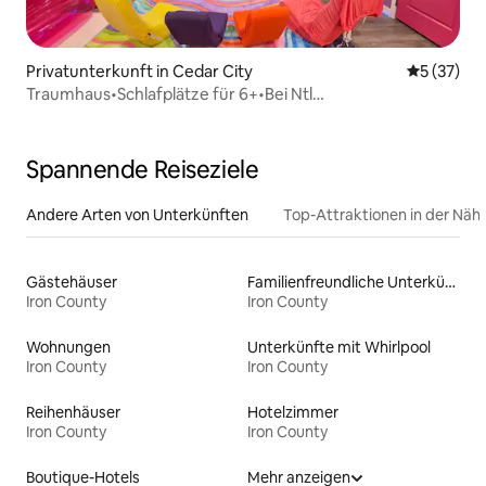
umfasst. - Während der Gasgrill
(Blackstone-Grillplatte) für die Gäste zur
Verfügung steht, sind die Gäste dafür
verantwortlich, den Propangastank bei
Privatunterkunft in Cedar City
Durchschn
5 (37)
Bedarf nachzufüllen.
Traumhaus•Schlafplätze für 6+•Bei Ntl
Prks•Pinktastisches Spielhaus
Spannende Reiseziele
Andere Arten von Unterkünften
Top-Attraktionen in der Näh
Gästehäuser
Familienfreundliche Unterkünfte
Iron County
Iron County
Wohnungen
Unterkünfte mit Whirlpool
Iron County
Iron County
Reihenhäuser
Hotelzimmer
Iron County
Iron County
Boutique-Hotels
Mehr anzeigen