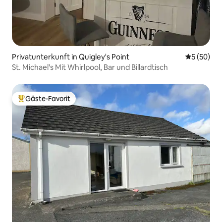
Privatunterkunft in Quigley's Point
Durchschni
5 (50)
St. Michael's Mit Whirlpool, Bar und Billardtisch
Gäste-Favorit
Beliebter Gäste-Favorit.