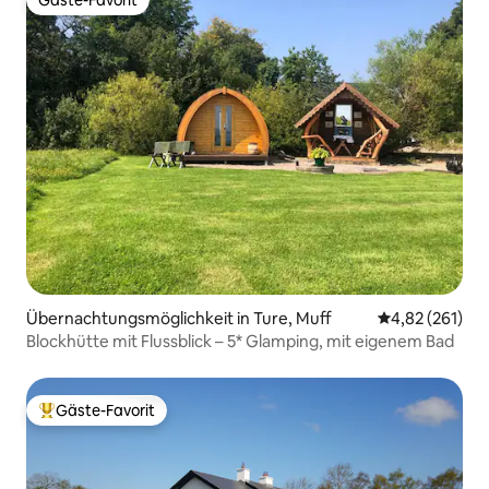
Gäste-Favorit
Gäste-Favorit
Übernachtungsmöglichkeit in Ture, Muff
Durchschnittl
4,82 (261)
Blockhütte mit Flussblick – 5* Glamping, mit eigenem Bad
Gäste-Favorit
Beliebter Gäste-Favorit.