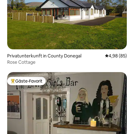
Privatunterkunft in County Donegal
Durchschnittl
4,98 (85)
Rose Cottage
Gäste-Favorit
Beliebter Gäste-Favorit.