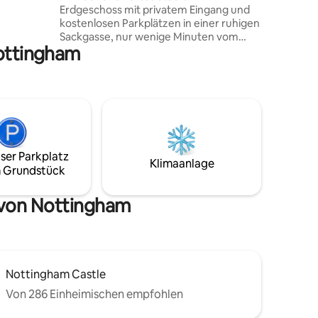
Erdgeschoss mit privatem Eingang und
kostenlosen Parkplätzen in einer ruhigen
Sackgasse, nur wenige Minuten vom
Nottingham
Stadtzentrum von Nottingham und dem
Bahnhof entfernt, mit einer
Straßenbahnhaltestelle nur 50 Yards
entfernt. Genieße den Komfort der
Stadt und kehre gleichzeitig in eine
ruhige, sichere Wohngegend zurück –
eine seltene Kombination in Nottingham.
Diese kompakte, aber gut ausgestattete
ser Parkplatz
Unterkunft ist perfekt für
Klimaanlage
 Grundstück
Geschäftsreisende und Paare und bietet
einen eleganten und komfortablen
Aufenthalt mit modernen Akzenten und
 von Nottingham
sorgfältig ausgewählten
Annehmlichkeiten.
Nottingham Castle
Von 286 Einheimischen empfohlen