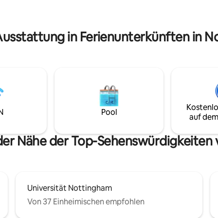
Reihe von Parks.
tilvollen Aufenthalt mit der
ekt vor der Haustüre. Buche
e deinen Aufenthalt!
Ausstattung in Ferienunterkünften in 
Kostenlo
N
Pool
auf dem
 der Nähe der Top-Sehenswürdigkeiten
Universität Nottingham
Von 37 Einheimischen empfohlen