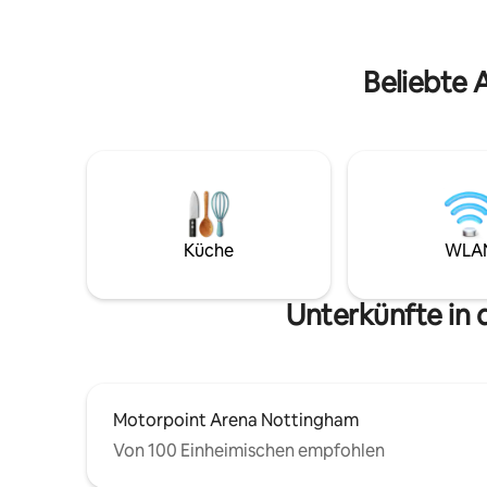
einen Blick auf die Kathedrale sowie den
ruhigen, s
Außenfernseher. Der Whirlpool ist auch
Stadt dir
mit Stimmungslicht und Bluetooth-Audio
noch heut
ausgestattet.
Beliebte 
Küche
WLA
Unterkünfte in
Motorpoint Arena Nottingham
Von 100 Einheimischen empfohlen