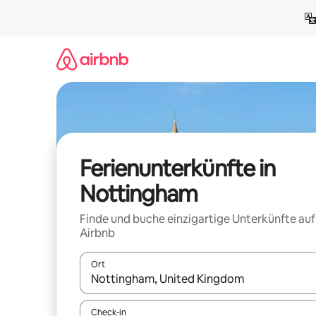
Zu
Inhalten
springen
Ferienunterkünfte in
Nottingham
Finde und buche einzigartige Unterkünfte auf
Airbnb
Ort
Wenn Ergebnisse verfügbar sind, navigiere mit d
Check-in