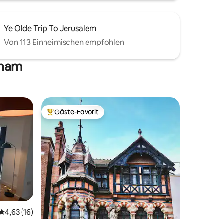
Ye Olde Trip To Jerusalem
Von 113 Einheimischen empfohlen
gham
Gäste-Favorit
Beliebter Gäste-Favorit.
Durchschnittliche Bewertung: 4,63 von 5, 16 Bewertungen
4,63 (16)