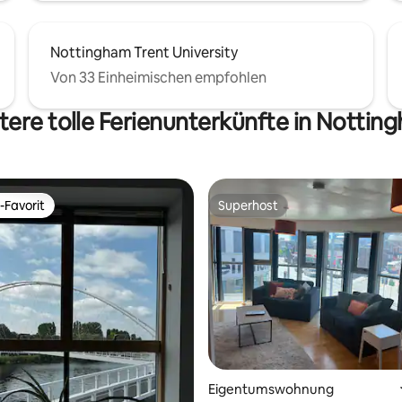
Nottingham Trent University
Von 33 Einheimischen empfohlen
tere tolle Ferienunterkünfte in Nottin
-Favorit
Superhost
r Gäste-Favorit.
Superhost
wertung: 4,91 von 5, 11 Bewertungen
Eigentumswohnung