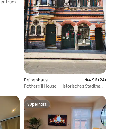
zentrum
54 Bewertungen
Reihenhaus
Durchschnittliche Be
4,96 (24)
Fothergill House | Historisches Stadthaus
zur Miete
Superhost
Superhost