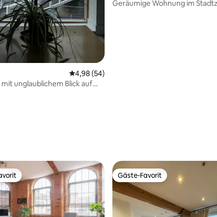
Geräumige Wohnung im Stadt
am Motorpoint
Durchschnittliche Bewertung: 4,98 von 5, 
4,98 (54)
it unglaublichem Blick auf
vorit
Gäste-Favorit
vorit
Gäste-Favorit