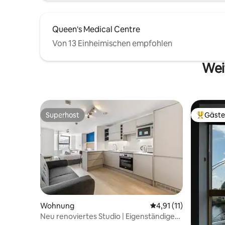
Queen's Medical Centre
Von 13 Einheimischen empfohlen
Wei
Superhost
Gäste
Superhost
Beliebte
Wohnung
Durchschnittliche Be
4,91 (11)
Neu renoviertes Studio | Eigenständiger