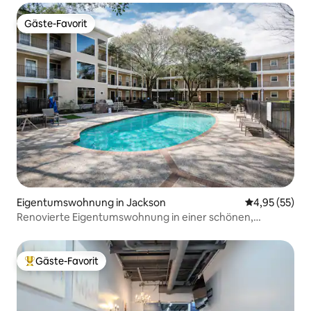
Gäste-Favorit
Gäste-Favorit
Eigentumswohnung in Jackson
Durchschnitt
4,95 (55)
Renovierte Eigentumswohnung in einer schönen,
bewachten Wohnanlage
Gäste-Favorit
Beliebter Gäste-Favorit.