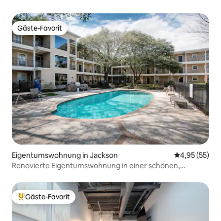
Gäste-Favorit
Gäste-Favorit
Eigentumswohnung in Jackson
Durchschnitt
4,95 (55)
Renovierte Eigentumswohnung in einer schönen,
bewachten Wohnanlage
Gäste-Favorit
Beliebter Gäste-Favorit.