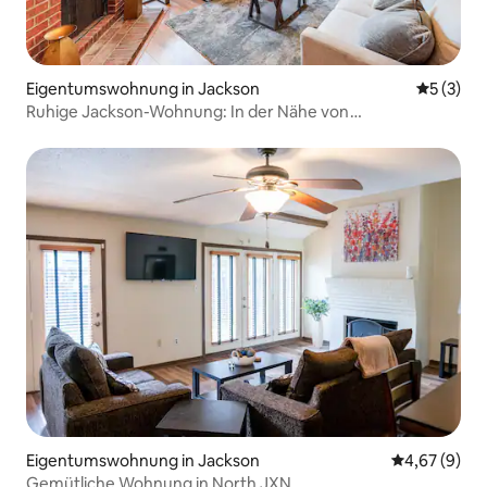
Eigentumswohnung in Jackson
Durchsch
5 (3)
Ruhige Jackson-Wohnung: In der Nähe von
Krankenhäusern und Hochschulen
Eigentumswohnung in Jackson
Durchschnitt
4,67 (9)
Gemütliche Wohnung in North JXN