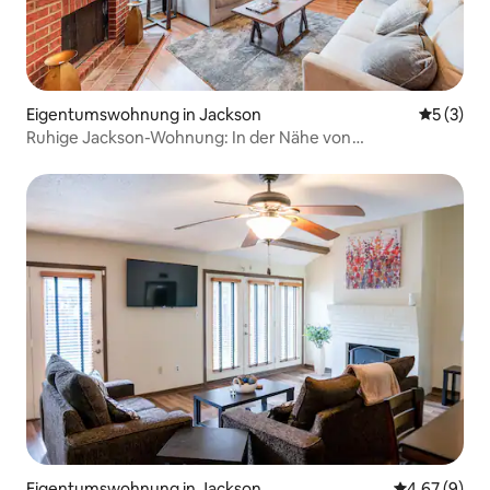
Eigentumswohnung in Jackson
Durchsch
5 (3)
Ruhige Jackson-Wohnung: In der Nähe von
Krankenhäusern und Hochschulen
Eigentumswohnung in Jackson
Durchschnitt
4,67 (9)