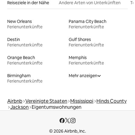
Reiseziele in der Nähe
Andere Arten von Unterkünften
To
New Orleans
Panama City Beach
Ferienunterkünfte
Ferienunterkünfte
Destin
Gulf Shores
Ferienunterkünfte
Ferienunterkünfte
Orange Beach
Memphis
Ferienunterkünfte
Ferienunterkünfte
Birmingham
Mehr anzeigen
Ferienunterkünfte
Airbnb
Vereinigte Staaten
Mississippi
Hinds County
Jackson
Eigentumswohnungen
© 2026 Airbnb, Inc.