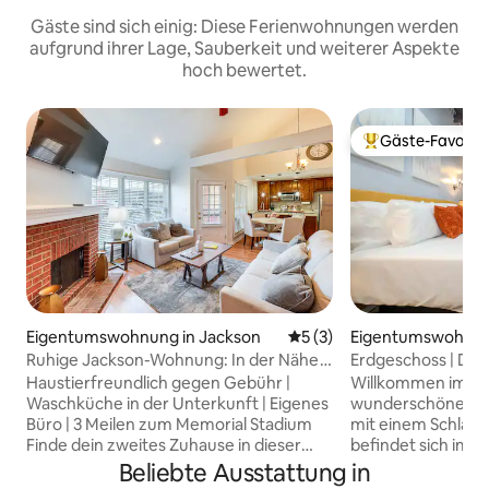
Gäste sind sich einig: Diese Ferienwohnungen werden
aufgrund ihrer Lage, Sauberkeit und weiterer Aspekte
hoch bewertet.
Gäste-Favorit
Beliebter Gäste-F
Eigentumswohnung in Jackson
Durchschnittliche Bewertu
5 (3)
Eigentumswohnung
on
Ruhige Jackson-Wohnung: In der Nähe
Erdgeschoss | Dire
von Krankenhäusern und Hochschulen
dem Rez in Madis
Haustierfreundlich gegen Gebühr |
Willkommen im Ha
Waschküche in der Unterkunft | Eigenes
wunderschöne, ak
Büro | 3 Meilen zum Memorial Stadium
mit einem Schlaf
Finde dein zweites Zuhause in dieser
befindet sich im 
einladenden Ferienwohnung in Jackson.
Rabbit, gegenüber
Beliebte Ausstattung in
Ganz gleich, ob du Verwandte besuchst,
überblickt das Ros