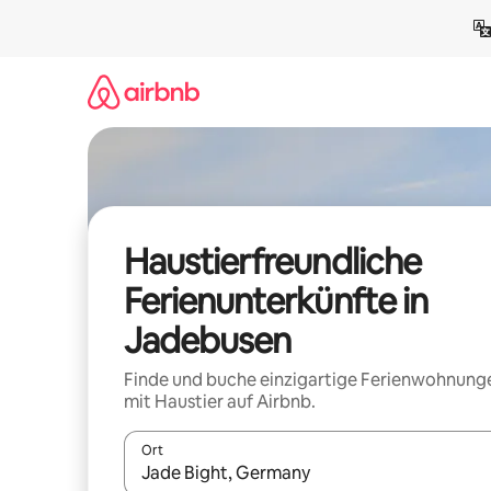
Zu
Inhalten
springen
Haustierfreundliche
Ferienunterkünfte in
Jadebusen
Finde und buche einzigartige Ferienwohnung
mit Haustier auf Airbnb.
Ort
Wenn Ergebnisse verfügbar sind, navigiere mit d