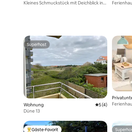
Kleines Schmuckstück mit Deichblick in
Ferienhau
Dangast
Superhost
Superhost
Privatunt
Ferienhau
Wohnung
Durchschnittliche
5 (4)
der Nord
Düne 13
Gäste-Favorit
Superho