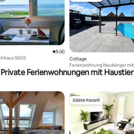
st
Gäste-Favorit
Durchschnittliche Bewertung: 5 von 5,
5 (4)
chhaus SG03
Bewertung: 5 von 5, 32 Bewertungen
Cottage
Ferienwohnung Neubörger mit
Private Ferienwohnungen mit Haustier
st
Gäste-Favorit
st
Gäste-Favorit