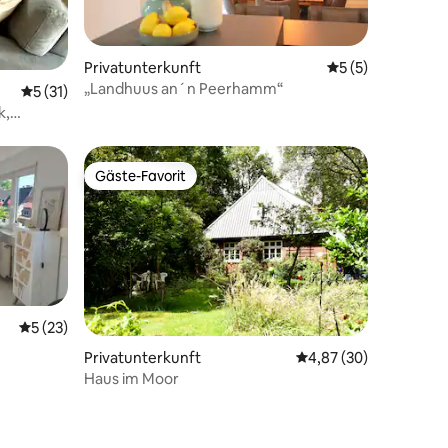
Privatunterkunft
Durchschnittlich
5 (5)
„Landhuus an´n Peerhamm“
50 Bewertungen
Durchschnittliche Bewertung: 5 von 5, 31 Bewertungen
5 (31)
k,
Gäste-Favorit
Gäste-Favorit
Durchschnittliche Bewertung: 5 von 5, 23 Bewertungen
5 (23)
67 Bewertungen
Privatunterkunft
Durchschnittliche Be
4,87 (30)
Haus im Moor