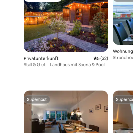
Beliebter Gäste-Favorit.
Superho
Wohnung
Strandho
Privatunterkunft
Durchschnittliche 
5 (32)
Stall & Glut – Landhaus mit Sauna & Pool
Superhost
Superho
Superhost
Superho