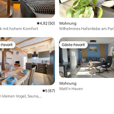
 Bewertung: 5 von 5, 3 Bewertungen
Durchschnittliche Bewertung: 4,92 von 5, 
4,92 (50)
Wohnung
ck mit hohem Komfort
Wilhelmines Hafenliebe am Par
Balkon+Netflix
-Favorit
Gäste-Favorit
r Gäste-Favorit.
Gäste-Favorit
Wohnung
Watt'n Haven
ertung: 4,97 von 5, 38 Bewertungen
Durchschnittliche Bewertung: 5 von 5, 
5 (67)
kleinen Vogel, Sauna,
e