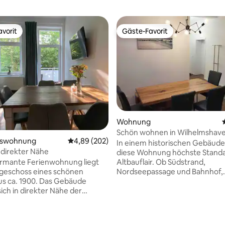
vorit
Gäste-Favorit
vorit
Gäste-Favorit
Wohnung
Schön wohnen in Wilhelmshav
ertung: 4,98 von 5, 81 Bewertungen
mswohnung
Durchschnittliche Bewertung: 4,89 von 5, 2
4,89 (202)
Südstadt
In einem historischen Gebäude
 direkter Nähe
diese Wohnung höchste Standa
Altbauflair. Ob Südstrand,
armante Ferienwohnung liegt
Nordseepassage und Bahnhof,
geschoss eines schönen
Restaurants, Kino und das
us ca. 1900. Das Gebäude
Kulturzentrum Pumpwerk, alles ist
ich in direkter Nähe der
innerhalb von wenigen Minuten
hen von Wilhelmshaven: die
erreichbar. Neben der Möglichkeiten im
lhelm-Brücke und der beliebte
Umfeld, bietet die Wohnung mi
 mit verschiedenen und guten