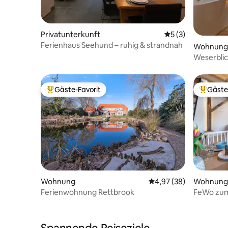
Privatunterkunft
Durchschnittliche
5 (3)
Ferienhaus Seehund – ruhig & strandnah
Wohnung
Weserbli
Gäste-Favorit
Gäste
Beliebter Gäste-Favorit.
Beliebte
Wohnung
Durchschnittliche Bew
4,97 (38)
Wohnung
Ferienwohnung Rettbrook
FeWo zum 
Landidyll