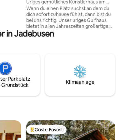
Uriges gemütliches Künstlerhaus am
ßen
Nationalpark
Wenn du einen Platz suchst an dem du
it eines
dich sofort zuhause fühlst, dann bist du
bei uns richtig. Unser uriges Gulfhaus
usche und
bietet in allen Jahreszeiten großartige
n ein.
er in Jadebusen
Möglichkeiten Energie aufzutanken, zur
Ruhe zu kommen und den Kopf frei zu
haben für Neues. Es lädt ein zu langen
Spaziergängen, Wattwanderungen und
Fahrradtouren. Ein Traum für
Naturliebhaber und Ruhesuchende, egal
ob zu zweit oder als Familie, um Urlaub
zu machen oder sich gemeinsam für ein
ser Parkplatz
Arbeitsprojekt inspirieren zu lassen...
Klimaanlage
 Grundstück
Gäste-Favorit
Beliebter Gäste-Favorit.