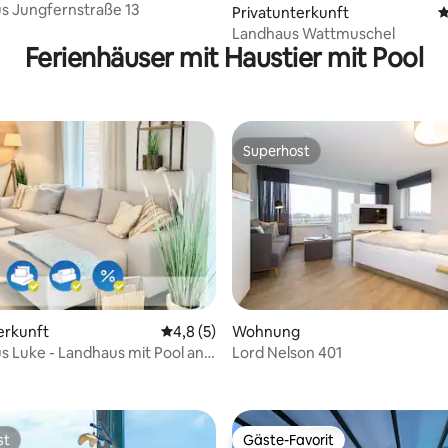
s Jungfernstraße 13
Privatunterkunft
D
Landhaus Wattmuschel
Ferienhäuser mit Haustier mit Pool
Superhost
Superhost
erkunft
Durchschnittliche Bewertung: 4,8 von 5,
4,8 (5)
Wohnung
s Luke - Landhaus mit Pool an
Lord Nelson 401
 Bewertung: 5 von 5, 4 Bewertungen
see
st
Gäste-Favorit