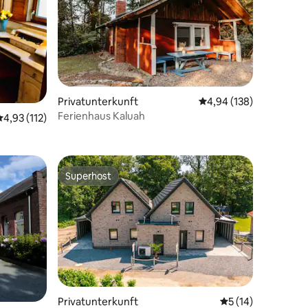
24 Bewertungen
Privatunterkunft
Durchschnittliche Bew
4,94 (138)
Ferienhaus Kaluah
Durchschnittliche Bewertung: 4,93 von 5, 112 Bewertungen
4,93 (112)
Superhost
Superhost
74 Bewertungen
Privatunterkunft
Durchschnittliche
5 (14)