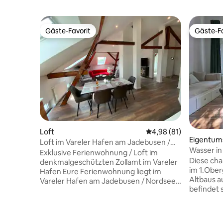
Gäste-Favorit
Gäste-Fa
Gäste-Favorit
Gäste-Fa
Loft
Durchschnittliche Bew
4,98 (81)
Eigentu
Loft im Vareler Hafen am Jadebusen /
Wasser in
Nordsee
Exklusive Ferienwohnung / Loft im
Diese ch
denkmalgeschützten Zollamt im Vareler
im 1.Ober
Hafen Eure Ferienwohnung liegt im
Altbaus a
Vareler Hafen am Jadebusen / Nordsee.
befindet s
Etwa 50 Schritte sind es bis zum
Wahrzeic
Yachthafen. Restaurants, eine Kunst-
Kaiser-Wi
und Schmuckgalerie sowie Geschäfte
Südstrand
sind nur wenige Meter entfernt.