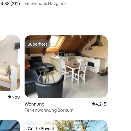
Ferienhaus Havglück
urchschnittliche Bewertung: 4,88 von 5, 312 Bewertungen
4,88 (312)
Superhost
Superhost
 5 Bewertungen
Neue Unterkunft
Neu
Wohnung
Durchschnittliche 
4,2 (5)
Ferienwohnung Borkum
Gäste-Favorit