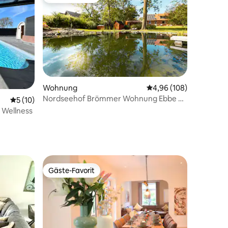
Gäste-Favorit
 4 Bewertungen
Wohnung
Durchschnittliche Bew
4,96 (108)
Nordseehof Brömmer Wohnung Ebbe &
Durchschnittliche Bewertung: 5 von 5, 10 Bewertungen
5 (10)
Flut
 Wellness
Gäste-Favorit
Gäste-Favorit