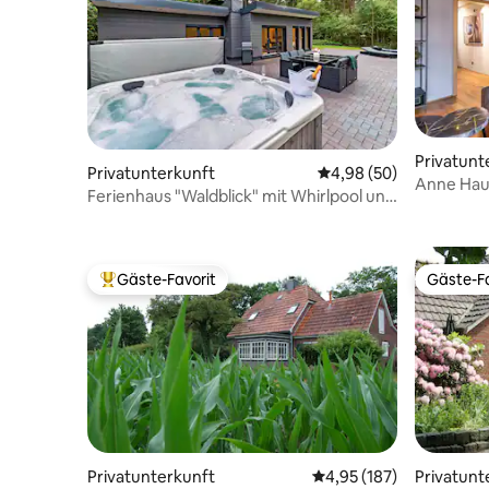
Privatunt
Privatunterkunft
Durchschnittliche Bew
4,98 (50)
Anne Hau
Ferienhaus "Waldblick" mit Whirlpool und
Sauna
Gäste-Favorit
Gäste-Fa
Beliebter Gäste-Favorit.
Gäste-Fa
Privatunterkunft
Durchschnittliche Bewe
4,95 (187)
Privatunt