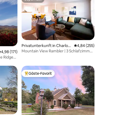
Superhost
Privatunterkunft in Charlott
Durchschnittliche Bew
4,84 (255)
esville
Mountain View Rambler | 3 Schlafzimmer
32 Bewertungen
urchschnittliche Bewertung: 4,98 von 5, 171 Bewertungen
4,98 (171)
| Private Terrasse
ue Ridge
 entfernt
Gäste-Favorit
Beliebter Gäste-Favorit.