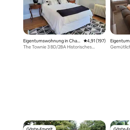
Eigentumswohnung in Charl
Durchschnittliche Bew
4,91 (197)
Eigentum
ottesville
rgreen Re
The Townie 3 BD/2BA Historisches
Gemütlich
Gebäude in der Innenstadt
Wintergr
Gäste-Favorit
Gäste-Fa