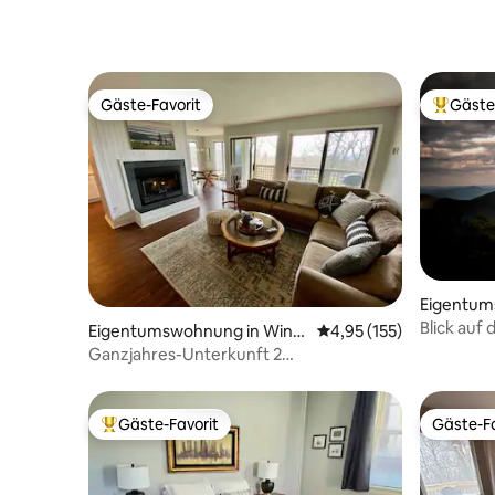
Gäste-Favorit
Gäste
Gäste-Favorit
Beliebte
Eigentum
rgreen Re
Blick auf 
Eigentumswohnung in Wint
Durchschnittliche Bewe
4,95 (155)
ergreen Resort
Ganzjahres-Unterkunft 2
Schlafzimmer/2 Bäder neben Spa mit
Blick auf den Golfplatz
Gäste-Favorit
Gäste-Fa
Beliebter Gäste-Favorit.
Gäste-Fa