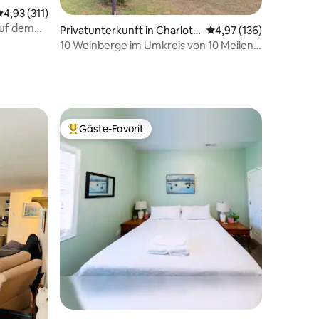
Durchschnittliche Bewertung: 4,93 von 5, 311 Bewertungen
4,93 (311)
63 Bewertungen
auf dem
Privatunterkunft in Charlott
Durchschnittliche Bew
4,97 (136)
sicht
esville
10 Weinberge im Umkreis von 10 Meilen,
EV-Ladestation & Mini-Ziegen
Gäste-Favorit
Beliebter Gäste-Favorit.
37 Bewertungen