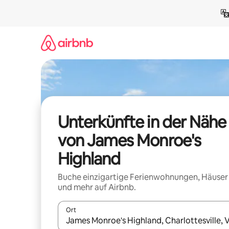
Zu
Inhalten
springen
Unterkünfte in der Nähe
von James Monroe's
Highland
Buche einzigartige Ferienwohnungen, Häuser
und mehr auf Airbnb.
Ort
Wenn Ergebnisse verfügbar sind, navigiere mit d