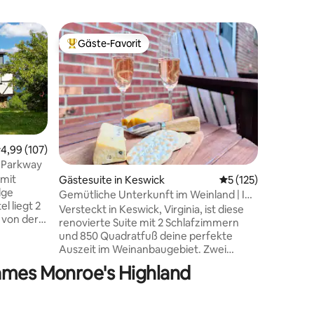
Cottage 
Gäste-Favorit
Gäste
Beliebter Gäste-Favorit.
Beliebte
Luxus-Co
Bergblick
Entspanne
Badewann
Sternenh
Kingsize-
und öffn
die Blue 
Willkomm
urchschnittliche Bewertung: 4,99 von 5, 107 Bewertungen
4,99 (107)
Hollow R
e Parkway
sich in N
 mit
Gästesuite in Keswick
Durchschnittliche 
5 (125)
47 Bewertungen
Minuten v
dge
Gemütliche Unterkunft im Weinland | In
preisgek
l liegt 2
der Nähe des Clifton Inn
Versteckt in Keswick, Virginia, ist diese
und Wand
 von der
renovierte Suite mit 2 Schlafzimmern
Minuten v
d eine
und 850 Quadratfuß deine perfekte
ist das p
n
Auszeit im Weinanbaugebiet. Zwei
romantis
nt.
Schlafzimmer mit Queensize-Betten,
Jahresta
James Monroe's Highland
eine voll ausgestattete Küche, ein
ruhigen 
Wohnzimmer und ein privater Eingang –
 von fast
alles für dich allein. Weniger als eine
ete,