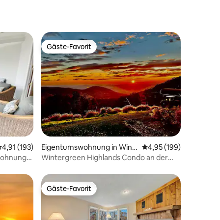
Gäste-Favorit
Gäste-Favorit
75 Bewertungen
urchschnittliche Bewertung: 4,91 von 5, 193 Bewertungen
4,91 (193)
Eigentumswohnung in Wint
Durchschnittliche Bew
4,95 (199)
ergreen Resort
wohnung
Wintergreen Highlands Condo an der
Skipiste – Aussicht!
Gäste-Favorit
Gäste-Favorit