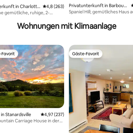
rtung: 4,94 von 5, 461 Bewertungen
Privatunterkunft in Barbours
erkunft in Charlotte
Durchschnittliche Bewertung: 4,8 von 5, 2
4,8 (263)
ville
Spaniel Hill; gemütliches Haus 
ine gemütliche, ruhige, 2-
Hügel mit Privatsphäre und Aus
Wohnung
Wohnungen mit Klimaanlage
-Favorit
Gäste-Favorit
r Gäste-Favorit.
Gäste-Favorit
n Stanardsville
Durchschnittliche Bewertung: 4,97 von 5, 2
4,97 (237)
untain Carriage House in der
 SNP, UVA & JMU