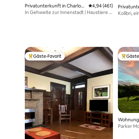
Privatunterkunft in Charlott
Durchschnittliche Bewe
4,94 (461)
Privatunt
esville
In Gehweite zur Innenstadt | Haustiere |
sville
Kolibri, e
Badewanne | Parkplatz
Zimmer-
Gäste-Favorit
Gäste
Beliebter Gäste-Favorit.
Beliebte
Wohnung i
Parker Mo
Nähe von