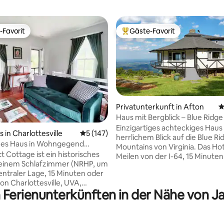
-Favorit
Gäste-Favorit
r Gäste-Favorit.
Beliebter Gäste-Favorit.
Privatunterkunft in Afton
D
Haus mit Bergblick – Blue Ridg
Einzigartiges achteckiges Haus
rtung: 4,96 von 5, 271 Bewertungen
 in Charlottesville
Durchschnittliche Bewertung: 5 von 5, 1
5 (147)
herrlichem Blick auf die Blue Ri
ches Haus in Wohngegend
Mountains von Virginia. Das Hote
VA/Charlottesville/Ivy
 Cottage ist ein historisches
Meilen von der I-64, 15 Minuten
 einem Schlafzimmer (NRHP, um
Innenstadt von Waynesboro un
zentraler Lage, 15 Minuten oder
einfache 25-minütige Fahrt vo
on Charlottesville, UVA,
Charlottesville und UVA entfer
n Ferienunterkünften in der Nähe von 
onticello, Weingütern und
Offener Grundriss, perfekt für
fernt. Das Ferienhaus
Zusammenkünfte und einen
er ein eigenes Bad, eine voll
weitreichenden 180-Grad-Blick
tete Küche, einen
jedem Zimmer. Voll ausgestatt