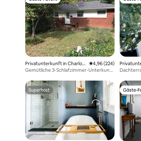
Gäste-Favorit
Gäste-Fa
Privatunterkunft in Charlott
Durchschnittliche Bewe
4,96 (224)
Privatunt
esville
esville
Gemütliche 3-Schlafzimmer-Unterkunft
Dachterr
in der Nähe von UVa und Downtown Mall.
Monticel
Superhost
Gäste-Fa
Superhost
Gäste-Fa