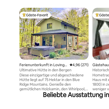
Gäste-Favorit
Gäste
Beliebter Gäste-Favorit.
Beliebte
Ferienunterkunft in Lovingst
Durchschnittliche Bewe
4,96 (271)
Gästehaus
on
Ultimative Hütte in den Bergen
Historis
Cottage U
Diese einzigartige und abgeschiedene
Hometract
Hütte liegt auf 75 Hektar in den Blue
Haus mit
Ridge Mountains. Genieße den
1800) in 
gemütlichen Holzkamin, den Whirlpool,
weniger v
Beliebte Ausstattung i
den Holzkohlegrill und das schnelle,
Crozet, M
zuverlässige Glasfaser-Internet, wenn
vielem mehr ent
du während deiner Abwesenheit etwas
verfügt üb
arbeiten musst. Sie verfügt über eine
ausgestat