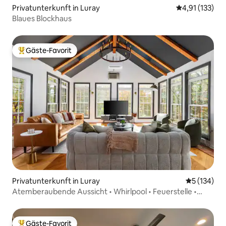
Privatunterkunft in Luray
Durchschnittl
4,91 (133)
Blaues Blockhaus
Gäste-Favorit
Beliebter Gäste-Favorit.
Privatunterkunft in Luray
Durchschni
5 (134)
Atemberaubende Aussicht • Whirlpool • Feuerstelle •
Einzelzimmer • Hunde
Gäste-Favorit