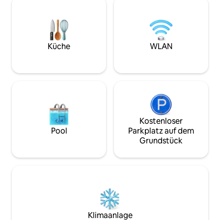
und ein Bett-Spa. Bitte setze dich
andere Gruppen sorgen zu müssen. Es
während deines Au
ist auch ein beliebtes Gasthaus für
dem Gastgeber in 
diejenigen, die sich für die traditionelle
uns wissen, was d
japanische Kultur interessieren, oder für
genieße den wund
Anime-Enthusiasten wie Ganjing Blade
Küche
WLAN
auf Onna Village. Bitte lesen Sie
und Naruto.Es ist ein altes Haus, aber
außerdem den sep
alles wurde renoviert, damit die Gäste
(„Weitere relevan
einen angenehmen Aufenthalt haben
Nutzung der Einrichtun
können. Sie kann für eine Vielzahl von
steht gegen eine 
Aufenthalten genutzt werden, von
Verfügung. ✴︎ Die Fotos des gesamten
einer Person bis hin zu Familien oder
Gasthauses zeigen
Gruppen von bis zu 10 Personen.(Der
der Oberfläche ve
Preis ändert sich nicht für bis zu 3
Kostenloser
jedes Zimmer hat 
Personen) [Beste Gastfreundschaft, die
Pool
Parkplatz auf dem
Eingang, sodass d
nicht in anderen Gästehäusern zu
Grundstück
einer [Einzelgeb
finden ist] Die geräumige 12-Tatami-
genießen kannst. ★ Hinweise zur
Tatami-Matte und der japanische
Unterbringung von
Garten, der sich über die Randseite
oder jünger) Da es
erstreckt, sind die Essenz der
um ein Holzgebäude
traditionellen japanischen
Struktur so, dass d
Architektur.Bitte entspannen Sie sich,
nächsten Raum gel
während Sie den japanischen Garten
Handlauf auf der 
zwischen den großzügigen Tatami-
Klimaanlage
Gästezimmer. Bitte