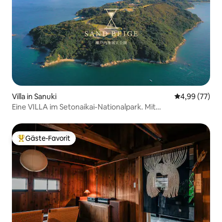
Villa in Sanuki
Durchschnittl
4,99 (77)
Eine VILLA im Setonaikai-Nationalpark. Mit
bootenförmiger Sauna. KUNST.
Gäste-Favorit
Beliebter Gäste-Favorit.