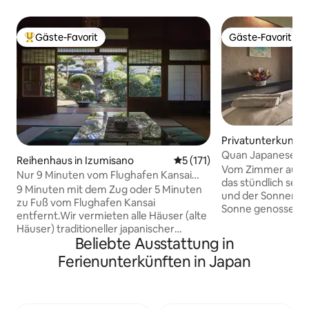
Gäste-Favorit
Gäste-Favorit
Beliebter Gäste-Favorit.
Gäste-Favorit
Privatunterkunft 
Quan Japanese R
Reihenhaus in Izumisano
Durchschnittliche Bewertun
5 (171)
PrivateSauna-Rüc
Vom Zimmer aus s
Nur 9 Minuten vom Flughafen Kansai
das stündlich sei
entfernt. Eine Unterkunft in einem alten
9 Minuten mit dem Zug oder 5 Minuten
und der Sonnenun
Privathaus mit einem beliebten
zu Fuß vom Flughafen Kansai
Sonne genossen werden.
japanischen Garten (der gleiche Preis für
entfernt.Wir vermieten alle Häuser (alte
Motto „Glück, das 
bis zu 3 Personen)
Häuser) traditioneller japanischer
Wirtschaftslage o
Beliebte Ausstattung in
Kaufleute.Oil ist der Name, der seit
Besitz abhängt“ 
Generationen an unser Haus
Ferienunterkünften in Japan
Gästen während i
weitergegeben wird. Es ist nicht nur ein
Aufenthalts eine V
Gästehaus, sondern nur für Familie und
Erlebnissen zur E
Freunde, um eine erholsame Reise nach
innere Ruhe biete
Japan zu genießen, ohne sich um