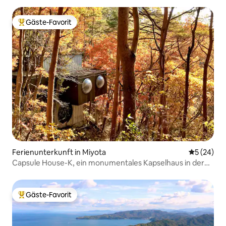
Gäste-Favorit
Beliebter Gäste-Favorit.
Ferienunterkunft in Miyota
Durchschni
5 (24)
Capsule House-K, ein monumentales Kapselhaus in der
Natur, entworfen von Kisho Kurokawa
Gäste-Favorit
Beliebter Gäste-Favorit.