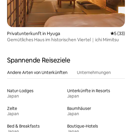
Privatunterkunft in Hyuga
Durchschn
5 (33)
Gemütliches Haus im historischen Viertel｜ichi Mimitsu
Spannende Reiseziele
Andere Arten von Unterkünften
Unternehmungen
Natur-Lodges
Unterkünfte in Resorts
Japan
Japan
Zelte
Baumhäuser
Japan
Japan
Bed & Breakfasts
Boutique-Hotels
Japan
Japan