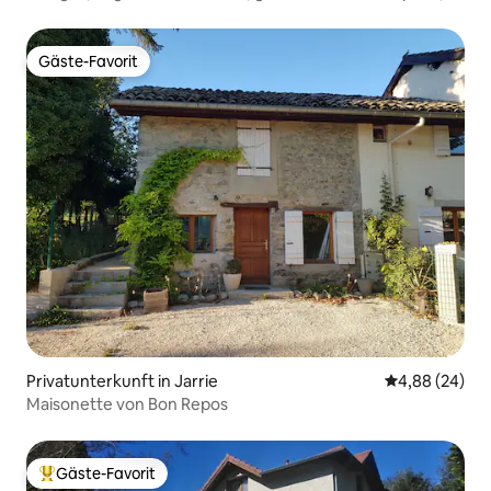
Minuten vom See entfernt!
Gäste-Favorit
Gäste-Favorit
Privatunterkunft in Jarrie
Durchschnittl
4,88 (24)
Maisonette von Bon Repos
Gäste-Favorit
Beliebter Gäste-Favorit.