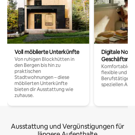
Voll möblierte Unterkünfte
Digitale Noma
Geschäftsrei
Von ruhigen Blockhütten in
den Bergen bis hin zu
Komfortable Un
praktischen
flexible und o
Stadtwohnungen – diese
Berufstätige 
möblierten Unterkünfte
speziellen Arbe
bieten dir Ausstattung wie
zuhause.
Ausstattung und Vergünstigungen für
längere Aufenthalte