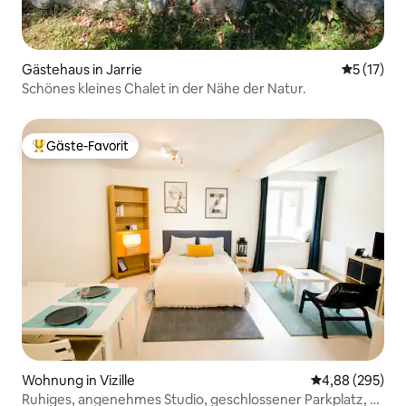
Gästehaus in Jarrie
Durchschn
5 (17)
Schönes kleines Chalet in der Nähe der Natur.
Gäste-Favorit
Beliebter Gäste-Favorit.
Wohnung in Vizille
Durchschnittli
4,88 (295)
Ruhiges, angenehmes Studio, geschlossener Parkplatz, 10