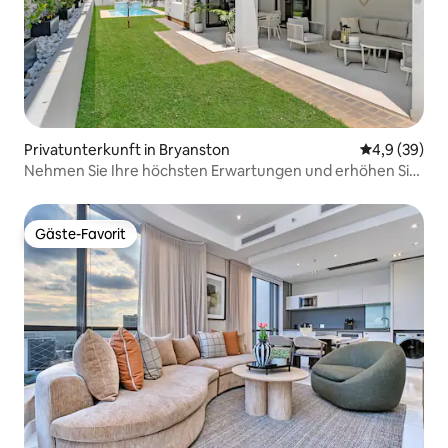
Privatunterkunft in Bryanston
Durchschnitt
4,9 (39)
Nehmen Sie Ihre höchsten Erwartungen und erhöhen Sie
sie!
Gäste-Favorit
Gäste-Favorit