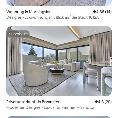
Wohnung in Morningside
Durchschnitt
4,86 (14)
Designer-Eckwohnung mit Blick auf die Stadt 1012A
Superhost
Superhost
Privatunterkunft in Bryanston
Durchschnitt
4,8 (20)
Moderner Designer-Luxus für Familien – Sandton