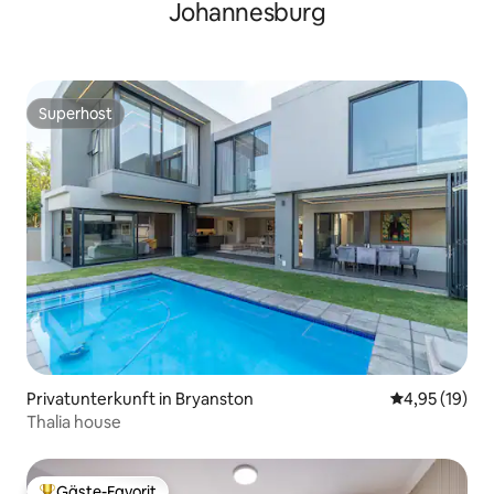
Johannesburg
Superhost
Superhost
Privatunterkunft in Bryanston
Durchschnitt
4,95 (19)
Thalia house
Gäste-Favorit