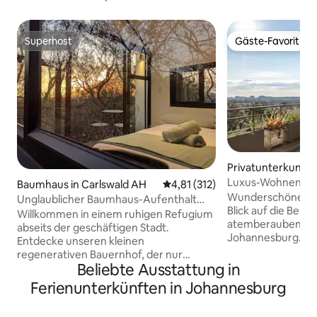
Superhost
Gäste-Favorit
Superhost
Gäste-Favorit
Privatunterkunft 
n Estate
Luxus-Wohnen, her
Baumhaus in Carlswald AH
Durchschnittliche Bewertung: 
4,81 (312)
totaler Edelstein
Wunderschönes D
Unglaublicher Baumhaus-Aufenthalt
Blick auf die Berg
inmitten der Natur
Willkommen in einem ruhigen Refugium
atemberaubender 
abseits der geschäftigen Stadt.
Johannesburg. U
Entdecke unseren kleinen
Zentral zu den wi
regenerativen Bauernhof, der nur
Verkehrswegen. I
Beliebte Ausstattung in
wenige Minuten von der Mall of Africa
Rosebank/Sandton
entfernt ist. Lassen Sie sich verzaubern,
Ferienunterkünften in Johannesburg
renommierten Des
wenn Sie sich in unser ruhiges Baumhaus
modernen Möbeln.
zurückziehen, wo Sie in die Umarmung