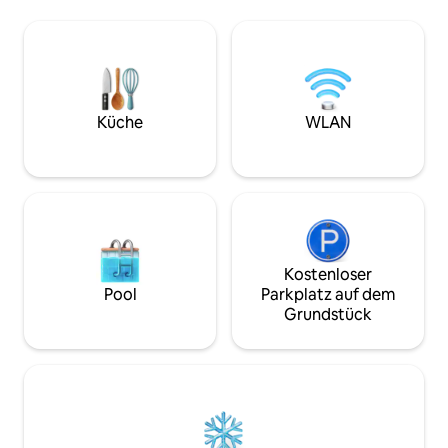
unbegrenztes WL
der Natur eintauchen und von einer
(Netflix), sichere 
erstaunlichen Vielfalt an Vogelarten
Fitnessgeräte, He
umgeben sind – ein wunderschönes
Hauptbereich/Schl
Schlafzimmer mit Aussicht! Unser
Wasserreserve und
Baumhaus ist jetzt komplett
man vor Stromausf
netzunabhängig, bietet kostenlose
Große Terrasse mi
Parkplätze, befindet sich an einem Ort,
Küche
WLAN
Ruhig, beschaulic
an dem E-Taxis gut zu erreichen sind,
pulsierenden Lebe
und ist nur einen Steinwurf von
private, zugangsko
Restaurants und anderen praktischen
Orten entfernt.
Kostenloser
Pool
Parkplatz auf dem
Grundstück