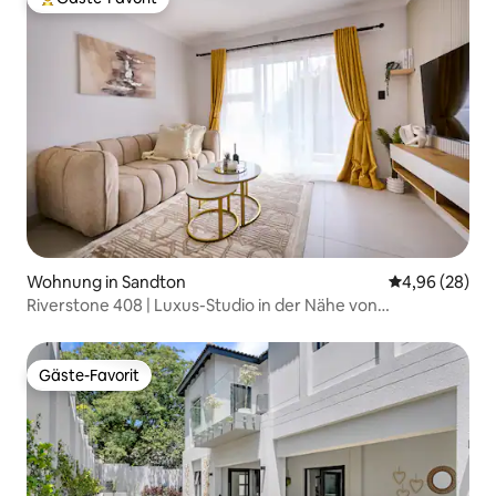
Beliebter Gäste-Favorit.
Wohnung in Sandton
Durchschnittl
4,96 (28)
Riverstone 408 | Luxus-Studio in der Nähe von
Montecasino
Gäste-Favorit
Gäste-Favorit