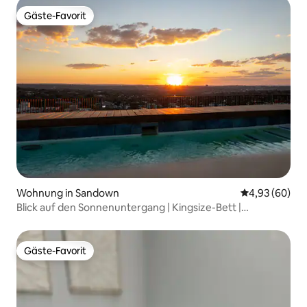
Gäste-Favorit
Gäste-Favorit
Wohnung in Sandown
Durchschnittl
4,93 (60)
Blick auf den Sonnenuntergang | Kingsize-Bett |
Arbeitsbereich | Notstromversorgung
Gäste-Favorit
Gäste-Favorit