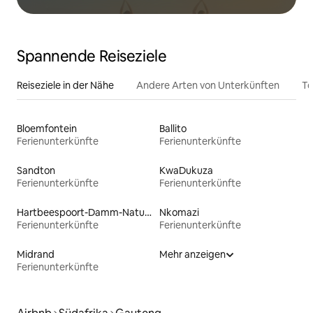
Spannende Reiseziele
Reiseziele in der Nähe
Andere Arten von Unterkünften
To
Bloemfontein
Ballito
Ferienunterkünfte
Ferienunterkünfte
Sandton
KwaDukuza
Ferienunterkünfte
Ferienunterkünfte
Hartbeespoort-Damm-Naturreservat
Nkomazi
Ferienunterkünfte
Ferienunterkünfte
Midrand
Mehr anzeigen
Ferienunterkünfte