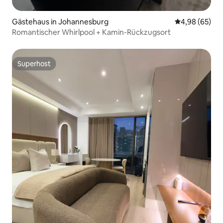
Gästehaus in Johannesburg
Durchschnittl
4,98 (65)
Romantischer Whirlpool + Kamin-Rückzugsort
Superhost
Superhost