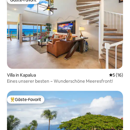
Gäste-Favorit
Gäste-Favorit
Villa in Kapalua
Durchschn
5 (16)
Eines unserer besten ~ Wunderschöne Meeresfront!
Gäste-Favorit
Beliebter Gäste-Favorit.