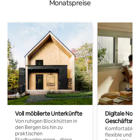
Monatspreise
Voll möblierte Unterkünfte
Digitale Noma
Geschäftsrei
Von ruhigen Blockhütten in
den Bergen bis hin zu
Komfortable Un
praktischen
flexible und o
Stadtwohnungen – diese