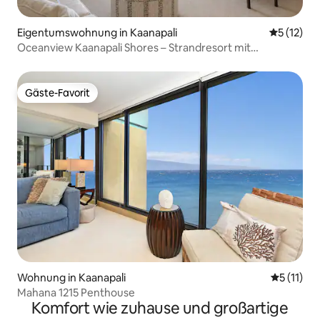
Eigentumswohnung in Kaanapali
Durchschn
5 (12)
Oceanview Kaanapali Shores – Strandresort mit
Klimaanlage
Gäste-Favorit
Gäste-Favorit
Wohnung in Kaanapali
Durchschn
5 (11)
Mahana 1215 Penthouse
Komfort wie zuhause und großartige