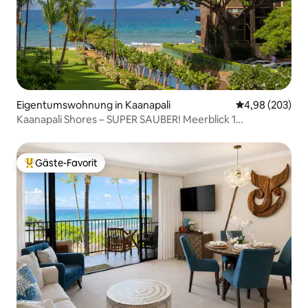
Eigentumswohnung in Kaanapali
Durchschnittli
4,98 (203)
Kaanapali Shores – SUPER SAUBER! Meerblick 1
Schlafzimmer/1 Badezimmer
Gäste-Favorit
Beliebter Gäste-Favorit.