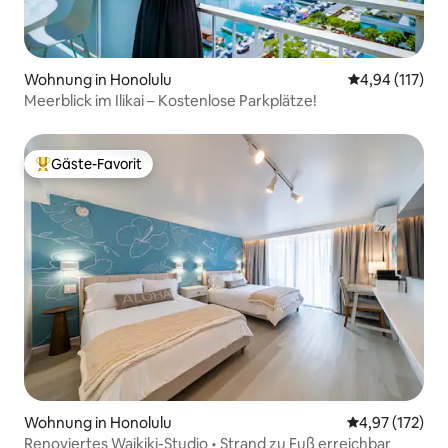
Wohnung in Honolulu
Durchschnittl
4,94 (117)
Meerblick im Ilikai – Kostenlose Parkplätze!
Gäste-Favorit
Beliebter Gäste-Favorit.
Wohnung in Honolulu
Durchschnittl
4,97 (172)
Renoviertes Waikiki-Studio • Strand zu Fuß erreichbar