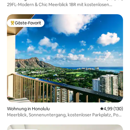
29FL-Modern & Chic Meerblick 1BR mit kostenlosen
Parkplätzen~
Gäste-Favorit
Beliebter Gäste-Favorit.
Wohnung in Honolulu
Durchschnittli
4,99 (130)
Meerblick, Sonnenuntergang, kostenloser Parkplatz, Pool,
5 m zum Strand