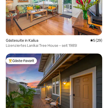
Gästesuite in Kailua
Durchschni
5 (29)
Lizenziertes Lanikai Tree House – seit 1985!
Gäste-Favorit
Beliebter Gäste-Favorit.