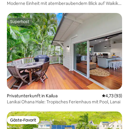
Moderne Einheit mit atemberaubendem Blick auf Waikiki
mit Lanai
Superhost
Superhost
Privatunterkunft in Kailua
Durchschnitt
4,73 (93)
Lanikai Ohana Hale: Tropisches Ferienhaus mit Pool, Lanai
Gäste-Favorit
Gäste-Favorit