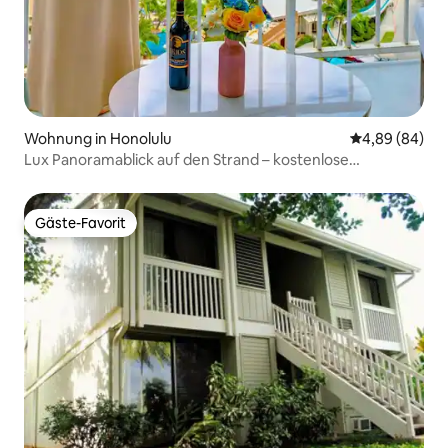
Wohnung in Honolulu
Durchschnittl
4,89 (84)
Lux Panoramablick auf den Strand – kostenlose
Parkplätze!
Gäste-Favorit
Gäste-Favorit