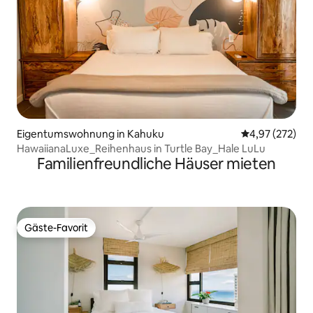
Eigentumswohnung in Kahuku
Durchschnittli
4,97 (272)
HawaiianaLuxe_Reihenhaus in Turtle Bay_Hale LuLu
Familienfreundliche Häuser mieten
Gäste-Favorit
Gäste-Favorit