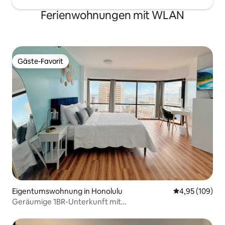
Ferienwohnungen mit WLAN
Gäste-Favorit
Gäste-Favorit
Eigentumswohnung in Honolulu
Durchschnittli
4,95 (109)
Geräumige 1BR-Unterkunft mit
Meer-/Sonnenuntergangs-Blick und Parkplatz