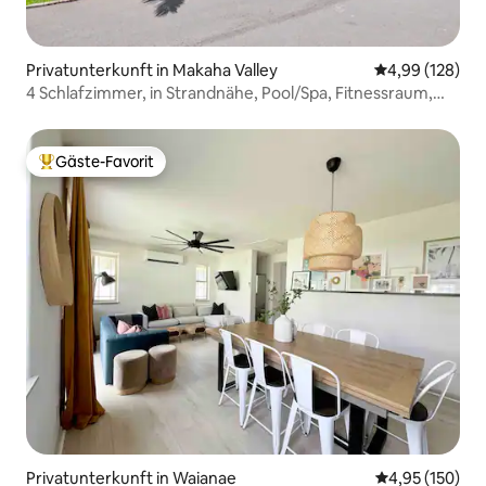
Privatunterkunft in Makaha Valley
Durchschnittli
4,99 (128)
4 Schlafzimmer, in Strandnähe, Pool/Spa, Fitnessraum,
kostenloser Parkplatz, Grill
Gäste-Favorit
Beliebter Gäste-Favorit.
Privatunterkunft in Waianae
Durchschnittl
4,95 (150)