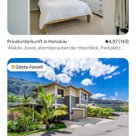
Privatunterkunft in Honolulu
Durchschnittl
4,97 (143)
Waikiki-Juwel, atemberaubender Meerblick, Parkplatz
inklusive
Gäste-Favorit
Beliebter Gäste-Favorit.