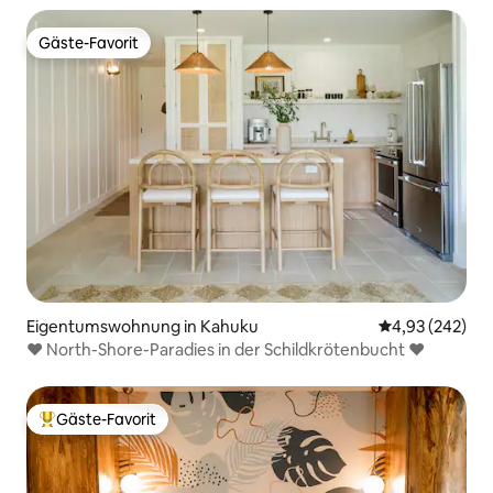
Gäste-Favorit
Gäste-Favorit
Eigentumswohnung in Kahuku
Durchschnittli
4,93 (242)
♥ North-Shore-Paradies in der Schildkrötenbucht ♥
Gäste-Favorit
Beliebter Gäste-Favorit.