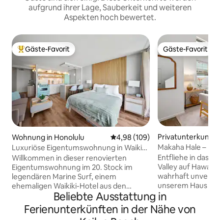
aufgrund ihrer Lage, Sauberkeit und weiteren
Aspekten hoch bewertet.
Gäste-Favorit
Gäste-Favorit
Beliebter Gäste-Favorit.
Gäste-Favorit
Privatunterkunft 
Wohnung in Honolulu
Durchschnittliche Bewertung: 4
4,98 (109)
Makaha Hale – Ruh
Luxuriöse Eigentumswohnung in Waikiki
Schlafzimmern
mit Retro-Charme und KOSTENLOSEM
Entfliehe in das
Willkommen in dieser renovierten
Parkplatz
Valley auf Hawaii 
Eigentumswohnung im 20. Stock im
wahrhaft unverges
legendären Marine Surf, einem
unserem Haus mit
ehemaligen Waikiki-Hotel aus den
Beliebte Ausstattung in
2,5 Bädern. Diese
1960er Jahren. Genieße Vintage-
eingebettet in ein
Charme mit modernem Luxus,
Ferienunterkünften in der Nähe von
geschlossene Wohn
einschließlich eines teilweisen