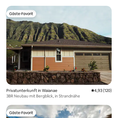
Gäste-Favorit
Gäste-Favorit
Privatunterkunft in Waianae
Durchschnittl
4,93 (120)
3BR Neubau mit Bergblick, in Strandnähe
Gäste-Favorit
Gäste-Favorit