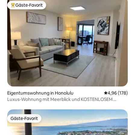
Gäste-Favorit
Beliebter Gäste-Favorit.
Eigentumswohnung in Honolulu
Durchschnittli
4,96 (178)
Luxus-Wohnung mit Meerblick und KOSTENLOSEM
Parkplatz!
Gäste-Favorit
Gäste-Favorit