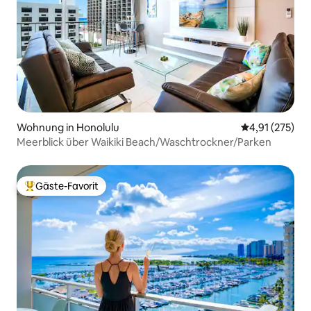
Wohnung in Honolulu
Durchschnittl
4,91 (275)
Meerblick über Waikiki Beach/Waschtrockner/Parken
Gäste-Favorit
Beliebter Gäste-Favorit.