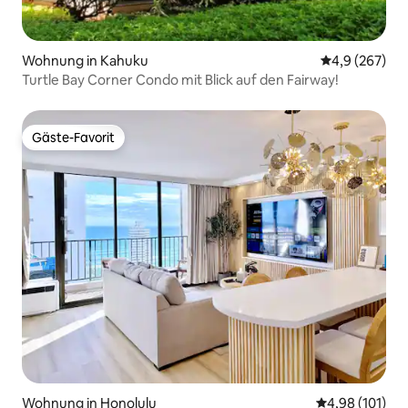
Wohnung in Kahuku
Durchschnittl
4,9 (267)
Turtle Bay Corner Condo mit Blick auf den Fairway!
Gäste-Favorit
Gäste-Favorit
Wohnung in Honolulu
Durchschnittl
4,98 (101)