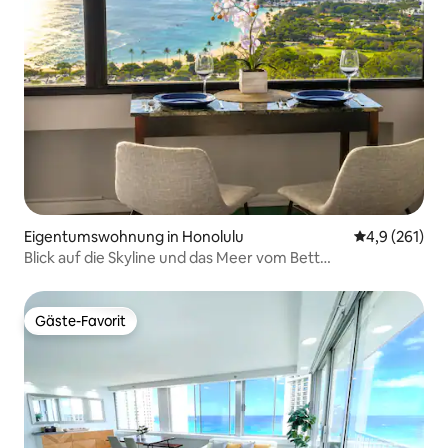
Eigentumswohnung in Honolulu
Durchschnitt
4,9 (261)
Blick auf die Skyline und das Meer vom Bett
aus!/Kostenloser Parkplatz
Gäste-Favorit
Gäste-Favorit