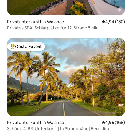
Privatunterkunft in Waianae
Durchschnittli
4,94 (150)
Privates SPA, Schlafplätze für 12, Strand 5 Min.
Gäste-Favorit
Beliebter Gäste-Favorit.
Privatunterkunft in Waianae
Durchschnittli
4,95 (168)
Schöne 4-BR-Unterkunft| In Strandnähe| Bergblick