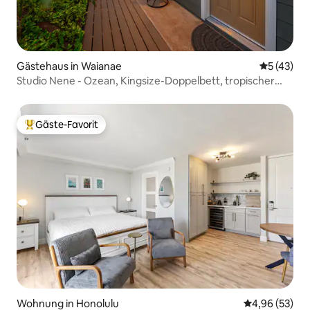
Gästehaus in Waianae
Durchschn
5 (43)
Studio Nene - Ozean, Kingsize-Doppelbett, tropischer
Garten
Gäste-Favorit
Beliebter Gäste-Favorit.
Wohnung in Honolulu
Durchschnittl
4,96 (53)