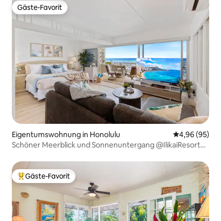
Gäste-Favorit
Gäste-Favorit
Eigentumswohnung in Honolulu
Durchschnittl
4,96 (95)
Schöner Meerblick und Sonnenuntergang @IlikaiResort
mit Parkplatz
Gäste-Favorit
Beliebter Gäste-Favorit.