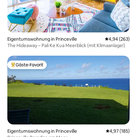
Eigentumswohnung in Princeville
Durchschnittli
4,94 (263)
The Hideaway – Pali Ke Kua Meerblick (mit Klimaanlage!)
Gäste-Favorit
Beliebter Gäste-Favorit.
Eigentumswohnung in Princeville
Durchschnittl
4,97 (185)