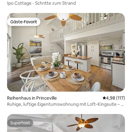
Ipo Cottage - Schritte zum Strand
Gäste-Favorit
Gäste-Favorit
Reihenhaus in Princeville
Durchschnittl
4,98 (117)
Ruhige, luftige Eigentumswohnung mit Loft-Kingsuite – 2
Schlafzimmer, 2 Bäder
Superhost
Superhost