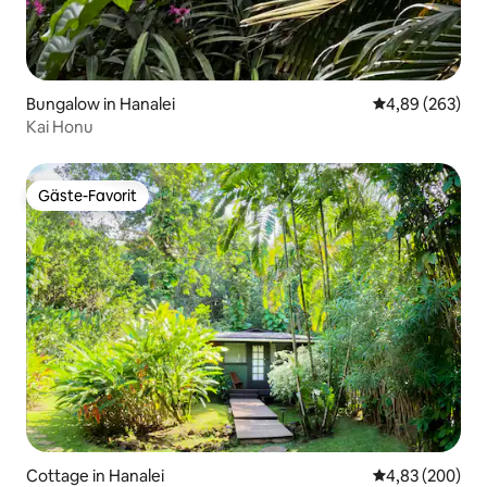
Bungalow in Hanalei
Durchschnittli
4,89 (263)
Kai Honu
Gäste-Favorit
Gäste-Favorit
Cottage in Hanalei
Durchschnittli
4,83 (200)