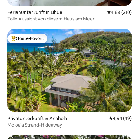
Ferienunterkunft in Lihue
Durchschnittli
4,89 (210)
Tolle Aussicht von diesem Haus am Meer
Gäste-Favorit
Beliebter Gäste-Favorit.
Privatunterkunft in Anahola
Durchschnittl
4,94 (49)
Moloa'a Strand-Hideaway