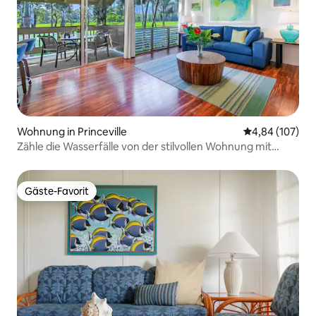
Wohnung in Princeville
Durchschnittli
4,84 (107)
Zähle die Wasserfälle von der stilvollen Wohnung mit
Klimaanlage!
Gäste-Favorit
Gäste-Favorit