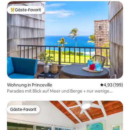
Gäste-Favorit
Beliebter Gäste-Favorit.
Wohnung in Princeville
Durchschnittli
4,93 (199)
Paradies mit Blick auf Meer und Berge + nur wenige
Schritte vom Strandpfad entfernt
Gäste-Favorit
Gäste-Favorit