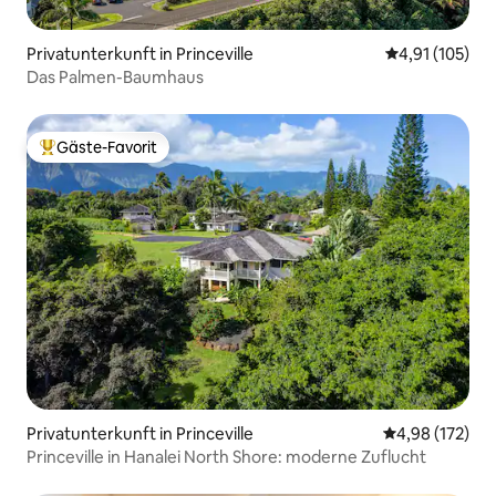
Privatunterkunft in Princeville
Durchschnittl
4,91 (105)
Das Palmen-Baumhaus
Gäste-Favorit
Beliebter Gäste-Favorit.
Privatunterkunft in Princeville
Durchschnittl
4,98 (172)
Princeville in Hanalei North Shore: moderne Zuflucht