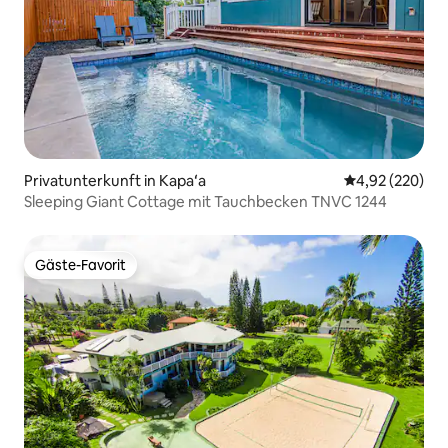
Privatunterkunft in Kapaʻa
Durchschnittli
4,92 (220)
Sleeping Giant Cottage mit Tauchbecken TNVC 1244
Gäste-Favorit
Gäste-Favorit