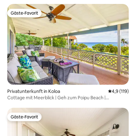
Gäste-Favorit
Gäste-Favorit
Privatunterkunft in Koloa
Durchschnitt
4,9 (119)
Cottage mit Meerblick | Geh zum Poipu Beach |
Kostenloses Parken
Gäste-Favorit
Gäste-Favorit