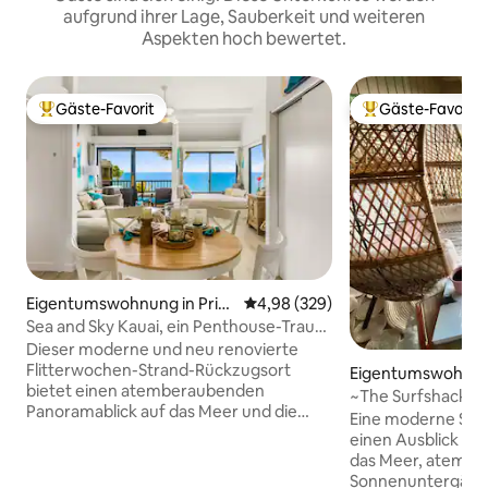
aufgrund ihrer Lage, Sauberkeit und weiteren
Aspekten hoch bewertet.
Gäste-Favorit
Gäste-Favorit
Beliebter Gäste-Favorit.
Beliebter Gäste-F
Eigentumswohnung in Prin
Durchschnittliche Bewertung: 4
4,98 (329)
ceville
Sea and Sky Kauai, ein Penthouse-Traum
am Meer
Dieser moderne und neu renovierte
Flitterwochen-Strand-Rückzugsort
Eigentumswohnung
bietet einen atemberaubenden
ceville
~The Surfshack~ 
Panoramablick auf das Meer und die
atemberaubendem
Eine moderne Surf
Küste. Entspanne dich im Tagesbett und
einen Ausblick mi
bewundere die atemberaubende
das Meer, atemb
Aussicht vom Anini-Riff bis zum Kilauea-
Sonnenuntergäng