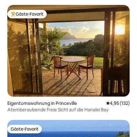
Klimaanlage und Pool
Gäste-Favorit
Beliebter Gäste-Favorit.
Eigentumswohnung in Princeville
Durchschnittl
4,95 (132)
Atemberaubende freie Sicht auf die Hanalei Bay
Gäste-Favorit
Gäste-Favorit