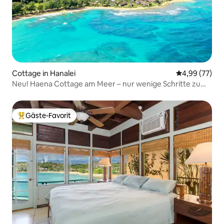
Cottage in Hanalei
Durchschnittl
4,99 (77)
Neu! Haena Cottage am Meer – nur wenige Schritte zum
Strand
Gäste-Favorit
Beliebter Gäste-Favorit.