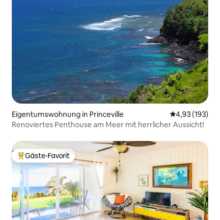
Eigentumswohnung in Princeville
Durchschnittl
4,93 (193)
Renoviertes Penthouse am Meer mit herrlicher Aussicht!
Gäste-Favorit
Beliebter Gäste-Favorit.