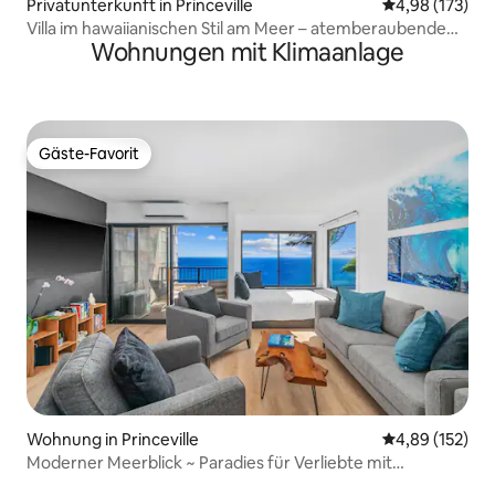
Privatunterkunft in Princeville
Durchschnittl
4,98 (173)
Villa im hawaiianischen Stil am Meer – atemberaubende
Wohnungen mit Klimaanlage
Aussicht
Gäste-Favorit
Gäste-Favorit
Wohnung in Princeville
Durchschnittl
4,89 (152)
Moderner Meerblick ~ Paradies für Verliebte mit
Klimaanlage