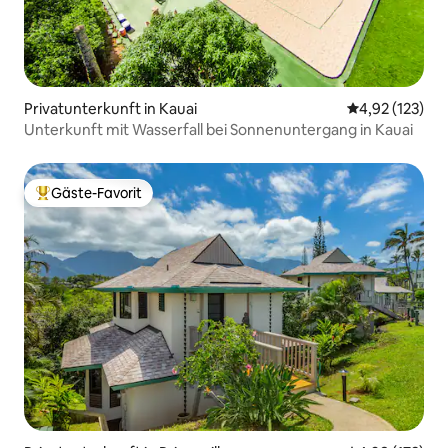
Privatunterkunft in Kauai
Durchschnittl
4,92 (123)
Unterkunft mit Wasserfall bei Sonnenuntergang in Kauai
Gäste-Favorit
Beliebter Gäste-Favorit.