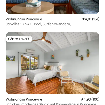
Wohnung in Princeville
Durchschnittl
4,81 (161)
Stilvolles 1BR-AC, Pool, Surfen/Wandern,
Strandspaziergang
Gäste-Favorit
Gäste-Favorit
Wohnung in Princeville
Durchschnittli
4,93 (100)
Schickes, modernes Studio mit Klimaanlage in Princeville,