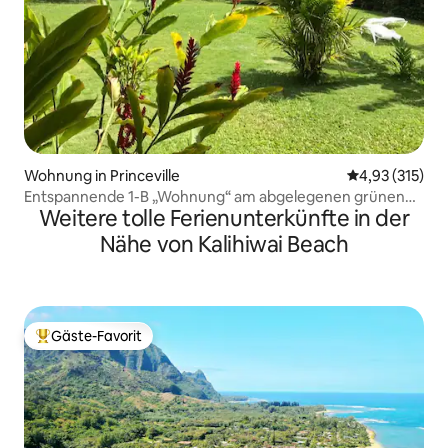
Wohnung in Princeville
Durchschnittl
4,93 (315)
Entspannende 1-B „Wohnung“ am abgelegenen grünen
Weitere tolle Ferienunterkünfte in der
Gürtel. Klimaanlage
Nähe von Kalihiwai Beach
Gäste-Favorit
Beliebter Gäste-Favorit.