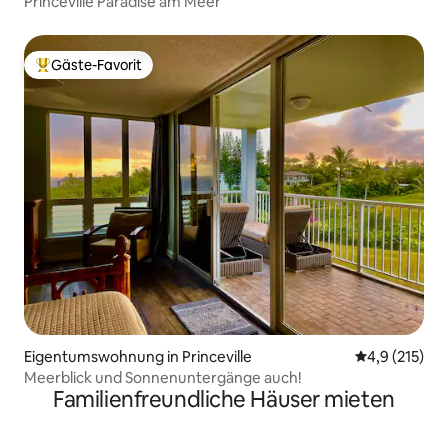
Princeville Paradise am Meer
Gäste-Favorit
Beliebter Gäste-Favorit.
Eigentumswohnung in Princeville
Durchschnitt
4,9 (215)
Meerblick und Sonnenuntergänge auch!
Familienfreundliche Häuser mieten