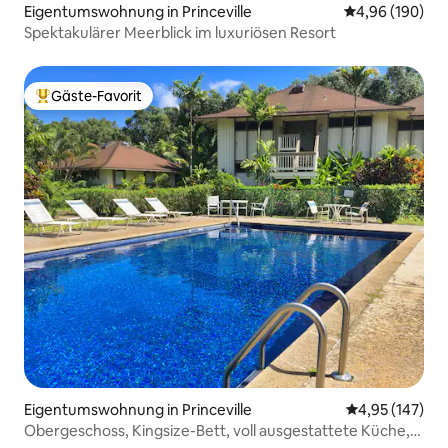
Eigentumswohnung in Princeville
Durchschnittli
4,96 (190)
Spektakulärer Meerblick im luxuriösen Resort
Gäste-Favorit
Beliebter Gäste-Favorit.
Eigentumswohnung in Princeville
Durchschnittl
4,95 (147)
Obergeschoss, Kingsize-Bett, voll ausgestattete Küche,