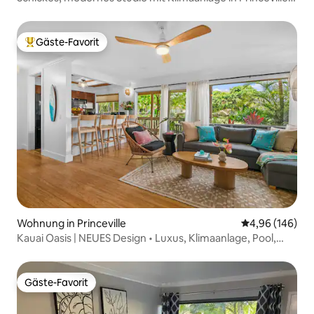
Kauai
Gäste-Favorit
Beliebter Gäste-Favorit.
Wohnung in Princeville
Durchschnittli
4,96 (146)
Kauai Oasis | NEUES Design • Luxus, Klimaanlage, Pool,
Strände
Gäste-Favorit
Gäste-Favorit