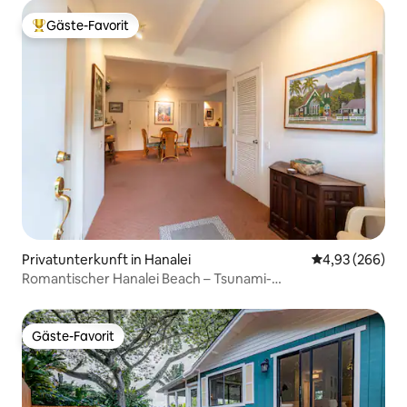
Gäste-Favorit
Beliebter Gäste-Favorit.
Privatunterkunft in Hanalei
Durchschnittli
4,93 (266)
Romantischer Hanalei Beach – Tsunami-
Evakuierungszone TVNC1280
Gäste-Favorit
Gäste-Favorit