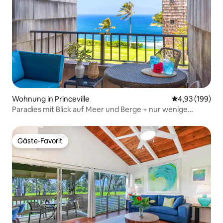
Wohnung in Princeville
Durchschnittli
4,93 (199)
Paradies mit Blick auf Meer und Berge + nur wenige
Schritte vom Strandpfad entfernt
Gäste-Favorit
Gäste-Favorit