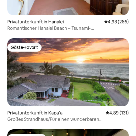
Privatunterkunft in Hanalei
Durchschnittli
4,93 (266)
Romantischer Hanalei Beach – Tsunami-
Evakuierungszone TVNC1280
Gäste-Favorit
Gäste-Favorit
Privatunterkunft in Kapaʻa
Durchschnittl
4,89 (131)
Großes Strandhaus/Für einen wunderbaren
Familienurlaub!