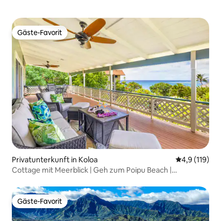
Gäste-Favorit
Gäste-Favorit
Privatunterkunft in Koloa
Durchschnitt
4,9 (119)
Cottage mit Meerblick | Geh zum Poipu Beach |
Kostenloses Parken
Gäste-Favorit
Gäste-Favorit