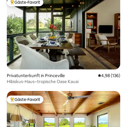
Gäste-Favorit
Beliebter Gäste-Favorit.
Privatunterkunft in Princeville
Durchschnittli
4,98 (136)
Hibiskus-Haus~tropische Oase Kauai
Gäste-Favorit
Beliebter Gäste-Favorit.