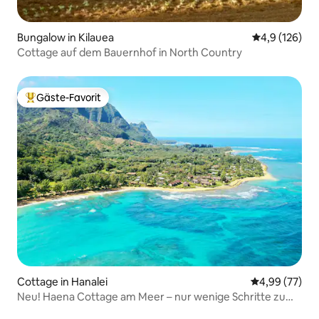
Bungalow in Kilauea
Durchschnitt
4,9 (126)
Cottage auf dem Bauernhof in North Country
Gäste-Favorit
Beliebter Gäste-Favorit.
Cottage in Hanalei
Durchschnittl
4,99 (77)
Neu! Haena Cottage am Meer – nur wenige Schritte zum
Strand