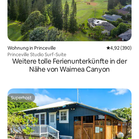
Wohnung in Princeville
Durchschnittli
4,92 (390)
Princeville Studio Surf-Suite
Weitere tolle Ferienunterkünfte in der
Nähe von Waimea Canyon
Superhost
Superhost