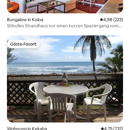
Bungalow in Koloa
Durchschnittli
4,98 (223)
Stilvolles Strandhaus nur einen kurzen Spaziergang vom
Koloa Fun entfernt!
Gäste-Favorit
Gäste-Favorit
Wohnung in Kekaha
Durchschnittl
4,75 (732)