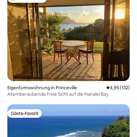
Beliebter Gäste-Favorit.
Eigentumswohnung in Princeville
Durchschnittl
4,95 (132)
Atemberaubende freie Sicht auf die Hanalei Bay
Gäste-Favorit
Gäste-Favorit