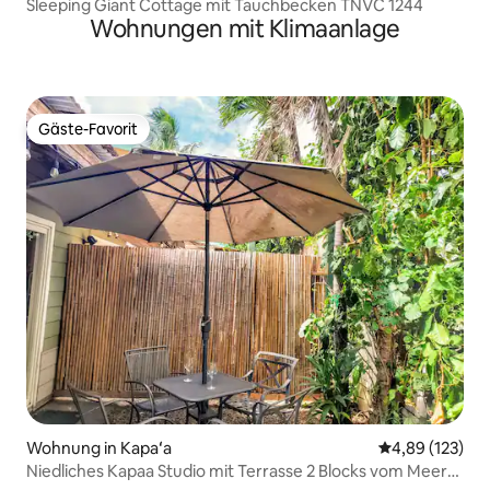
Sleeping Giant Cottage mit Tauchbecken TNVC 1244
Wohnungen mit Klimaanlage
Gäste-Favorit
Gäste-Favorit
Wohnung in Kapaʻa
Durchschnittl
4,89 (123)
Niedliches Kapaa Studio mit Terrasse 2 Blocks vom Meer