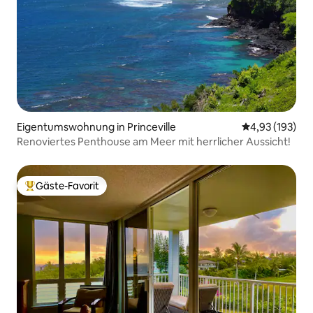
Eigentumswohnung in Princeville
Durchschnittl
4,93 (193)
Renoviertes Penthouse am Meer mit herrlicher Aussicht!
Gäste-Favorit
Beliebter Gäste-Favorit.