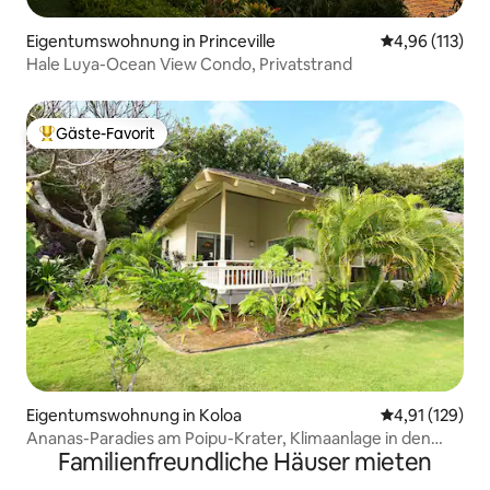
Eigentumswohnung in Princeville
Durchschnittl
4,96 (113)
Hale Luya-Ocean View Condo, Privatstrand
Gäste-Favorit
Beliebter Gäste-Favorit.
Eigentumswohnung in Koloa
Durchschnittl
4,91 (129)
Ananas-Paradies am Poipu-Krater, Klimaanlage in den
Familienfreundliche Häuser mieten
Schlafzimmern