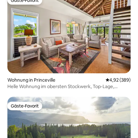
Gäste-Favorit
Gäste-Favorit
Wohnung in Princeville
Durchschnittli
4,92 (389)
Helle Wohnung im obersten Stockwerk, Top-Lage,
Klimaanlage und Pool!
Gäste-Favorit
Gäste-Favorit