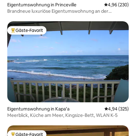
Eigentumswohnung in Princeville
Durchschnittli
4,96 (230)
Brandneue luxuriöse Eigentumswohnung an der
Nordküste von Kauai
Gäste-Favorit
Beliebter Gäste-Favorit.
Eigentumswohnung in Kapaʻa
Durchschnittli
4,94 (325)
Meerblick, Küche am Meer, Kingsize-Bett, WLAN K-5
Gäste-Favorit