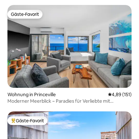
entfernt
Gäste-Favorit
Gäste-Favorit
Wohnung in Princeville
Durchschnittl
4,89 (151)
Moderner Meerblick ~ Paradies für Verliebte mit
Klimaanlage
Gäste-Favorit
Beliebter Gäste-Favorit.