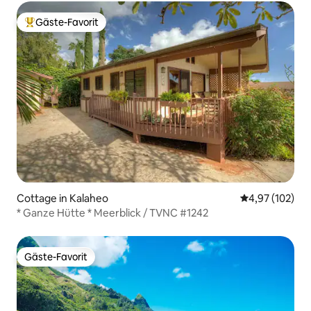
Gäste-Favorit
Beliebter Gäste-Favorit.
Cottage in Kalaheo
Durchschnittl
4,97 (102)
* Ganze Hütte * Meerblick / TVNC #1242
Gäste-Favorit
Gäste-Favorit