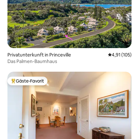
Privatunterkunft in Princeville
Durchschnittl
4,91 (105)
Das Palmen-Baumhaus
Gäste-Favorit
Beliebter Gäste-Favorit.