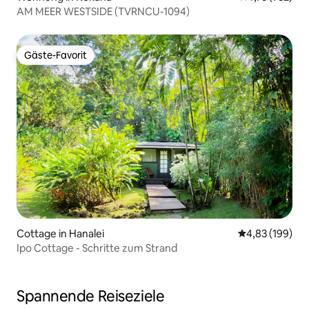
AM MEER WESTSIDE (TVRNCU-1094)
Gäste-Favorit
Gäste-Favorit
Cottage in Hanalei
Durchschnittli
4,83 (199)
Ipo Cottage - Schritte zum Strand
Spannende Reiseziele