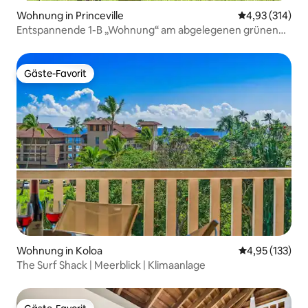
Wohnung in Princeville
Durchschnittl
4,93 (314)
Entspannende 1-B „Wohnung“ am abgelegenen grünen
Gürtel. Klimaanlage
Gäste-Favorit
Gäste-Favorit
Wohnung in Koloa
Durchschnittl
4,95 (133)
The Surf Shack | Meerblick | Klimaanlage