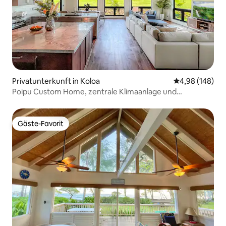
Privatunterkunft in Koloa
Durchschnittli
4,98 (148)
Poipu Custom Home, zentrale Klimaanlage und
Pool/Fitnessraum
Gäste-Favorit
Gäste-Favorit