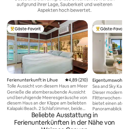
aufgrund ihrer Lage, Sauberkeit und weiteren
Aspekten hoch bewertet.
Gäste-Favorit
Gäste-Favorit
Beliebter Gäste-Favorit.
Beliebter Gäste-F
Ferienunterkunft in Lihue
Durchschnittliche Bewertung: 4
4,89 (210)
Eigentumswohnung
ceville
Tolle Aussicht von diesem Haus am Meer
Sea and Sky Kauai
am Meer
Genieße die atemberaubende Aussicht
Dieser moderne u
und beruhigende Meeresgeräusche von
Flitterwochen-St
diesem Haus an der Klippe am beliebten
bietet einen ate
Kalapaki Beach. 2 Schlafzimmer, beide
Panoramablick auf
Beliebte Ausstattung in
mit Klimaanlage und tollem Blick auf das
Küste. Entspanne 
Meer und die Berge. Der Master mit
bewundere die a
Ferienunterkünften in der Nähe von
eigenem Bad verfügt über ein Kingsize-
Aussicht vom Anini