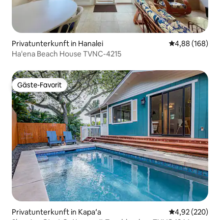
Privatunterkunft in Hanalei
Durchschnittli
4,88 (168)
Ha'ena Beach House TVNC-4215
Gäste-Favorit
Gäste-Favorit
Privatunterkunft in Kapaʻa
Durchschnittli
4,92 (220)