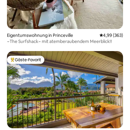
Eigentumswohnung in Princeville
Durchschnittli
4,99 (363)
~The Surfshack~ mit atemberaubendem Meerblick!!
Gäste-Favorit
Beliebter Gäste-Favorit.