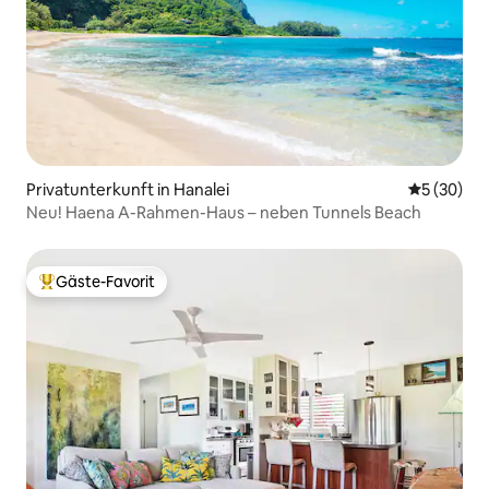
Privatunterkunft in Hanalei
Durchschni
5 (30)
Neu! Haena A-Rahmen-Haus – neben Tunnels Beach
Gäste-Favorit
Beliebter Gäste-Favorit.