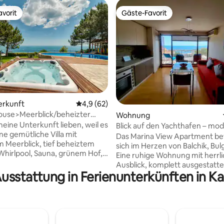
vorit
Gäste-Favorit
vorit
Gäste-Favorit
erkunft
Durchschnittliche Bewertung: 4,9 von 5, 
4,9 (62)
 Bewertung: 5 von 5, 12 Bewertungen
ouse>Meerblick/beheizter
Wohnung
a/Whirlpool
meine Unterkunft lieben, weil es
Blick auf den Yachthafen – mod
ne gemütliche Villa mit
perfekte Lage & voll ausgestat
Das Marina View Apartment be
m Meerblick, tief beheiztem
sich im Herzen von Balchik, Bul
Whirlpool, Sauna, grünem Hof,
Eine ruhige Wohnung mit herrl
arten, Kinderspielplatz im
Ausblick, komplett ausgestattet
illplatz mit Möbeln ist!Es gibt
Ausstattung in Ferienunterkünften in K
Geräten, garantiert dir einen
 im italienischen Stil
angenehmen und unvergessli
maschine, Kühlschrank mit
Aufenthalt. Eine 1-minütige G
ch, Toaster, Wasserkocher,
von der Hauptstraße des Yach
e, Backofen/Herd,
entfernt, wo du Strände, Resta
hine, Geschirrspüler usw.),
Bars, Eisdielen, eine frische Bäc