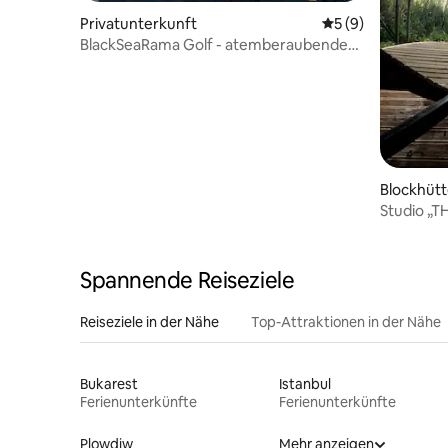
Privatunterkunft
Durchschnittliche
5 (9)
BlackSeaRama Golf - atemberaubende
5-Bett-Villa mit Meerblick
Blockhüt
Studio „T
Seezuga
Spannende Reiseziele
Reiseziele in der Nähe
Top-Attraktionen in der Nähe
Bukarest
Istanbul
Ferienunterkünfte
Ferienunterkünfte
Plowdiw
Mehr anzeigen