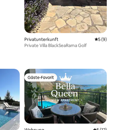
Privatunterkunft
Durchschnittlich
5 (9)
Private Villa BlackSeaRama Golf
 6 Bewertungen
Gäste-Favorit
Gäste-Favorit
Wohnung
Durchschnittliche
5 (12)