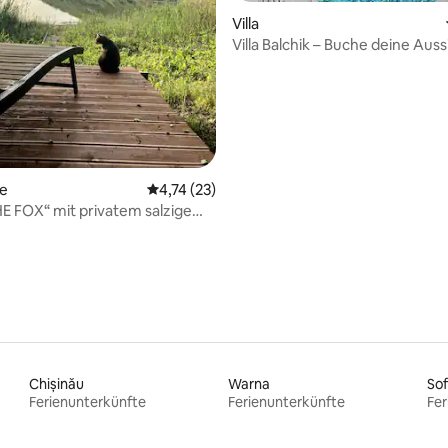
 Bewertung: 5 von 5, 9 Bewertungen
Villa
Villa Balchik – Buche deine Auss
te
Durchschnittliche Bewertung: 4,74 von 5, 
4,74 (23)
HE FOX“ mit privatem salzigem
ng
Chișinău
Warna
Sof
Ferienunterkünfte
Ferienunterkünfte
Fer