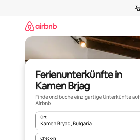
Zu
Inhalten
springen
Ferienunterkünfte in
Kamen Brjag
Finde und buche einzigartige Unterkünfte auf
Airbnb
Ort
Wenn Ergebnisse verfügbar sind, navigiere mit d
Check-in