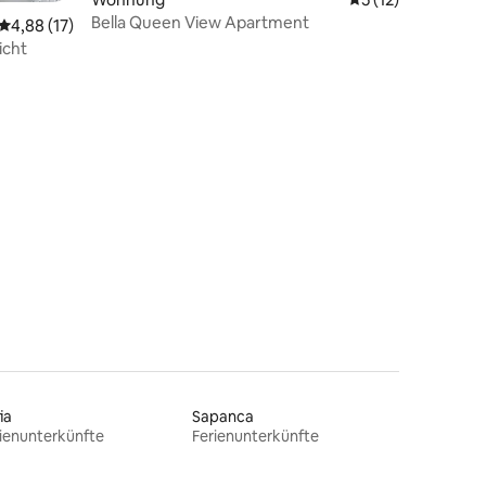
Bella Queen View Apartment
Durchschnittliche Bewertung: 4,88 von 5, 17 Bewertungen
4,88 (17)
icht
23 Bewertungen
ia
Sapanca
ienunterkünfte
Ferienunterkünfte