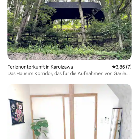
Ferienunterkunft in Karuizawa
Durchschnit
3,86 (7)
Das Haus im Korridor, das für die Aufnahmen von Garileo
und TV-Berichterstattung bekannt wurde, ist ein
berühmtes Gebäude in Karuizawa. Ein Gebäude, das als
Ganzes vermietet wird! Auch in vielen
Architekturzeitschriften veröffentlicht!