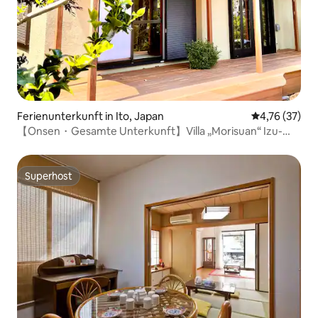
Ferienunterkunft in Ito, Japan
Durchschnitt
4,76 (37)
【Onsen・Gesamte Unterkunft】Villa „Morisuan“ Izu-
Kogen
Superhost
Superhost