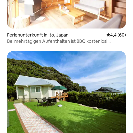
Ferienunterkunft in Ito, Japan
Durchschnitt
4,4 (60)
Bei mehrtägigen Aufenthalten ist BBQ kostenlos!
Haustiere sind kostenlos im „Kaiterrace Izu Kogen A“