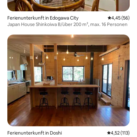
Ferienunterkunft in Edogawa City
Durchschnittl
4,45 (56)
Japan House Shinkoiwa B/über 200 m², max. 16 Personen
Ferienunterkunft in Doshi
Durchschnittl
4,52 (113)