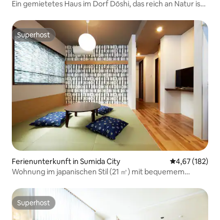
Ein gemietetes Haus im Dorf Dōshi, das reich an Natur ist,
„Mahora-Sanso“, mit kompletten Einrichtungen für einen
komfortablen Alltag!
Superhost
Superhost
Ferienunterkunft in Sumida City
Durchschnittl
4,67 (182)
Wohnung im japanischen Stil (21 ㎡) mit bequemem
Zugang
Superhost
Superhost