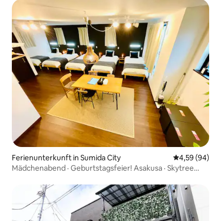
Ferienunterkunft in Sumida City
Durchschnittl
4,59 (94)
Mädchenabend · Geburtstagsfeier! Asakusa · Skytree
[HotelClassy 2F]