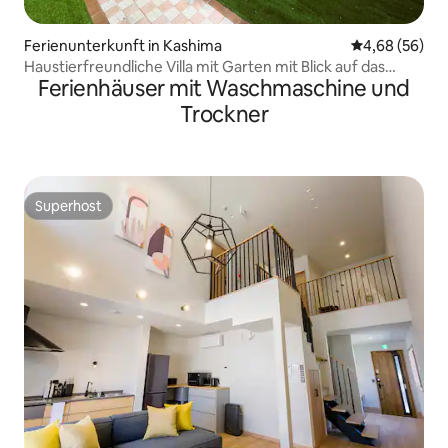
Ferienunterkunft in Kashima
Durchschnittl
4,68 (56)
Haustierfreundliche Villa mit Garten mit Blick auf das
Ferienhäuser mit Waschmaschine und
Meer, Grill erlaubt, maximal 5 Personen, Parkplatz
verfügbar [10 % Rabatt für 2 Nächte]
Trockner
Superhost
Superhost