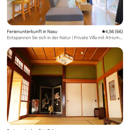
Ferienunterkunft in Nasu
Durchschnittl
4,56 (66)
Entspannen Sie sich in der Natur | Private Villa mit Atrium,
Holzterrasse und geheimem Loft | CLIMB NASU