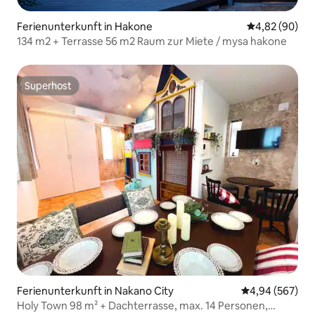
Ferienunterkunft in Hakone
Durchschnittl
4,82 (90)
134 m2 + Terrasse 56 m2 Raum zur Miete / mysa hakone
Superhost
Superhost
Ferienunterkunft in Nakano City
Durchschnittli
4,94 (567)
Holy Town 98 m² + Dachterrasse, max. 14 Personen,