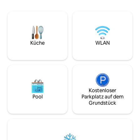
mit Trocknerfunktion. Einfache
Gepäck genießen. Diese Einrichtun
Küchenausstattung und einfache
„teihaku Chichibu 
Kochutensilien. (Wir bieten kein Öl oder
Einrichtung, in de
Gewürze an, also bring bitte deine
„Halb-Freibad“ und
eigenen mit, wenn du kochen
genießen kannst. < Das wirst du lieben >
möchtest.) Privat, Passwort, Self-Check-
Da du das gesamte
in und Self-Check-out.(Alle Gäste
du ohne zu zögern 
werden gebeten, ihre Informationen
Küche
WLAN
einer Gruppe über
und ihren Ausweis im Voraus zu
können Paare es nu
senden.) Alle Innen-, Außen-, Park-,
Grillherd usw., so
Dach- und Bereiche sind alle
Werkzeuge genieß
Nichtraucher (einschließlich E-
Holzterrasse ist re
Zigaretten).Wir haben auch keinen
Küche (IH, Herd, R
Raucherbereich. Bitte verzichte auf die
Wasserkocher), s
Buchung, wenn es Raucher gibt. Es gibt
kannst Es gibt au
eine➖ automatische Sensorleuchte, die
Kostenloser
und einen Projekto
aus Sicherheitsgründen nicht
Pool
Parkplatz auf dem
und Höhlen anzus
ausgeschaltet werden kann.
Grundstück
zu Straßenbahnhöf
➖Gepäckaufbewahrung ist nicht
Gehminuten zum F
verfügbar. Die ➖Nachbarschaft ist eine
Gehminuten zu Sig
Wohngegend, also mach bitte
gibt einen Superm
frühmorgens und nachts keinen
dem Auto entfernt
Lärm.Wenn die Polizei im Einsatz ist,
Kapazität beträgt 
kannst du auch vertrieben werden.Die