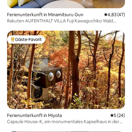
Ferienunterkunft in Minamitsuru Gun
Durchschnitt
4,83 (47)
Rakuten AUFENTHALT VILLA Fuji Kawaguchiko Wald
Haustiere erlaubt
Gäste-Favorit
Beliebter Gäste-Favorit.
Ferienunterkunft in Miyota
Durchschni
5 (24)
Capsule House-K, ein monumentales Kapselhaus in der
Natur, entworfen von Kisho Kurokawa