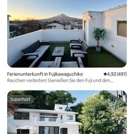
Ferienunterkunft in Fujikawaguchiko
Durchschnittl
4,92 (491)
Rauchen verboten! Genießen Sie den Fuji und den
Kawaguchisee auf dem Dach!
Superhost
Superhost