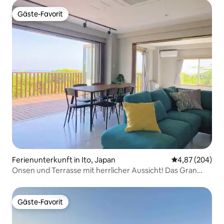
Gäste-Favorit
Gäste-Favorit
Ferienunterkunft in Ito, Japan
Durchschnittli
4,87 (204)
Onsen und Terrasse mit herrlicher Aussicht! Das Gran
Blue Jogasaki ist eine private Unterkunft in einem
Gebäude, das sich durch seine weißen und blauen Farben
auszeichnet und von der aus man einen Panoramablick
Gäste-Favorit
Gäste-Favorit
auf die Izu-Oshima-Insel hat.