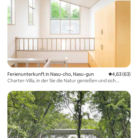
Ferienunterkunft in Nasu-cho, Nasu-gun
Durchschnittl
4,63 (63)
Charter-Villa, in der Sie die Natur genießen und sich
entspannen können | Gute Anbindung an
Sehenswürdigkeiten, Grillen auch bei Regen möglich | S
Villa Nasu 11th