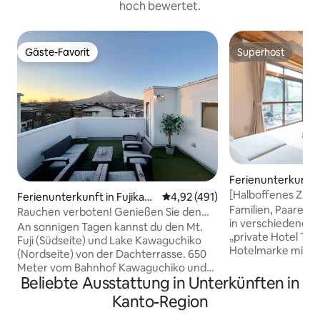
hoch bewertet.
Gäste-Favorit
Superhost
Gäste-Favorit
Superhost
Ferienunterkunft 
[Halboffenes Zimm
Ferienunterkunft in Fujikaw
Durchschnittliche Bewertung: 4
4,92 (491)
der Nähe des Bah
Familien, Paare, 
aguchiko
Rauchen verboten! Genießen Sie den
halboffenen Bad, 
in verschiedenen 
Fuji und den Kawaguchisee auf dem
An sonnigen Tagen kannst du den Mt.
genießen können 
„private Hotel Teih
Dach!
Fuji (Südseite) und Lake Kawaguchiko
möglich]
Hotelmarke mit Gr
(Nordseite) von der Dachterrasse. 650
hauptsächlich in 
Meter vom Bahnhof Kawaguchiko und
Chichibu. Währen
Beliebte Ausstattung in Unterkünften in
650 Meter vom Ufer des Kawaguchiko-
Gebäude mietest, 
Sees entfernt.Kostenlose Parkplätze für
Kanto-Region
Pyjamas und Anne
bis zu 2 Autos. Trommelwaschmaschine
Hotel, und du kan