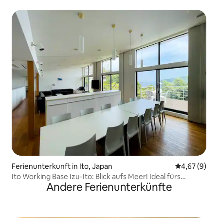
kostenlose Parkplätze, Übernachtung, Athleten, Koenji
Ferienunterkunft in Ito, Japan
Durchschnitt
4,67 (9)
Ito Working Base Izu-Ito: Blick aufs Meer! Ideal fürs
Andere Ferienunterkünfte
Arbeiten mit Meerblick