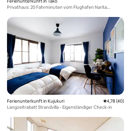
Ferienunterkunft in Tako
Privathaus: 20 Fahrminuten vom Flughafen Narita
entfernt.
Ferienunterkunft in Kujukuri
Durchschnitt
4,78 (40)
Langzeitrabatt Strandvilla - Eigenständiger Check-in