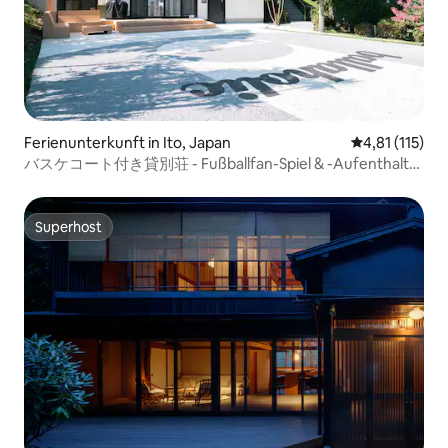
Ferienunterkunft in Ito, Japan
Durchschnittl
4,81 (115)
バスケコート付き貸別荘 - Fußballfan-Spiel & -Aufenthalt
伊豆高原
Superhost
Superhost