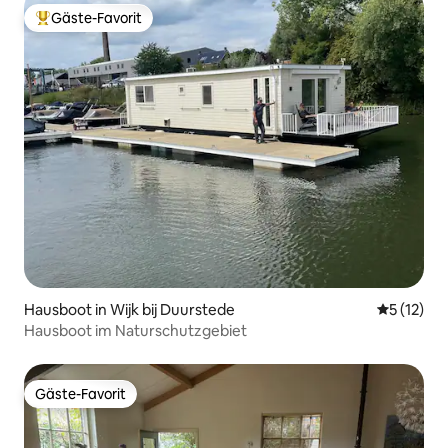
Gäste-Favorit
Beliebter Gäste-Favorit.
Hausboot in Wijk bij Duurstede
Durchschn
5 (12)
Hausboot im Naturschutzgebiet
Gäste-Favorit
Gäste-Favorit