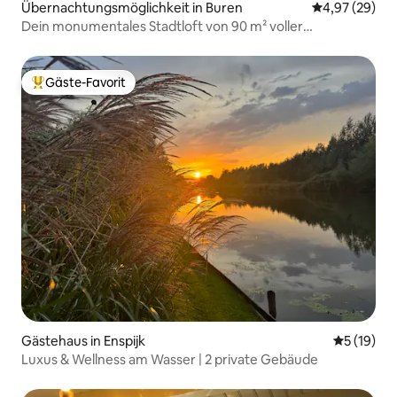
Übernachtungsmöglichkeit in Buren
Durchschnittl
4,97 (29)
Dein monumentales Stadtloft von 90 m² voller
Geschichten
Gäste-Favorit
Beliebter Gäste-Favorit.
Gästehaus in Enspijk
Durchschn
5 (19)
Luxus & Wellness am Wasser | 2 private Gebäude