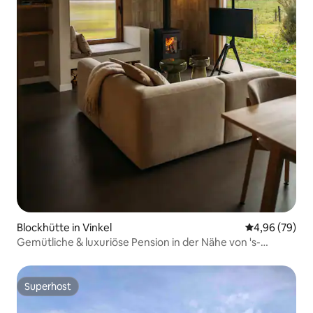
Blockhütte in Vinkel
Durchschnittl
4,96 (79)
Gemütliche & luxuriöse Pension in der Nähe von 's-
Hertogenbosch
Superhost
Superhost