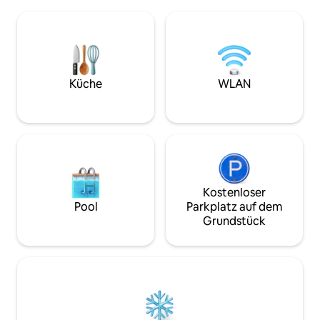
Eine luxuriöse Regendusche mit
eigene Pizza im St
Pflegeprodukten ✔ Eine voll
„Gästeunterkunft 
ausgestattete Küche ✔ Ein sonniger
87 m² groß und mi
Garten und eine Terrasse ✔ Ein
Luxus ausgestatte
Supermarkt in der Nachbarschaft und
und Essbereich mit
gemütliche Restaurants, die zu Fuß
ausgestattete Kü
erreichbar sind Erlebe die Ruhe der
3 gemütliche Schl
Küche
WLAN
ländlichen Umgebung mit dem Komfort
separates Badezi
dieses kompletten Ferienhauses.
Kostenloser
Pool
Parkplatz auf dem
Grundstück