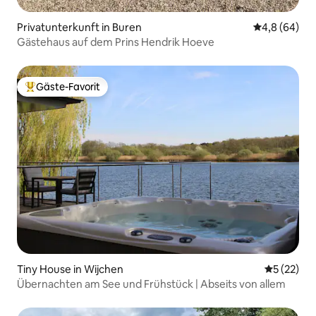
Privatunterkunft in Buren
Durchschnitt
4,8 (64)
Gästehaus auf dem Prins Hendrik Hoeve
Gäste-Favorit
Beliebter Gäste-Favorit.
Tiny House in Wijchen
Durchschn
5 (22)
Übernachten am See und Frühstück | Abseits von allem