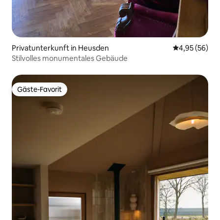
Privatunterkunft in Heusden
Durchschnittl
4,95 (56)
Stilvolles monumentales Gebäude
Gäste-Favorit
Gäste-Favorit