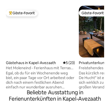
Gäste-Favorit
Gäste-Favorit
Beliebter Gäste-Favorit.
Gäste-Favorit
Gästehaus in Kapel-Avezaath
Durchschnittliche Bewertun
5 (23)
Privatunterkunft 
Het Moleneind - Ferienhaus mit Terrasse
Freistehendes Gä
& Garten
Wellnessbereich 
Egal, ob du für ein Wochenende weg
Das kürzlich renov
bist, ein paar Tage vor Ort arbeitest oder
De Hucht" ist ein
dich nach einem festlichen Abend
sich wirklich zu en
einfach nur wunderbar ausruhen
großen Veranda u
Beliebte Ausstattung in
möchtest – du bist hier genau richtig.
Blick auf den Gar
Unser Ferienhaus ist nagelneu,
gibt es auch einen
Ferienunterkünften in Kapel-Avezaath
sorgfältig eingerichtet und mit allem
Wellnessbereich. D
Luxus ausgestattet. Das genießt du: ✔
Privatsphäre. Sie 