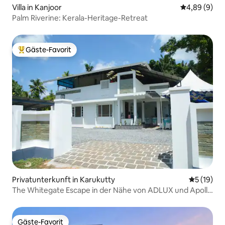
Villa in Kanjoor
Durchschnitt
4,89 (9)
Palm Riverine: Kerala-Heritage-Retreat
Gäste-Favorit
Beliebter Gäste-Favorit.
Privatunterkunft in Karukutty
Durchschn
5 (19)
The Whitegate Escape in der Nähe von ADLUX und Apollo
Karukutty
Gäste-Favorit