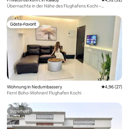
Übernachte in der Nähe des Flughafens Kochi –
Mulavarickal Homes
Gäste-Favorit
Gäste-Favorit
Wohnung in Nedumbassery
Durchschnittl
4,96 (27)
Fern! Boho-Wohnen! Flughafen Kochi
Superhost
Superhost