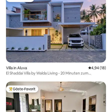
Gäste-Favorit
Villa in Aluva
Durchschnitt
4,94 (18)
El Shaddai Villa by Walda Living - 20 Minuten zum
Flughafen
Gäste-Favorit
Beliebter Gäste-Favorit.