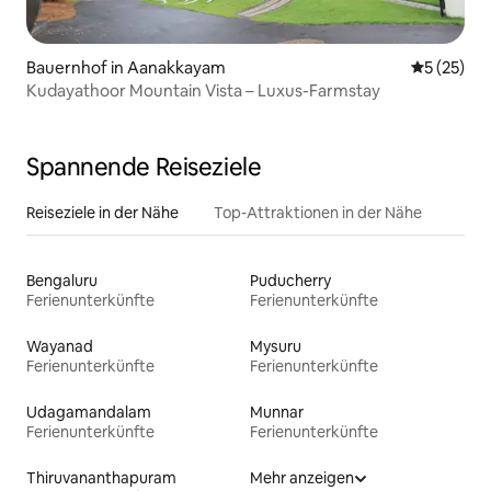
Bauernhof in Aanakkayam
Durchschn
5 (25)
Kudayathoor Mountain Vista – Luxus-Farmstay
Spannende Reiseziele
Reiseziele in der Nähe
Top-Attraktionen in der Nähe
Bengaluru
Puducherry
Ferienunterkünfte
Ferienunterkünfte
Wayanad
Mysuru
Ferienunterkünfte
Ferienunterkünfte
Udagamandalam
Munnar
Ferienunterkünfte
Ferienunterkünfte
Thiruvananthapuram
Mehr anzeigen