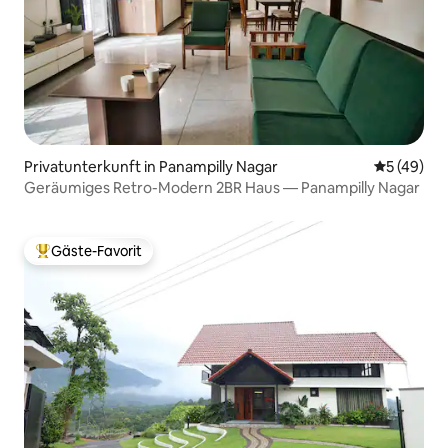
Privatunterkunft in Panampilly Nagar
Durchschni
5 (49)
Geräumiges Retro-Modern 2BR Haus — Panampilly Nagar
Gäste-Favorit
Beliebter Gäste-Favorit.