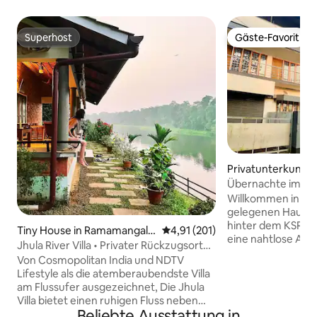
Superhost
Gäste-Favorit
Superhost
Gäste-Favorit
Privatunterkunft 
voor
Übernachte im He
Perumbavoor
Willkommen in un
gelegenen Haus in
hinter dem KSRTC
Tiny House in Ramamangala
Durchschnittliche Bewertung: 4
4,91 (201)
eine nahtlose Anb
m
Jhula River Villa • Privater Rückzugsort
öffentlichen Verk
am Fluss
Von Cosmopolitan India und NDTV
Taxis. Nur 30 Min
Lifestyle als die atemberaubendste Villa
internationalen F
am Flussufer ausgezeichnet, Die Jhula
dem Bahnhof Aluva
Villa bietet einen ruhigen Fluss neben
unsere Unterkunf
Beliebte Ausstattung in
dem Balkon, einen leuchtenden