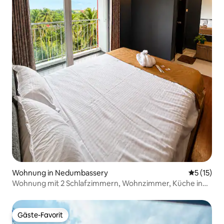
Wohnung in Nedumbassery
Durchschn
5 (15)
Wohnung mit 2 Schlafzimmern, Wohnzimmer, Küche in
der Nähe des Flughafens Kochi | Familienaufenthalt
Gäste-Favorit
Gäste-Favorit