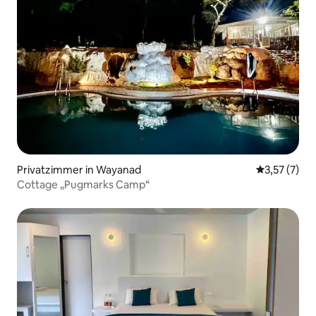
Privatzimmer in Wayanad
Durchschnit
3,57 (7)
Cottage „Pugmarks Camp“