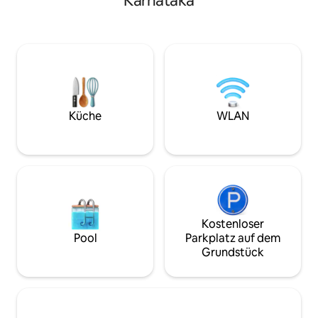
Karnataka
frischer Luft, dem beruhigenden
Orte erkunden mö
Vogelgezwitscher und einem köstlichen
Kompromisse bei
Frühstück nach Art des Hauses, um den
einzugehen. Es gi
Tag richtig zu beginnen. Entspanne dich
mit Wasserkocher, 
bei Sonnenuntergang an einem
einer Küchenspüle. Wenn du in diesem
gemütlichen Lagerfeuer unter dem
idyllischen Dorf ü
Sternenhimmel, genieße die Ruhe der
unterstützt du die
ländlichen Umgebung und lass dich vom
indigenen Stämme
langsamen Tempo der Natur
Küche
WLAN
Unternehmen, ind
verzaubern. Da es auf dem Grundstück
fairen Lebensunter
nur 5 Zimmer gibt, können die Gäste
einen ruhigen Aufenthalt inmitten der
Natur genießen.
Kostenloser
Pool
Parkplatz auf dem
Grundstück