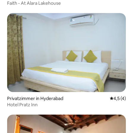
Faith - At Alara Lakehouse
Privatzimmer in Hyderabad
Durchschni
4,5 (4)
Hotel Pratz Inn