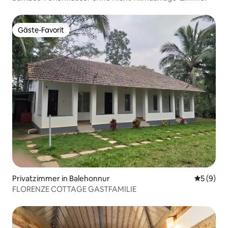
Gäste-Favorit
Gäste-Favorit
Privatzimmer in Balehonnur
Durchschn
5 (9)
FLORENZE COTTAGE GASTFAMILIE