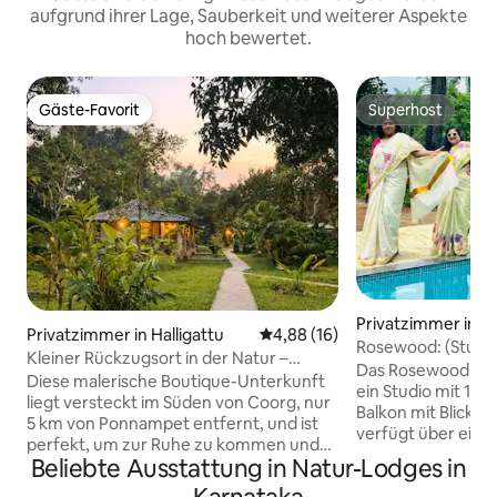
aufgrund ihrer Lage, Sauberkeit und weiterer Aspekte
hoch bewertet.
Gäste-Favorit
Superhost
Gäste-Favorit
Superhost
Privatzimmer in Ko
Privatzimmer in Halligattu
Durchschnittliche Bewertung: 
4,88 (16)
Rosewood: (Studio
Kleiner Rückzugsort in der Natur –
Wayanad
Das Rosewood by E
Lagerfeuer & Frühstück
Diese malerische Boutique-Unterkunft
ein Studio mit 1 
liegt versteckt im Süden von Coorg, nur
Balkon mit Blick au
5 km von Ponnampet entfernt, und ist
verfügt über eine 
perfekt, um zur Ruhe zu kommen und
das Reisfeld. Die U
Beliebte Ausstattung in Natur-Lodges in
wieder in Einklang mit der Natur zu
verantwortungsb
kommen. Die Morgen hier beginnen mit
konzipiert, die län