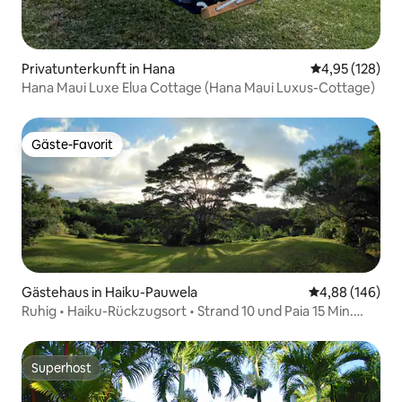
Privatunterkunft in Hana
Durchschnittl
4,95 (128)
Hana Maui Luxe Elua Cottage (Hana Maui Luxus-Cottage)
Gäste-Favorit
Gäste-Favorit
Gästehaus in Haiku-Pauwela
Durchschnittli
4,88 (146)
Ruhig • Haiku-Rückzugsort • Strand 10 und Paia 15 Min.
entfernt
Superhost
Superhost