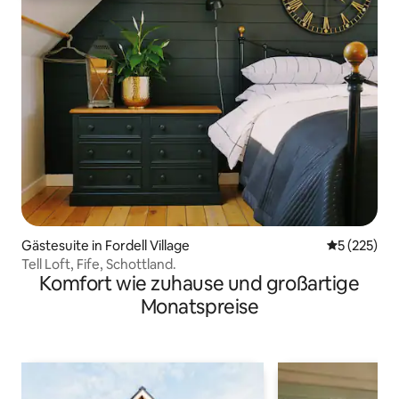
Gästesuite in Fordell Village
Durchschnit
5 (225)
Tell Loft, Fife, Schottland.
Komfort wie zuhause und großartige
Monatspreise