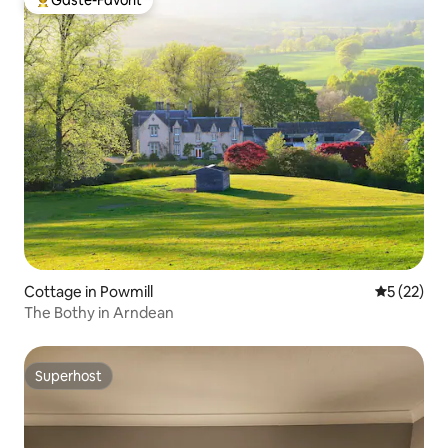
Gäste-Favorit
Beliebter Gäste-Favorit.
Cottage in Powmill
Durchschn
5 (22)
The Bothy in Arndean
Superhost
Superhost