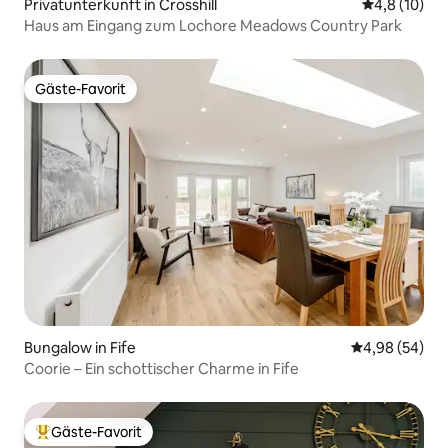
Privatunterkunft in Crosshill
Durchschnit
4,8 (10)
Haus am Eingang zum Lochore Meadows Country Park
Gäste-Favorit
Gäste-Favorit
Bungalow in Fife
Durchschnittl
4,98 (54)
Coorie – Ein schottischer Charme in Fife
Gäste-Favorit
Beliebter Gäste-Favorit.