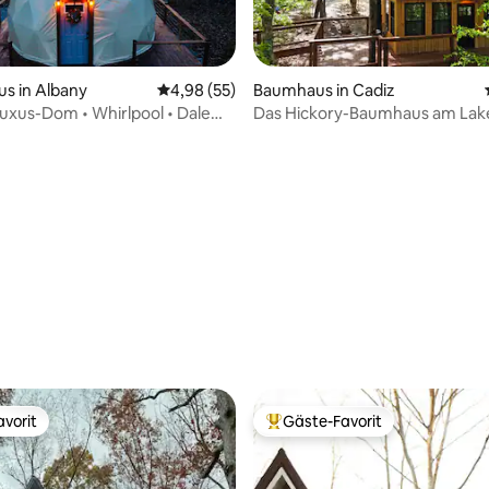
s in Albany
Durchschnittliche Bewertung: 4,98 von 5, 
4,98 (55)
Baumhaus in Cadiz
Luxus-Dom • Whirlpool • Dale
Das Hickory-Baumhaus am Lake
ke
Bewertung: 5 von 5, 72 Bewertungen
vorit
Gäste-Favorit
vorit
Beliebter Gäste-Favorit.