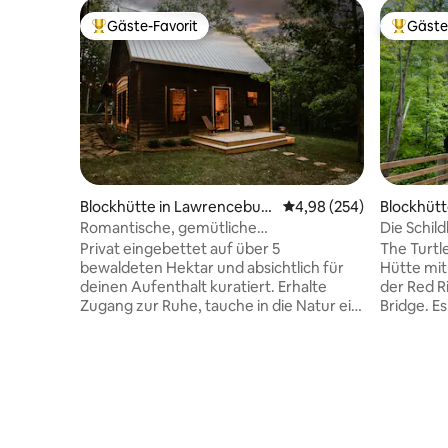
Gäste-Favorit
Gäste
Beliebter Gäste-Favorit.
Beliebte
Blockhütte in Lawrencebur
Durchschnittliche Bewe
4,98 (254)
Blockhütt
g
Romantische, gemütliche
Die Schild
Hüttenunterkunft mit Feuerstelle und
Whirlpool
Privat eingebettet auf über 5
The Turtl
Whirlpool
bewaldeten Hektar und absichtlich für
Hütte mit
deinen Aufenthalt kuratiert. Erhalte
der Red R
Zugang zur Ruhe, tauche in die Natur ein,
Bridge. Es
unterstütze deine Verjüngung und
von Künst
erschließe deinen kreativen Fluss. Zu den
dekoriert
Annehmlichkeiten gehören ein
Fernseher
Wanderweg vor Ort, ein
und gemüt
Künstlerarbeitsraum, ein Holzofen, eine
ruhige, h
überdachte Veranda, Hängematten, ein
abgelegen
Essbereich im Freien, eine Feuerstelle,
in der Nä