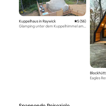
Kuppelhaus in Raywick
Durchschnittliche 
5 (56)
Glamping unter dem Kuppelhimmel am
Ridge-Bourbon-Trail
Blockhütt
Eagles Re
Spannende Reiseziele