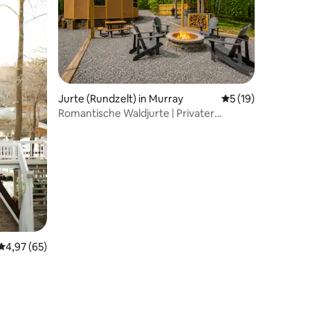
Jurte (Rundzelt) in Murray
Durchschnittliche
5 (19)
Romantische Waldjurte | Privater
Whirlpool + Kingsize-Bett
50 Bewertungen
Durchschnittliche Bewertung: 4,97 von 5, 65 Bewertungen
4,97 (65)