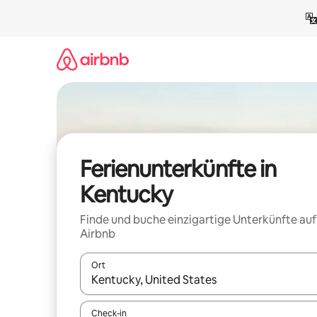
Zu
Inhalten
springen
Ferienunterkünfte in
Kentucky
Finde und buche einzigartige Unterkünfte auf
Airbnb
Ort
Wenn Ergebnisse verfügbar sind, navigiere mit d
Check-in