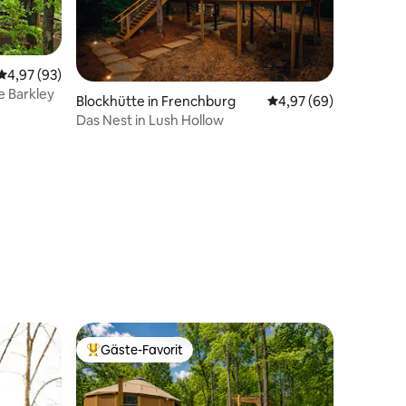
55 Bewertungen
Durchschnittliche Bewertung: 4,97 von 5, 93 Bewertungen
4,97 (93)
 Barkley
Blockhütte in Frenchburg
Durchschnittliche Be
4,97 (69)
Das Nest in Lush Hollow
Gäste-Favorit
Beliebter Gäste-Favorit.