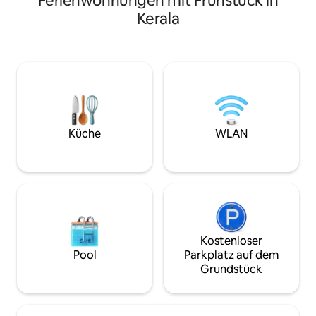
Ferienwohnungen mit Frühstück in
Uhr für den Gastg
Pflegeprodukte (nur Bad) - Voll
Kerala
Verfügung und ze
ausgestattete Küche mit
Gastfreundschaft.
Grundausstattung, Grill (gegen Gebühr)
sowohl drinnen al
>Kostenloses Kerala-Frühstück
Unterkunft ist mit 
> Hausmeister in Rufbereitschaft
Schließfach, WLAN
> Wechselrichter
und einem großen
(Beleuchtung/Ventilatoren)
ausgestattet. Die
> Kostenloser Parkplatz außerhalb des
schön ausgedehnt
Grundstücks (1 kleines Auto/Kompakt-
deinen Morgentee
SUV) > Online-Lieferservice für
Küche
WLAN
Abendpartys. Eine
Essen/Lebensmittel,
unbedingt besuch
Handwerkerservice > Staus mit
Taxis/Autos (Tuk-Tuks) * Kein
Fernseher/keine Waschmaschine
* 100 m zu Fuß (kein Autozugang)
Kostenloser
Pool
Parkplatz auf dem
Grundstück