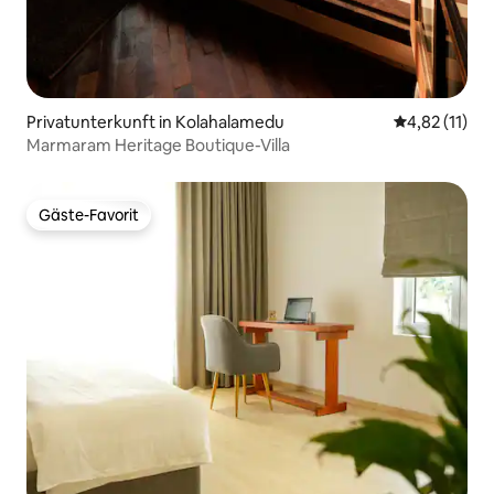
Privatunterkunft in Kolahalamedu
Durchschnitt
4,82 (11)
Marmaram Heritage Boutique-Villa
Gäste-Favorit
Gäste-Favorit