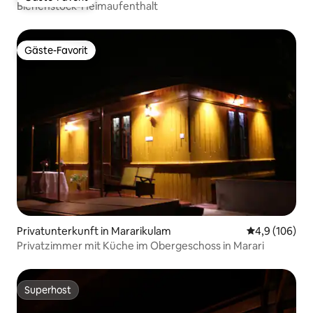
Gäste-Favorit
Bienenstock-Heimaufenthalt
Gäste-Favorit
Gäste-Favorit
Privatunterkunft in Mararikulam
Durchschnitt
4,9 (106)
Privatzimmer mit Küche im Obergeschoss in Marari
Superhost
Superhost