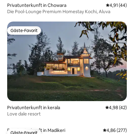
Privatunterkunft in Chowara
Durchschnitt
4,91 (44)
Die Pool-Lounge Premium Homestay Kochi, Aluva
Gäste-Favorit
Gäste-Favorit
Privatunterkunft in kerala
Durchschnittl
4,98 (42)
Love dale resort
Privatunterkunft in Madikeri
Durchschnittli
4,86 (277)
Gäste-Favorit