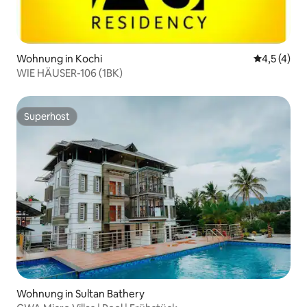
Wohnung in Kochi
Durchschni
4,5 (4)
WIE HÄUSER-106 (1BK)
Superhost
Superhost
Wohnung in Sultan Bathery