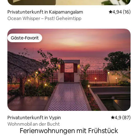
Privatunterkunft in Kaipamangalam
Durchschnitt
4,94 (16)
Ocean Whisper – Psst! Geheimtipp
Gäste-Favorit
Gäste-Favorit
Privatunterkunft in Vypin
Durchschnitt
4,9 (87)
Wohnmobil an der Bucht
Ferienwohnungen mit Frühstück