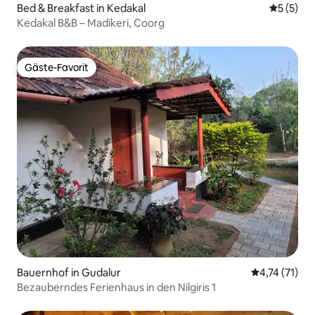
Bed & Breakfast in Kedakal
Durchsch
5 (5)
Kedakal B&B – Madikeri, Coorg
Gäste-Favorit
Gäste-Favorit
Bauernhof in Gudalur
Durchschnitt
4,74 (71)
Bezauberndes Ferienhaus in den Nilgiris 1