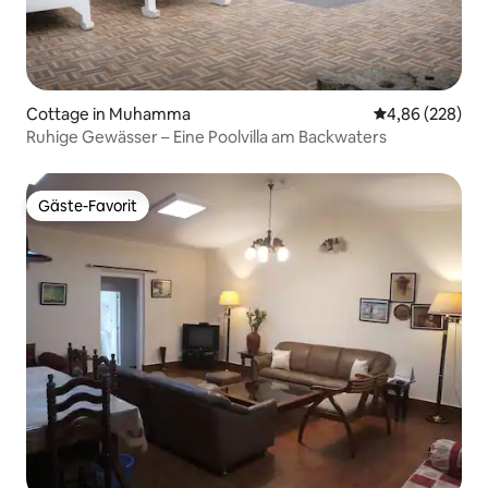
Cottage in Muhamma
Durchschnittli
4,86 (228)
Ruhige Gewässer – Eine Poolvilla am Backwaters
Gäste-Favorit
Gäste-Favorit