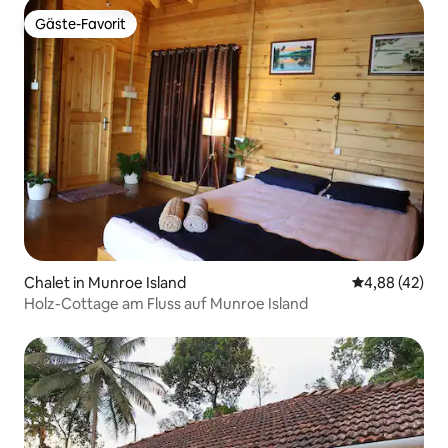
Gäste-Favorit
Gäste-Favorit
Chalet in Munroe Island
Durchschnittl
4,88 (42)
Holz-Cottage am Fluss auf Munroe Island