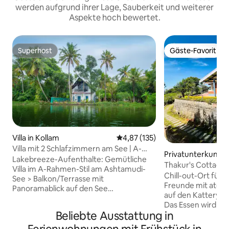
werden aufgrund ihrer Lage, Sauberkeit und weiterer
Aspekte hoch bewertet.
Superhost
Gäste-Favorit
Superhost
Gäste-Favorit
Villa in Kollam
Durchschnittliche Bewertung: 4
4,87 (135)
Villa mit 2 Schlafzimmern am See | A-
Privatunterkunft i
Rahmen-Terrasse | Grill | Hängematte
Lakebreeze-Aufenthalte: Gemütliche
ti
Thakur's Cottage: 
Villa im A-Rahmen-Stil am Ashtamudi-
Wasserfall
Chill-out-Ort für e
See > Balkon/Terrasse mit
Freunde mit atem
Panoramablick auf den See
auf den Kattery-Wa
> Hängematte am See > Arbeitsplatz +
Das Essen wird n
WLAN mit 100 Mbit/s > Tee- und
Beliebte Ausstattung in
Nachfrage zuberei
Kaffeesets > Klimaanlage, Betten mit
Hausmeisterfamili
hochwertiger Bettwäsche und