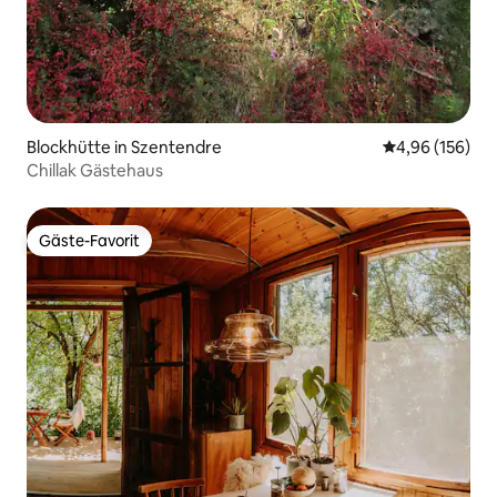
Blockhütte in Szentendre
Durchschnittli
4,96 (156)
Chillak Gästehaus
Gäste-Favorit
Gäste-Favorit