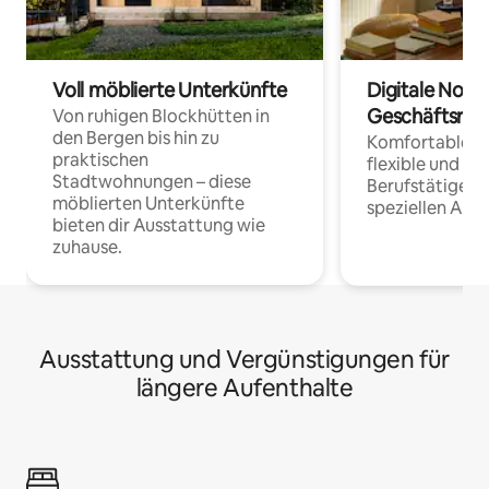
Voll möblierte Unterkünfte
Digitale Noma
Geschäftsrei
Von ruhigen Blockhütten in
den Bergen bis hin zu
Komfortable Un
praktischen
flexible und o
Stadtwohnungen – diese
Berufstätige 
möblierten Unterkünfte
speziellen Arbe
bieten dir Ausstattung wie
zuhause.
Ausstattung und Vergünstigungen für
längere Aufenthalte