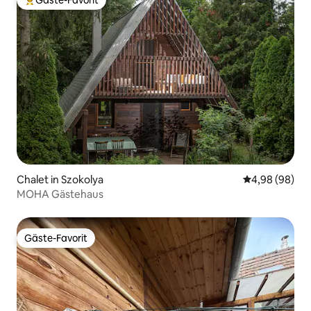
Gäste-Favorit
Beliebter Gäste-Favorit.
Chalet in Szokolya
Durchschnittl
4,98 (98)
MOHA Gästehaus
Gäste-Favorit
Gäste-Favorit