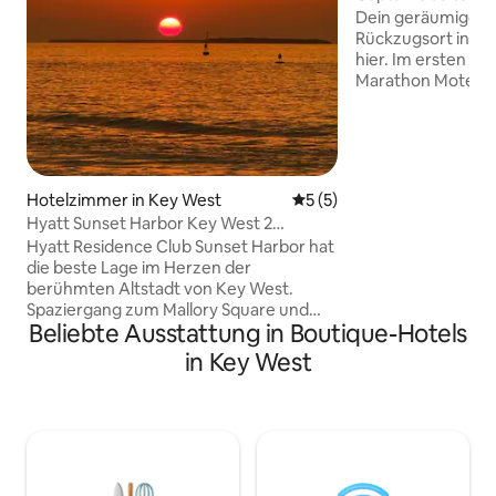
kompletter Küche,
Dein geräumiger, 
Rückzugsort in de
hier. Im ersten S
Marathon Motels b
Captain’s Suite. G
einem Tag voller 
Sonnenbaden zurü
Rückzugsort biete
zu sechs Gäste. T
Hotelzimmer in Key West
Durchschnittliche Bewertu
5 (5)
Schlafzimmer mit
Hyatt Sunset Harbor Key West 2
Energie oder über
Schlafzimmer Mallory Sq
Hyatt Residence Club Sunset Harbor hat
separate Etagenz
die beste Lage im Herzen der
Suite findest du e
berühmten Altstadt von Key West.
sonnendurchflute
Spaziergang zum Mallory Square und
Wohnbereich und e
Beliebte Ausstattung in Boutique-Hotels
allen Bars/Restaurants rund um die
ausgestattete Küc
Duval Street. Private 2-Schlafzimmer-
eignet, um den fr
in Key West
Einheit für 6 Erwachsene mit Kingsize-
zuzubereiten.
Bett, Queensize-Bett, ausziehbarem
Queensize-Schlafsofa, TV, WLAN, voll
ausgestatteter Küche für 6. Ein
komplettes privates Badezimmer und 1
komplettes Badezimmer im Flur mit