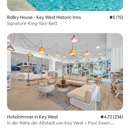
Ridley House - Key West Historic Inns
Durchschn
5 (15)
Signature-King-Size-Bett
Hotelzimmer in Key West
Durchschnittl
4,72 (234)
In der Nähe der Altstadt von Key West + Pool. Essen.
Shuttle.