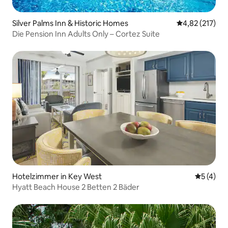
Silver Palms Inn & Historic Homes
Durchschnittl
4,82 (217)
Die Pension Inn Adults Only – Cortez Suite
Hotelzimmer in Key West
Durchsch
5 (4)
Hyatt Beach House 2 Betten 2 Bäder