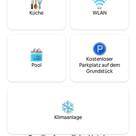
Dusche/Badewanne. Das Resort verfügt
über einen Gemeinschaftspool,
Whirlpool, Grill, Waschmaschinen für
Küche
WLAN
den Gast. Einfacher Spaziergang oder
die öffentlichen Verkehrsmittel zu den
Sehenswürdigkeiten von Key West!
Kostenloser
Pool
Parkplatz auf dem
Grundstück
Klimaanlage