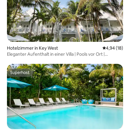
Hotelzimmer in Key West
Durchschnitt
4,94 (18)
Eleganter Aufenthalt in einer Villa | Pools vor Ort |
Parkplatz
Superhost
Superhost