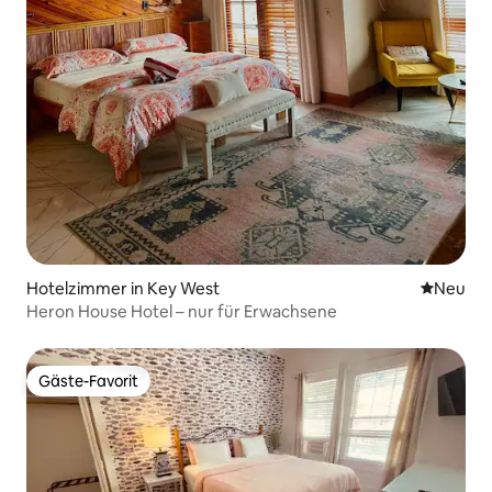
Hotelzimmer in Key West
Neue Unt
Neu
Heron House Hotel – nur für Erwachsene
Gäste-Favorit
Gäste-Favorit