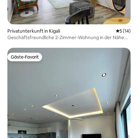
Privatunterkunft in Kigali
Durchschn
5 (14)
Geschäftsfreundliche 2-Zimmer-Wohnung in der Nähe
des Kongresszentrums
Gäste-Favorit
Gäste-Favorit