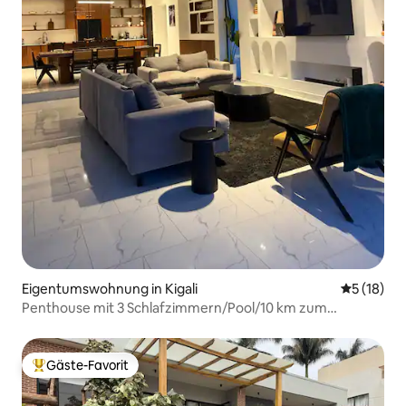
Eigentumswohnung in Kigali
Durchschn
5 (18)
Penthouse mit 3 Schlafzimmern/Pool/10 km zum
Kongresszentrum.
Gäste-Favorit
Beliebter Gäste-Favorit.