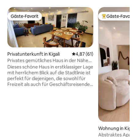
Gäste-Favorit
Gäste-Favorit
Gäste-Favorit
Beliebter Gäste-F
Privatunterkunft in Kigali
Durchschnittliche Bewertung: 
4,87 (61)
Privates gemütliches Haus in der Nähe
des Stadtzentrums mit Aussicht
Dieses schöne Haus in erstklassiger Lage
mit herrlichem Blick auf die Stadtlinie ist
perfekt für diejenigen, die sowohl für
Freizeit als auch für Geschäftsreisende
kommen. Das Haus verfügt über drei
geräumige, eingerichtete Zimmer mit
eigenem Bad, das mit einem
afrikanischen Touch ausgestattet ist, um
Komfort und Entspannung zu bieten. Sie
ist perfekt für Familien oder kleine
Gruppen oder Alleinreisende geeignet.
Wohnung in Kigali
Ideal gelegen in Kacyiru in der Nähe der
Abstraktes Apartm
US-Botschaft, sichere und sichere