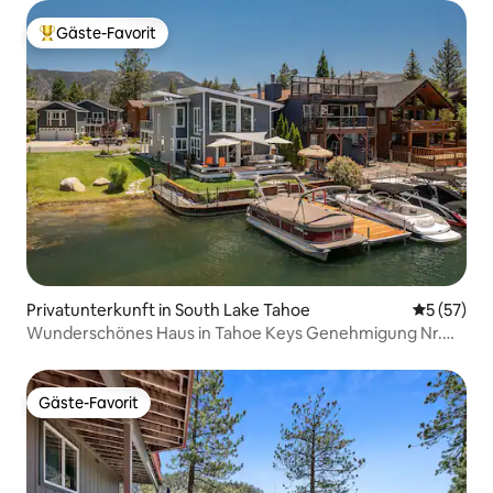
Gäste-Favorit
Beliebter Gäste-Favorit.
Privatunterkunft in South Lake Tahoe
Durchschn
5 (57)
Wunderschönes Haus in Tahoe Keys Genehmigung Nr.
334100
Gäste-Favorit
Gäste-Favorit