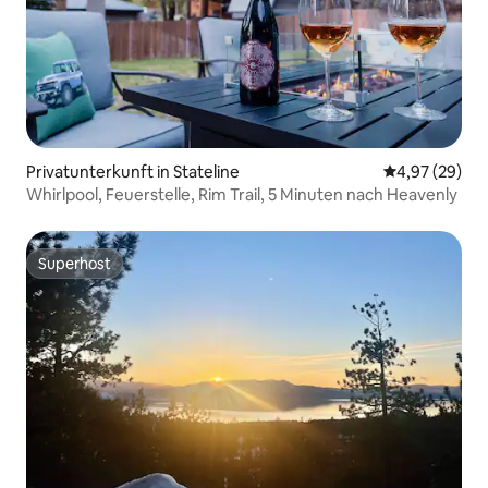
Privatunterkunft in Stateline
Durchschnittl
4,97 (29)
Whirlpool, Feuerstelle, Rim Trail, 5 Minuten nach Heavenly
Superhost
Superhost