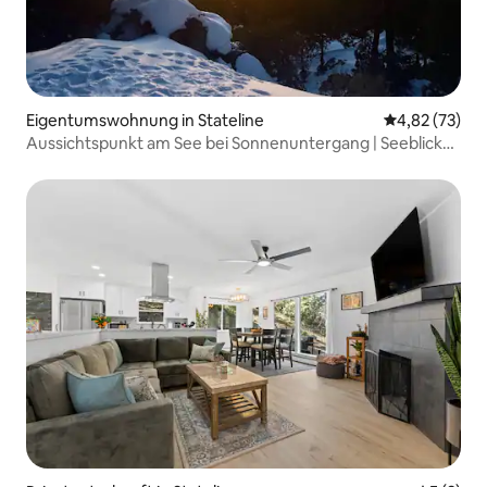
Eigentumswohnung in Stateline
Durchschnitt
4,82 (73)
Aussichtspunkt am See bei Sonnenuntergang | Seeblick
und Wandern