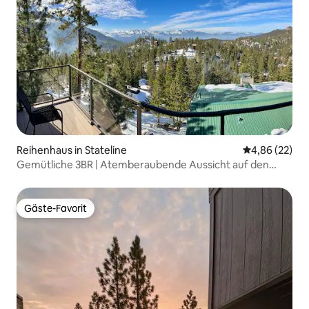
Reihenhaus in Stateline
Durchschnittl
4,86 (22)
Gemütliche 3BR | Atemberaubende Aussicht auf den
Lake Tahoe
Gäste-Favorit
Gäste-Favorit