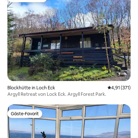
Beliebter Gäste-Favorit.
Blockhütte in Loch Eck
Durchschnittl
4,91 (371)
Argyll Retreat von Lock Eck. Argyll Forest Park.
Gäste-Favorit
Gäste-Favorit