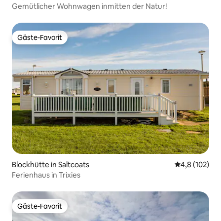
Gemütlicher Wohnwagen inmitten der Natur!
Gäste-Favorit
Gäste-Favorit
Blockhütte in Saltcoats
Durchschnitt
4,8 (102)
Ferienhaus in Trixies
Gäste-Favorit
Gäste-Favorit