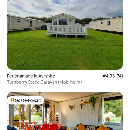
Ferienanlage in Ayrshire
Durchschnitt
4,93 (74)
Turnberry Static Caravan (Mobilheim)
Gäste-Favorit
Beliebter Gäste-Favorit.