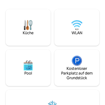
Ausgangspunkt, um die Westküste
entspannen und n
Schottlands zu erkunden. Das Cottage
tanken, sei es, da
liegt 10 Gehminuten vom Ufer und dem
mit Blick auf Jura,
Standing Stone von Beacharr entfernt
entspannst oder 
und bietet direkten Zugang zu
einem langen Tag
Küstenwegen und der umliegenden
Halbinsel am Feuer 
Landschaft. Sie bietet Platz für vier
Ferienhaus befinde
Personen und ist ideal für Paare,
Küche
WLAN
Lage etwa 3 Meile
Wanderer, Radfahrer und Homeoffice-
Meilen von Tayinlo
Arbeitende, die einen entspannten
Küstenurlaub suchen.
Kostenloser
Pool
Parkplatz auf dem
Grundstück