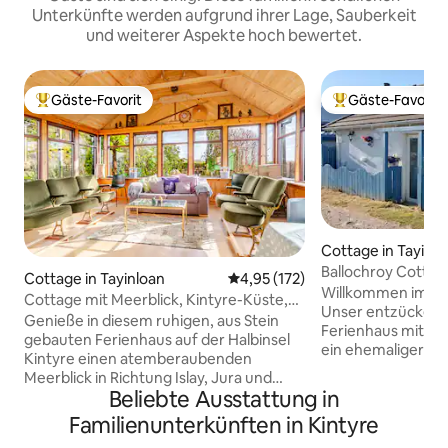
Unterkünfte werden aufgrund ihrer Lage, Sauberkeit
und weiterer Aspekte hoch bewertet.
Gäste-Favorit
Gäste-Favorit
Beliebter Gäste-Favorit.
Beliebter Gäste-F
Cottage in Tayinl
Ballochroy Cottag
Cottage in Tayinloan
Durchschnittliche Bewertung: 4
4,95 (172)
Willkommen im Ba
Cottage mit Meerblick, Kintyre-Küste,
Unser entzückend
Schottland
Genieße in diesem ruhigen, aus Stein
Ferienhaus mit ei
gebauten Ferienhaus auf der Halbinsel
ein ehemaliger Sta
Kintyre einen atemberaubenden
schönen Kintyre. 
Meerblick in Richtung Islay, Jura und
Landschaft, ruhig
Beliebte Ausstattung in
Gigha. Nur 5 Minuten von der Gigha-
erstaunliche Tierw
Fähre und 20 Minuten von den Islay-
Familienunterkünften in Kintyre
Schwimmen sind al
Fähren entfernt ist sie ein perfekter
Der perfekte Ort,