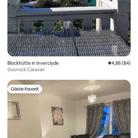
Blockhütte in Inverclyde
Durchschnittl
4,86 (84)
Gourock Caravan
Gäste-Favorit
Gäste-Favorit