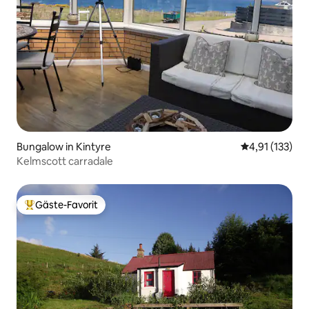
Bungalow in Kintyre
Durchschnittl
4,91 (133)
Kelmscott carradale
Gäste-Favorit
Beliebter Gäste-Favorit.