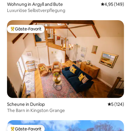
Wohnung in Argyll and Bute
Durchschnittli
4,95 (149)
Luxuriöse Selbstverpflegung
Gäste-Favorit
Beliebter Gäste-Favorit.
Scheune in Dunlop
Durchschni
5 (124)
The Barn in Kingston Grange
Gäste-Favorit