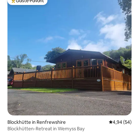
Gäste-Favorit
Beliebter Gäste-Favorit.
Blockhütte in Renfrewshire
Durchschnittl
4,94 (54)
Blockhütten-Retreat in Wemyss Bay