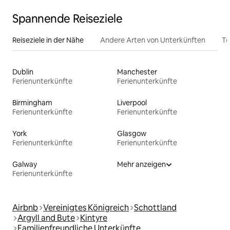
Spannende Reiseziele
Reiseziele in der Nähe
Andere Arten von Unterkünften
To
Dublin
Manchester
Ferienunterkünfte
Ferienunterkünfte
Birmingham
Liverpool
Ferienunterkünfte
Ferienunterkünfte
York
Glasgow
Ferienunterkünfte
Ferienunterkünfte
Galway
Mehr anzeigen
Ferienunterkünfte
Airbnb
Vereinigtes Königreich
Schottland
Argyll and Bute
Kintyre
Familienfreundliche Unterkünfte