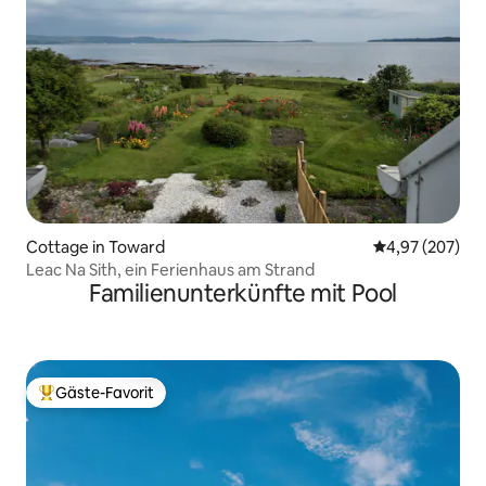
Cottage in Toward
Durchschnittli
4,97 (207)
Leac Na Sith, ein Ferienhaus am Strand
Familienunterkünfte mit Pool
Gäste-Favorit
Beliebter Gäste-Favorit.