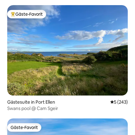
überdachtem Whirlpool
Gäste-Favorit
Beliebter Gäste-Favorit.
Gästesuite in Port Ellen
Durchschnit
5 (243)
Swans pool @ Cam Sgeir
Gäste-Favorit
Gäste-Favorit