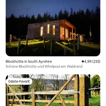
Blockhütte in South Ayrshire
Durchschnittli
4,99 (233)
Schöne Blockhütte und Whirlpool am Waldrand
Gäste-Favorit
Gäste-Favorit