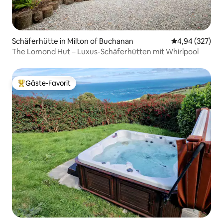
Schäferhütte in Milton of Buchanan
Durchschnittli
4,94 (327)
The Lomond Hut – Luxus-Schäferhütten mit Whirlpool
Gäste-Favorit
Beliebter Gäste-Favorit.