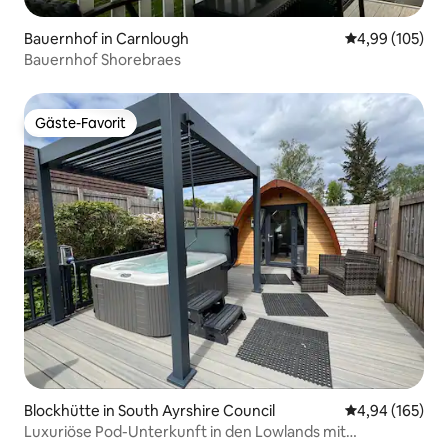
Bauernhof in Carnlough
Durchschnittli
4,99 (105)
Bauernhof Shorebraes
Gäste-Favorit
Gäste-Favorit
Blockhütte in South Ayrshire Council
Durchschnittli
4,94 (165)
Luxuriöse Pod-Unterkunft in den Lowlands mit