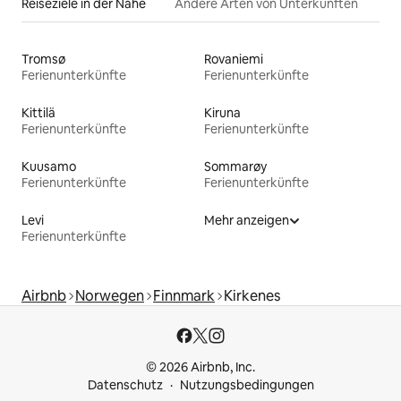
Reiseziele in der Nähe
Andere Arten von Unterkünften
Tromsø
Rovaniemi
Ferienunterkünfte
Ferienunterkünfte
Kittilä
Kiruna
Ferienunterkünfte
Ferienunterkünfte
Kuusamo
Sommarøy
Ferienunterkünfte
Ferienunterkünfte
Levi
Mehr anzeigen
Ferienunterkünfte
Airbnb
Norwegen
Finnmark
Kirkenes
© 2026 Airbnb, Inc.
Datenschutz
Nutzungsbedingungen