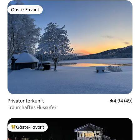
Gäste-Favorit
Gäste-Favorit
Privatunterkunft
Durchschnittl
4,94 (49)
Traumhaftes Flussufer
Gäste-Favorit
Beliebter Gäste-Favorit.