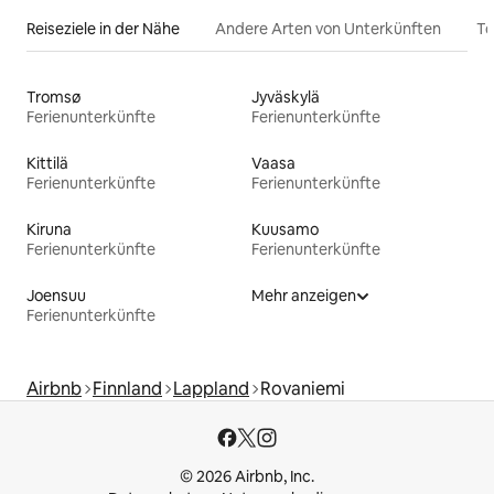
Reiseziele in der Nähe
Andere Arten von Unterkünften
To
Tromsø
Jyväskylä
Ferienunterkünfte
Ferienunterkünfte
Kittilä
Vaasa
Ferienunterkünfte
Ferienunterkünfte
Kiruna
Kuusamo
Ferienunterkünfte
Ferienunterkünfte
Joensuu
Mehr anzeigen
Ferienunterkünfte
Airbnb
Finnland
Lappland
Rovaniemi
© 2026 Airbnb, Inc.