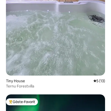
Tiny House
Durchschn
5 (13)
Ternu Forestvilla
Gäste-Favorit
Beliebter Gäste-Favorit.