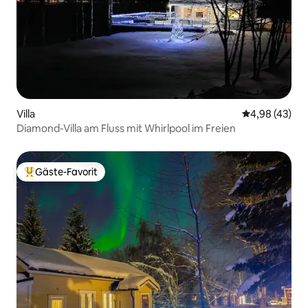
Villa
Durchschnittl
4,98 (43)
Diamond-Villa am Fluss mit Whirlpool im Freien
Gäste-Favorit
Beliebter Gäste-Favorit.