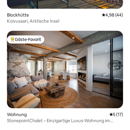
Blockhütte
Durchschnittl
4,98 (44)
Koivusaari, Arktische Insel
Gäste-Favorit
Beliebter Gäste-Favorit.
Wohnung
Durchschn
5 (17)
StonepointChalet – Einzigartige Luxus-Wohnung im
Zentrum