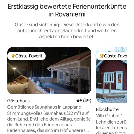
Erstklassig bewertete Ferienunterkünfte
in Rovaniemi
Gäste sind sich einig: Diese Unterkünfte werden
aufgrund ihrer Lage, Sauberkeit und weiteren
Aspekten hoch bewertet.
Gäste-Favorit
Gäste-Favorit
Beliebter Gäste-Favorit.
Beliebter Gäste-F
Gästehaus
Durchschnittliche Bewertun
5 (49)
Gemütliches Saunahaus in Lappland
Blockhütte
Stimmungsvolles Saunahaus (22 m²) auf
Villa Orohat 1
dem Land. Entfliehe dem Alltag, genieße
Lehn dich zurück 
die Ruhe und den Frieden eines
lokalen Lebensstil. Die Villa Orohat biete
Ferienhauses, das sich im Hof unseres
dir einen Ort zum