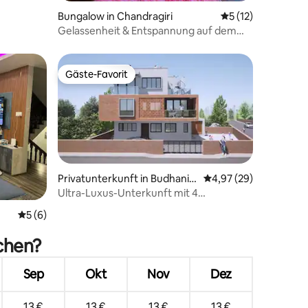
Bungalow in Chandragiri
Durchschnittliche
5 (12)
Gelassenheit & Entspannung auf dem
Chandragiri-Hügel
Gäste-Favorit
Gäste-Favorit
Privatunterkunft in Budhanilk
Durchschnittliche Be
4,97 (29)
antha
Ultra-Luxus-Unterkunft mit 4
 9 Bewertungen
Schlafzimmern, Whirlpool/Klimaanlage
Durchschnittliche Bewertung: 5 von 5, 6 Bewertungen
5 (6)
uchen?
Sep
Okt
Nov
Dez
13 €
13 €
13 €
13 €