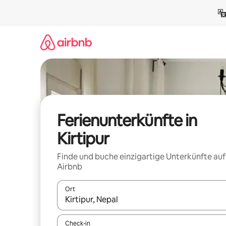
Zu
Inhalten
springen
Ferienunterkünfte in
Kirtipur
Finde und buche einzigartige Unterkünfte auf
Airbnb
Ort
Wenn Ergebnisse verfügbar sind, navigiere mit d
Check-in