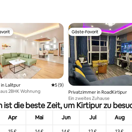
vorit
Gäste-Favorit
vorit
Gäste-Favorit
n Lalitpur
Durchschnittliche Bewertung: 5 von 5,
5 (9)
Haus 2BHK Wohnung
ertung: 4,68 von 5, 22 Bewertungen
Privatzimmer in RoadKirtipur
Ein zweites Zuhause
ist die beste Zeit, um Kirtipur zu bes
Apr
Mai
Jun
Jul
Aug
15 €
14 €
14 €
12 €
13 €