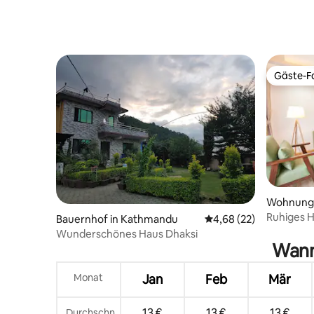
Gäste-Fa
Gäste-Fa
Wohnung i
Ruhiges 
Bauernhof in Kathmandu
Durchschnittliche Bew
4,68 (22)
Wunderschönes Haus Dhaksi
Wann 
Monat
Jan
Feb
Mär
13 €
13 €
13 €
Durchschn.