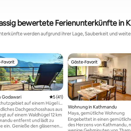
assig bewertete Ferienunterkünfte in K
 Unterkünfte werden aufgrund ihrer Lage, Sauberkeit und wei
-Favorit
Gäste-Favorit
r Gäste-Favorit.
Gäste-Favorit
n Godawari
Durchschnittliche Bewertung: 5 von 5, 
5 (41)
hutzgebiet auf einem Hügel in
Wohnung in Kathmandu
 von Kathmandu
edliches Dachgeschosshaus aus
Maya, gemütliche Wohnung
iegt auf einem Waldhügel 12 km
rtung: 4,96 von 5, 100 Bewertungen
Eingebettet in einen gemütliche
andu entfernt und lädt zu
des Herzens von Kathmandu, 
he ein. Genieße den gläsernen
wenige Gehminuten von Tham