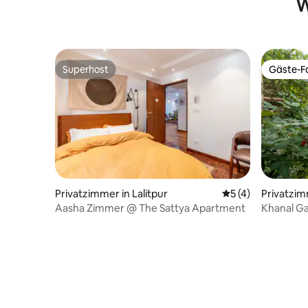
W
Superhost
Gäste-Fa
Superhost
Gäste-Fa
Privatzimmer in Lalitpur
Durchschnittliche
5 (4)
Privatzi
Aasha Zimmer @ The Sattya Apartment
Khanal G
Zimmer