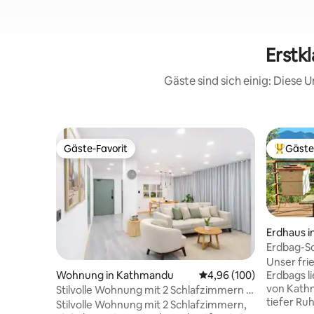
Erstkl
Gäste sind sich einig: Diese
Gäste-Favorit
Gäste
Gäste-Favorit
Beliebte
Erdhaus i
Erdbag-Sc
der Nähe
Unser fri
Erdbags l
Wohnung in Kathmandu
Durchschnittliche Bewe
4,96 (100)
von Kathm
Stilvolle Wohnung mit 2 Schlafzimmern ·
tiefer Ru
In der Nähe von Thamel
Stilvolle Wohnung mit 2 Schlafzimmern,