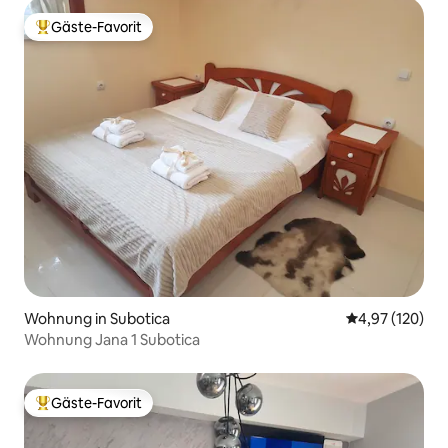
Gäste-Favorit
Beliebter Gäste-Favorit.
Wohnung in Subotica
Durchschnittl
4,97 (120)
Wohnung Jana 1 Subotica
Gäste-Favorit
Beliebter Gäste-Favorit.