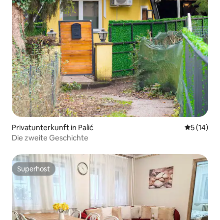
Privatunterkunft in Palić
Durchschn
5 (14)
Die zweite Geschichte
Superhost
Superhost