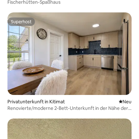
Fischerhütten-Spaßhaus
Superhost
Superhost
Privatunterkunft in Kitimat
Neue Unt
Neu
Renovierte/moderne 2-Bett-Unterkunft in der Nähe der
Innenstadt