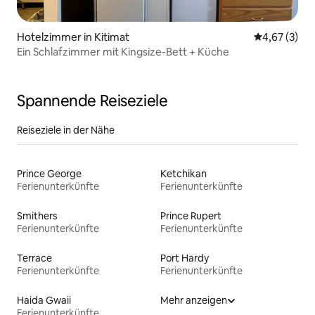
Hotelzimmer in Kitimat
Durchschnit
4,67 (3)
Ein Schlafzimmer mit Kingsize-Bett + Küche
Spannende Reiseziele
Reiseziele in der Nähe
Prince George
Ketchikan
Ferienunterkünfte
Ferienunterkünfte
Smithers
Prince Rupert
Ferienunterkünfte
Ferienunterkünfte
Terrace
Port Hardy
Ferienunterkünfte
Ferienunterkünfte
Haida Gwaii
Mehr anzeigen
Ferienunterkünfte