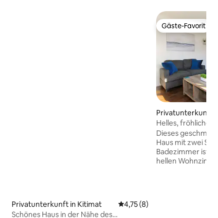
Gäste-Favorit
Gäste-Favorit
Privatunterkunft i
Helles, fröhliche
voll ausgestattet
Dieses geschmackv
Haus mit zwei Sc
Badezimmer ist m
hellen Wohnzimme
Rückzugsort für d
Kitimat. Zentral gelegen, ist dieser Ort
perfekt, egal ob du
oder nur hier bis
Privatunterkunft in Kitimat
Durchschnittliche Bewertung:
4,75 (8)
Gemeinde zu besuch
Schönes Haus in der Nähe des
Waschküche und ei