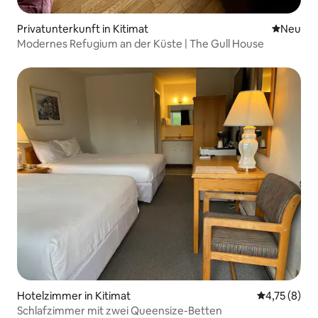
Privatunterkunft in Kitimat
Neue Unt
Neu
Modernes Refugium an der Küste | The Gull House
Hotelzimmer in Kitimat
Durchschnit
4,75 (8)
Schlafzimmer mit zwei Queensize-Betten