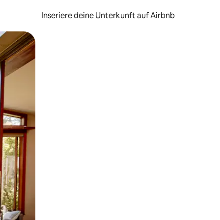
Inseriere deine Unterkunft auf Airbnb
h Berühren oder Wischgesten.