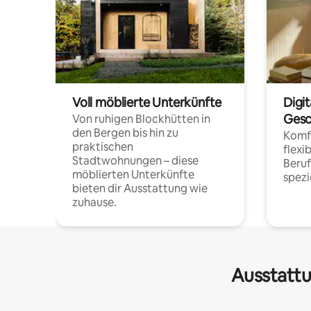
Voll möblierte Unterkünfte
Digi
Gesc
Von ruhigen Blockhütten in
den Bergen bis hin zu
Komfo
praktischen
flexi
Stadtwohnungen – diese
Beru
möblierten Unterkünfte
spezi
bieten dir Ausstattung wie
zuhause.
Ausstattu