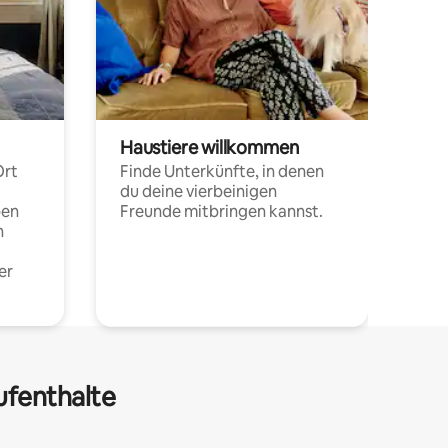
Haustiere willkommen
Ort
Finde Unterkünfte, in denen
du deine vierbeinigen
pen
Freunde mitbringen kannst.
n
er
ufenthalte