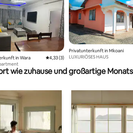
Privatunterkunft in Mkoani
LUXURIÖSES HAUS
erkunft in Wara
Durchschnittliche Bewertung: 4,33 von 5,
4,33 (3)
partment
rt wie zuhause und großartige Monats