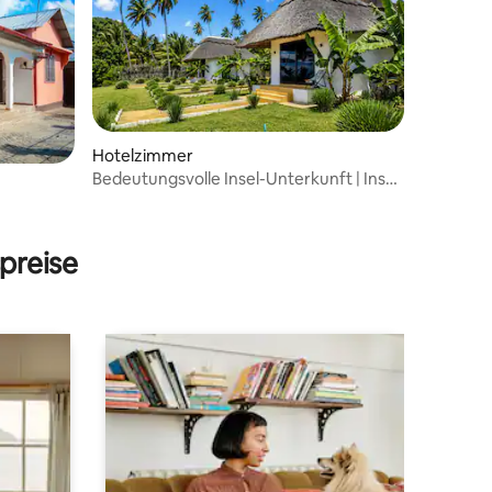
Hotelzimmer
Bedeutungsvolle Insel-Unterkunft | Insel
Pemba, Sansibar
 3 Bewertungen
preise