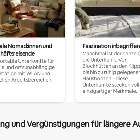
tale Nomad:innen und
Faszination inbegriffen
häftsreisende
Manchmal ist der ganze 
die Unterkunft. Von
rtable Unterkünfte für
Blockhütten an den Klip
ble und ortsunabhängige
bis hin zu ruhig gelegene
fstätige mit WLAN und
Hausbooten – diese
ellen Arbeitsbereichen.
Unterkünfte stecken voll
einzigartiger Merkmale.
ng und Vergünstigungen für längere A