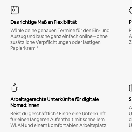
Das richtige Maß an Flexibilität
P
Wähle deine genauen Termine für den Ein- und
P
Auszug und buche ganz einfach online – ohne
A
zusätzliche Verpflichtungen oder lästigen
Z
Papierkram.*
Arbeitsgerechte Unterkünfte für digitale
S
Nomad:innen
A
Reist du geschäftlich? Finde eine Unterkunft
U
für einen längeren Aufenthalt mit schnellem
d
WLAN und einem komfortablen Arbeitsplatz.
Ü