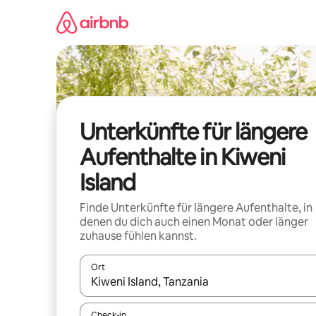
Zu
Inhalten
springen
Unterkünfte für längere
Aufenthalte in Kiweni
Island
Finde Unterkünfte für längere Aufenthalte, in
denen du dich auch einen Monat oder länger
zuhause fühlen kannst.
Ort
Wenn Ergebnisse verfügbar sind, navigiere mit d
Check-in