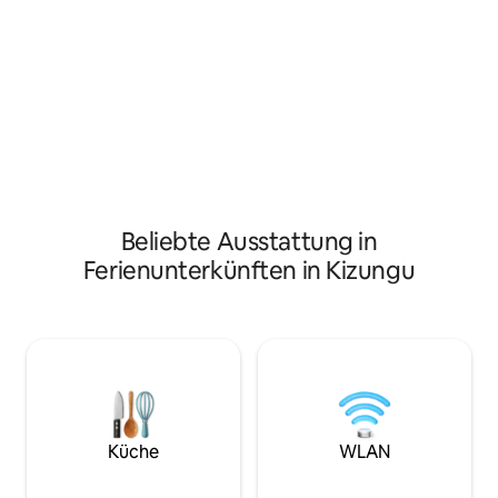
Bildungs- und Com
Insel Misali und anderen Inseln in der
der ganzen Insel 
Nähe zu gehen. Auch können wir für
jede Art von Sansibar Gerichte und
Transport für Ihre Wahl arrangieren
Beliebte Ausstattung in
Ferienunterkünften in Kizungu
Küche
WLAN