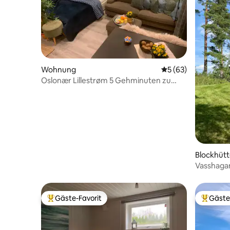
Wohnung
Durchschnittliche 
5 (63)
Oslonær Lillestrøm 5 Gehminuten zu
KRUS/Zug/OSL
Blockhüt
Vasshagan
Nähe von
Gäste-Favorit
Gäste
Beliebter Gäste-Favorit.
Beliebte