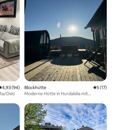
52 Bewertungen
Durchschnittliche Bewertung: 4,93 von 5, 94 Bewertungen
4,93 (94)
Blockhütte
Durchschnittliche
5 (17)
fta/Oslo
Moderne Hütte in Hurdalslia mit
herrlicher Aussicht