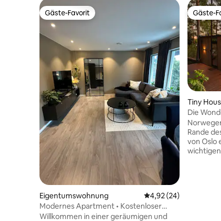
Gäste-Favorit
Gäste-Fa
Gäste-Favorit
Gäste-Fa
Tiny Hou
Die Wonde
Norwegen
Rande des
von Oslo e
wichtigen
Spiegelgl
Wasser, b
Glasfront
Whirlpool auf d
Eigentumswohnung
Durchschnittliche Bew
4,92 (24)
keine ge
Modernes Apartment • Kostenloser
Einrichtu
Parkplatz • 8 Minuten vom Flughafen
Willkommen in einer geräumigen und
ist Norwe