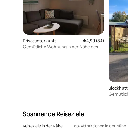
Privatunterkunft
Durchschnittliche Bew
4,99 (84)
Gemütliche Wohnung in der Nähe des
Flughafens Oslo & Natur
Blockhüt
Gemütlich
Bauernhof
Spannende Reiseziele
Reiseziele in der Nähe
Top-Attraktionen in der Nähe