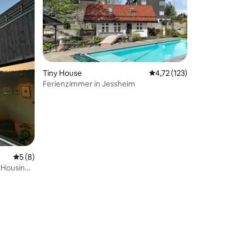
Tiny House
Durchschnittliche Bew
4,72 (123)
Ferienzimmer in Jessheim
78 Bewertungen
Durchschnittliche Bewertung: 5 von 5, 8 Bewertungen
5 (8)
 Housing