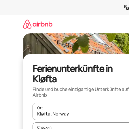
Zu
Inhalten
springen
Ferienunterkünfte in
Kløfta
Finde und buche einzigartige Unterkünfte auf
Airbnb
Ort
Wenn Ergebnisse verfügbar sind, navigiere mit d
Check-in