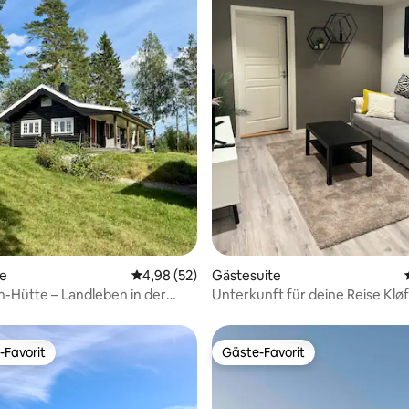
Bewertung: 5 von 5, 63 Bewertungen
te
Durchschnittliche Bewertung: 4,98 von 5, 
4,98 (52)
Gästesuite
-Hütte – Landleben in der
Unterkunft für deine Reise Klø
 Oslo
-Favorit
Gäste-Favorit
r Gäste-Favorit.
Gäste-Favorit