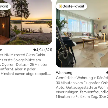
vorit
Gäste-Favorit
vorit
Beliebter Gäste-Favorit.
se
Durchschnittliche Bewertung: 4,94 von 5, 3
4,94 (321)
rINN Mirrored Glass Cabin
s erste Spiegelhütte am
 Øyeren-Deltas – 25 Minuten
ntfernt, aber in jeder
Wohnung
D
 Hinsicht davon abgekoppelt.
Gemütliche Wohnung in Rånåsf
as reflektiert Himmel, Bäume,
30 Minuten vom Flughafen Osl
is es verschwindet; raumhohe
Auto. Gut ausgestattete Wohnung in
en im Inneren, privater
einer ruhigen, familienfreundlich.
er Terrasse. Völlig privat –
ertung: 4,92 von 5, 24 Bewertungen
Minuten zu Fuß zum Zug. (Der
meinsam genutzten
braucht 38 Minuten bis Oslo S.) Etwa 45
ngen, keine Nachbarn. Øyeren
Minuten mit dem Auto nach Osl
gens größtes