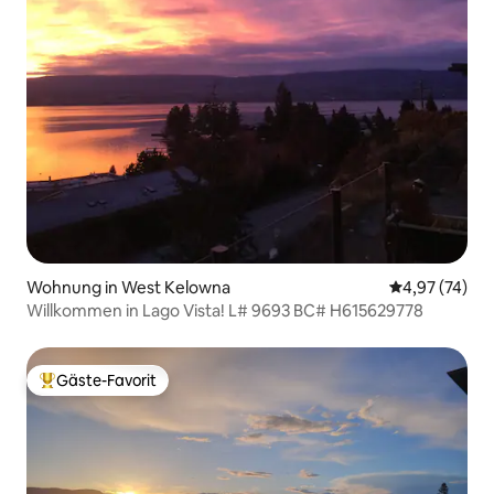
Wohnung in West Kelowna
Durchschnitt
4,97 (74)
Willkommen in Lago Vista! L# 9693 BC# H615629778
Gäste-Favorit
Beliebter Gäste-Favorit.