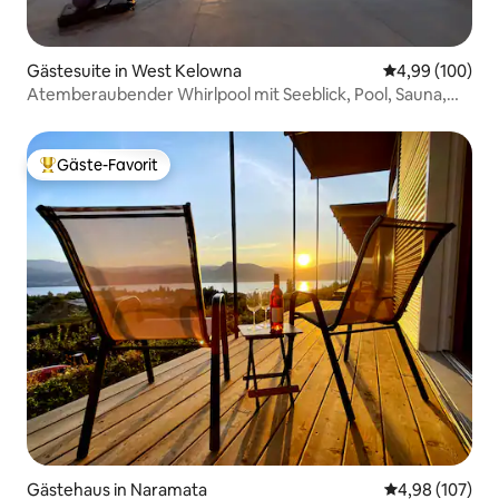
Gästesuite in West Kelowna
Durchschnittli
4,99 (100)
Atemberaubender Whirlpool mit Seeblick, Pool, Sauna,
Kaltes Bad
Gäste-Favorit
Beliebter Gäste-Favorit.
Gästehaus in Naramata
Durchschnittli
4,98 (107)