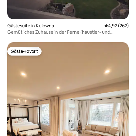
Gästesuite in Kelowna
Durchschnittli
4,92 (262)
Gemütliches Zuhause in der Ferne (haustier- und
familienfreundlich)
Gäste-Favorit
Gäste-Favorit