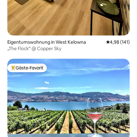
Eigentumswohnung in West Kelowna
Durchschnittl
4,98 (141)
„The Flock“ @ Copper Sky
Gäste-Favorit
Beliebter Gäste-Favorit.