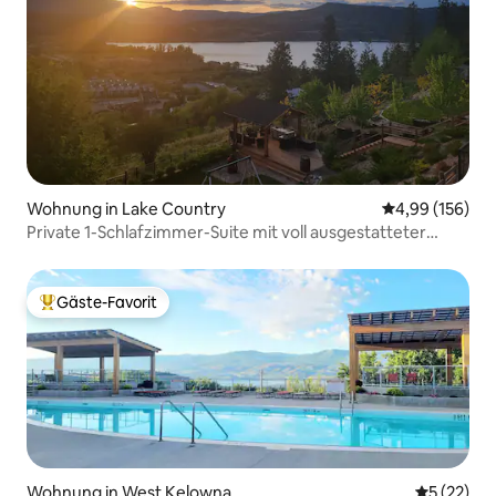
Wohnung in Lake Country
Durchschnittli
4,99 (156)
Private 1-Schlafzimmer-Suite mit voll ausgestatteter
Küchenzeile
Gäste-Favorit
Beliebter Gäste-Favorit.
Wohnung in West Kelowna
Durchschn
5 (22)