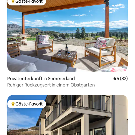
Gäste-Favorit
Beliebter Gäste-Favorit.
Privatunterkunft in Summerland
Durchschn
5 (32)
Ruhiger Rückzugsort in einem Obstgarten
Gäste-Favorit
Beliebter Gäste-Favorit.