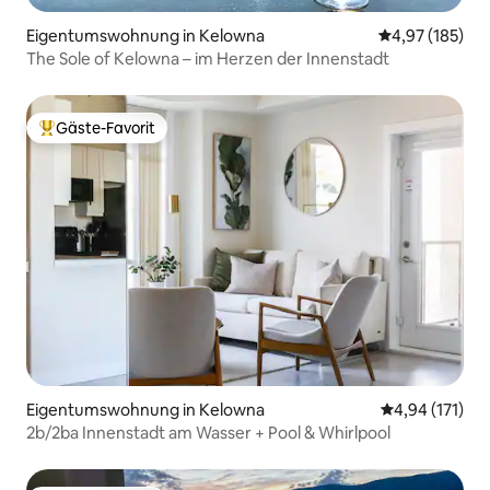
Eigentumswohnung in Kelowna
Durchschnittl
4,97 (185)
The Sole of Kelowna – im Herzen der Innenstadt
Gäste-Favorit
Beliebter Gäste-Favorit.
Eigentumswohnung in Kelowna
Durchschnittl
4,94 (171)
2b/2ba Innenstadt am Wasser + Pool & Whirlpool