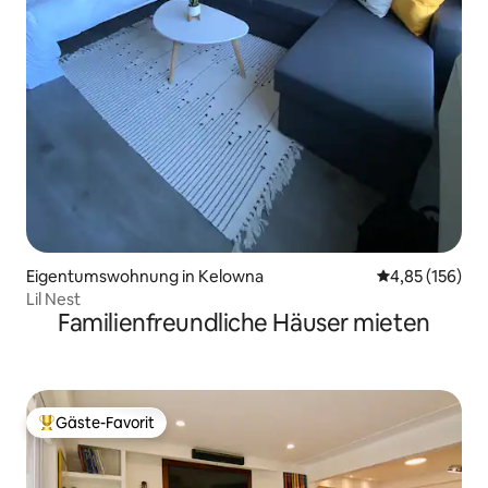
Eigentumswohnung in Kelowna
Durchschnittl
4,85 (156)
Lil Nest
Familienfreundliche Häuser mieten
Gäste-Favorit
Beliebter Gäste-Favorit.