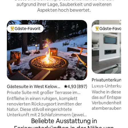
aufgrund ihrer Lage, Sauberkeit und weiteren
Aspekten hoch bewertet.
Gäste-Favorit
Gäste-Favorit
Beliebter Gäste-Favorit.
Beliebter Gäste-F
Privatunterkunft 
lowna
Luxus-Unterkunft 
Gästesuite in West Kelown
Durchschnittliche Bewertung: 4
4,93 (897)
a
Wache in diesem 
Private Suite mit großer Terrasse im
das auf Entspann
Herzen von Okanagan
Entfliehe in einen ruhigen, komplett
Verbundenheit aus
renovierten Rückzugsort inmitten der
atemberaubenden 
Natur. Diese stilvoll eingerichtete
Okanagansee auf. 
Unterkunft mit 2 Schlafzimmern (jeweils
Schlafzimmern mit
Beliebte Ausstattung in
mit Kingsize-Bett) und 2 Bädern bietet
Badezimmern, ein
eine atemberaubende Aussicht auf den