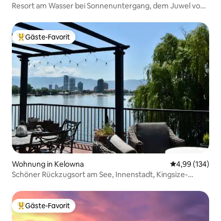
Resort am Wasser bei Sonnenuntergang, dem Juwel von
Kelowna!
Gäste-Favorit
Beliebter Gäste-Favorit.
Wohnung in Kelowna
Durchschnittli
4,99 (134)
Schöner Rückzugsort am See, Innenstadt, Kingsize-
Doppelbett, Grill
Gäste-Favorit
Beliebter Gäste-Favorit.