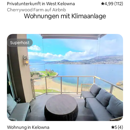
Privatunterkunft in West Kelowna
Durchschnittl
4,99 (112)
Cherrywood Farm auf Airbnb
Wohnungen mit Klimaanlage
Superhost
Superhost
Wohnung in Kelowna
Durchsch
5 (4)