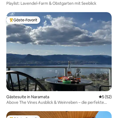
Playlist: Lavendel-Farm & Obstgarten mit Seeblick
Gäste-Favorit
Beliebter Gäste-Favorit.
Gästesuite in Naramata
Durchschn
5 (52)
Above The Vines Ausblick & Weinreben – die perfekte
Auszeit