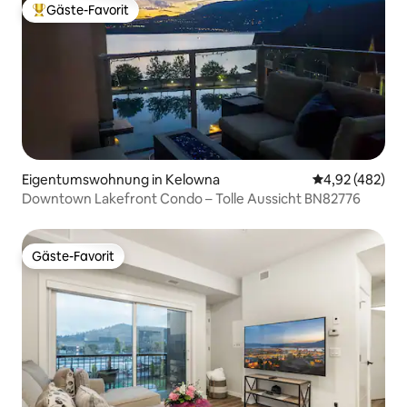
Gäste-Favorit
Beliebter Gäste-Favorit.
Eigentumswohnung in Kelowna
Durchschnittli
4,92 (482)
Downtown Lakefront Condo – Tolle Aussicht BN82776
Gäste-Favorit
Gäste-Favorit