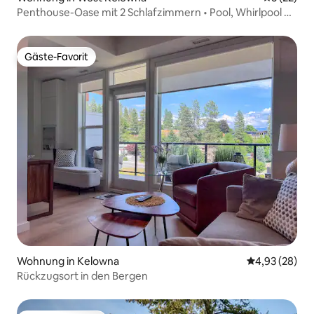
Penthouse-Oase mit 2 Schlafzimmern • Pool, Whirlpool +
Fitnessraum
Gäste-Favorit
Gäste-Favorit
Wohnung in Kelowna
Durchschnittl
4,93 (28)
Rückzugsort in den Bergen