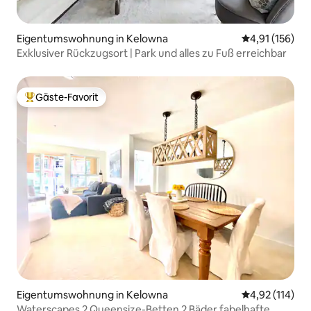
Eigentumswohnung in Kelowna
Durchschnittl
4,91 (156)
Exklusiver Rückzugsort | Park und alles zu Fuß erreichbar
Gäste-Favorit
Beliebter Gäste-Favorit.
Eigentumswohnung in Kelowna
Durchschnittl
4,92 (114)
Waterscapes 2 Queensize-Betten 2 Bäder fabelhafte