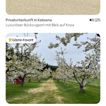
Privatunterkunft in Kelowna
Durchschn
5 (21)
Luxuriöser Rückzugsort mit Blick auf Knox
Gäste-Favorit
Beliebter Gäste-Favorit.