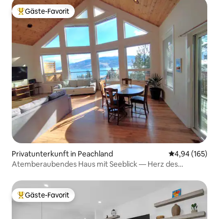
Gäste-Favorit
Beliebter Gäste-Favorit.
Privatunterkunft in Peachland
Durchschnittli
4,94 (165)
Atemberaubendes Haus mit Seeblick — Herz des
Okanagans!
Gäste-Favorit
Beliebter Gäste-Favorit.