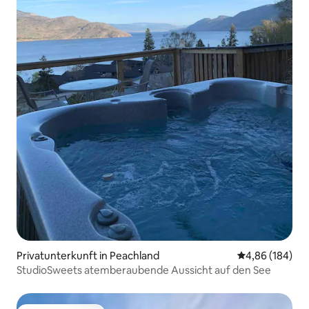
Privatunterkunft in Peachland
Durchschnittli
4,86 (184)
StudioSweets atemberaubende Aussicht auf den See