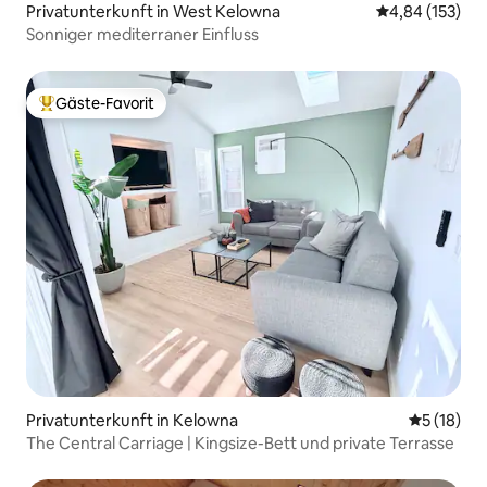
Privatunterkunft in West Kelowna
Durchschnittl
4,84 (153)
Sonniger mediterraner Einfluss
Gäste-Favorit
Beliebter Gäste-Favorit.
Privatunterkunft in Kelowna
Durchschn
5 (18)
The Central Carriage | Kingsize-Bett und private Terrasse