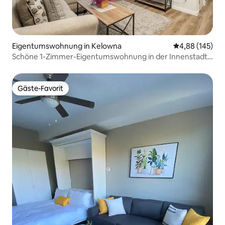
Eigentumswohnung in Kelowna
Durchschnittli
4,88 (145)
Schöne 1-Zimmer-Eigentumswohnung in der Innenstadt
mit Bergblick
Gäste-Favorit
Gäste-Favorit