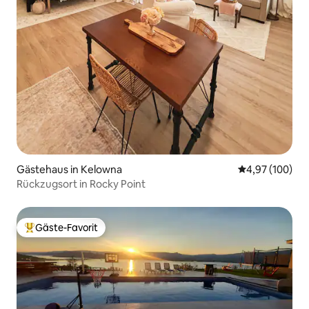
Gästehaus in Kelowna
Durchschnittli
4,97 (100)
Rückzugsort in Rocky Point
Gäste-Favorit
Beliebter Gäste-Favorit.