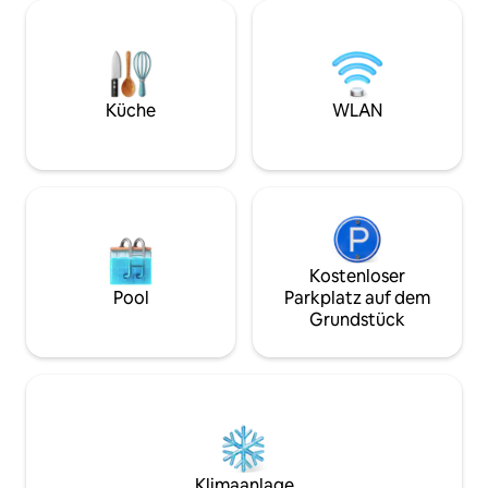
konzipiert ist. Ganz gleich, ob du hier
und Wäsche helfen
bist, um Zeit mit deiner Familie zu
Urlaub zu machen
verbringen, Golf zu spielen und
Spielen am Strand 
Spaziergänge bei Sonnenuntergang zu
die Außenpools, d
unternehmen oder dich einfach in einer
Fitnesscenter gen
ruhigen Umgebung im Resort-Stil zu
Küche
WLAN
entspannen – diese Unterkunft bietet
dir den Komfort und die Beständigkeit,
die du für ein echtes zweites Zuhause
brauchst.
Kostenloser
Pool
Parkplatz auf dem
Grundstück
Klimaanlage