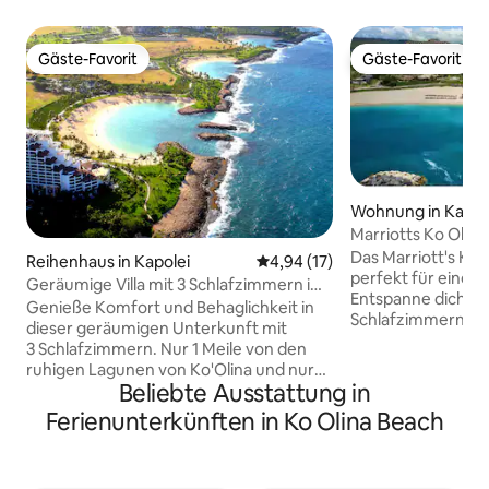
Gäste-Favorit
Gäste-Favorit
Gäste-Favorit
Gäste-Favorit
Wohnung in Kapol
Marriotts Ko Olin
Das Marriott's Ko 
Reihenhaus in Kapolei
Durchschnittliche Bewertung: 
4,94 (17)
perfekt für einen 
Geräumige Villa mit 3 Schlafzimmern im
Entspanne dich in e
KoOlina Resort – Golf, Strand und
Genieße Komfort und Behaglichkeit in
Schlafzimmern, di
Restaurants
dieser geräumigen Unterkunft mit
Lagune umgeben i
3 Schlafzimmern. Nur 1 Meile von den
Master mit einem Kingsize-Bett und
ruhigen Lagunen von Ko'Olina und nur
einem eigenen Ba
Beliebte Ausstattung in
wenige Minuten von erstklassigen
Gästezimmer mit 
Resorts entfernt. Entspanne dich am
Ferienunterkünften in Ko Olina Beach
einem Schlafsofa 
Pool, tanke neue Energie im Whirlpool
zweiten Badezimme
und genieße eine liebevoll ausgestattete
Schlafsofa im Woh
Unterkunft, die für längere Aufenthalte
zu 8 Personen sch