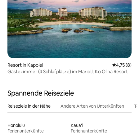
Resort in Kapolei
Durchschnit
4,75 (8)
Gästezimmer (4 Schlafplätze) im Mariott Ko Olina Resort
Spannende Reiseziele
Reiseziele in der Nähe
Andere Arten von Unterkünften
To
Honolulu
Kauaʻi
Ferienunterkünfte
Ferienunterkünfte