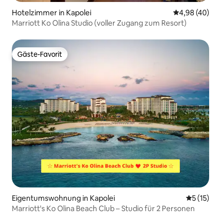
Hotelzimmer in Kapolei
Durchschnittl
4,98 (40)
Marriott Ko Olina Studio (voller Zugang zum Resort)
Gäste-Favorit
Gäste-Favorit
Eigentumswohnung in Kapolei
Durchschn
5 (15)
Marriott's Ko Olina Beach Club – Studio für 2 Personen