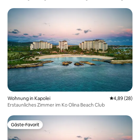
am Strand!
Wohnung in Kapolei
Durchschnittl
4,89 (28)
Erstaunliches Zimmer im Ko Olina Beach Club
Gäste-Favorit
Gäste-Favorit